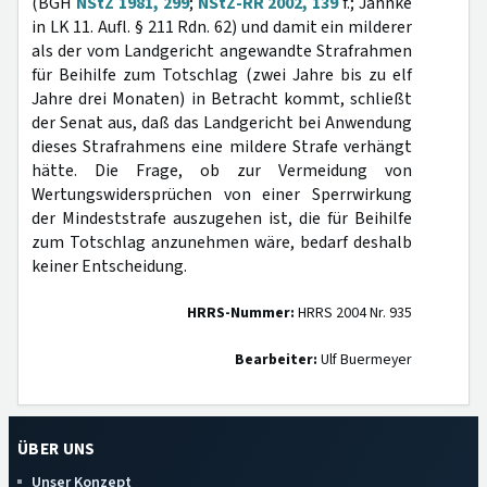
(BGH
NStZ 1981, 299
;
NStZ-RR 2002, 139
f.; Jähnke
in LK 11. Aufl. § 211 Rdn. 62) und damit ein milderer
als der vom Landgericht angewandte Strafrahmen
für Beihilfe zum Totschlag (zwei Jahre bis zu elf
Jahre drei Monaten) in Betracht kommt, schließt
der Senat aus, daß das Landgericht bei Anwendung
dieses Strafrahmens eine mildere Strafe verhängt
hätte. Die Frage, ob zur Vermeidung von
Wertungswidersprüchen von einer Sperrwirkung
der Mindeststrafe auszugehen ist, die für Beihilfe
zum Totschlag anzunehmen wäre, bedarf deshalb
keiner Entscheidung.
HRRS-Nummer:
HRRS 2004 Nr. 935
Bearbeiter:
Ulf Buermeyer
ÜBER UNS
Unser Konzept