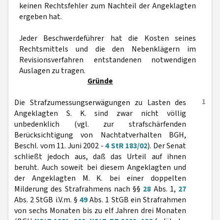
keinen Rechtsfehler zum Nachteil der Angeklagten
ergeben hat.
Jeder Beschwerdeführer hat die Kosten seines
Rechtsmittels und die den Nebenklägern im
Revisionsverfahren entstandenen notwendigen
Auslagen zu tragen.
Gründe
1
Die Strafzumessungserwägungen zu Lasten des
Angeklagten S. K. sind zwar nicht völlig
unbedenklich (vgl. zur strafschärfenden
Berücksichtigung von Nachtatverhalten BGH,
Beschl. vom 11. Juni 2002 -
4 StR 183/02
). Der Senat
schließt jedoch aus, daß das Urteil auf ihnen
beruht. Auch soweit bei diesem Angeklagten und
der Angeklagten M. K. bei einer doppelten
Milderung des Strafrahmens nach §§
28
Abs. 1,
27
Abs. 2 StGB i.V.m. §
49
Abs. 1 StGB ein Strafrahmen
von sechs Monaten bis zu elf Jahren drei Monaten