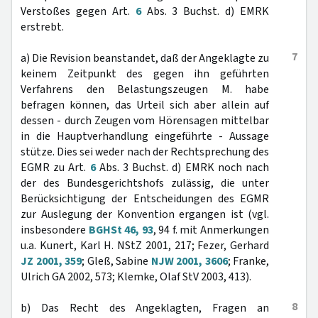
Verstoßes gegen Art.
6
Abs. 3 Buchst. d) EMRK
erstrebt.
7
a) Die Revision beanstandet, daß der Angeklagte zu
keinem Zeitpunkt des gegen ihn geführten
Verfahrens den Belastungszeugen M. habe
befragen können, das Urteil sich aber allein auf
dessen - durch Zeugen vom Hörensagen mittelbar
in die Hauptverhandlung eingeführte - Aussage
stütze. Dies sei weder nach der Rechtsprechung des
EGMR zu Art.
6
Abs. 3 Buchst. d) EMRK noch nach
der des Bundesgerichtshofs zulässig, die unter
Berücksichtigung der Entscheidungen des EGMR
zur Auslegung der Konvention ergangen ist (vgl.
insbesondere
BGHSt 46, 93
, 94 f. mit Anmerkungen
u.a. Kunert, Karl H. NStZ 2001, 217; Fezer, Gerhard
JZ 2001, 359
; Gleß, Sabine
NJW 2001, 3606
; Franke,
Ulrich GA 2002, 573; Klemke, Olaf StV 2003, 413).
8
b) Das Recht des Angeklagten, Fragen an