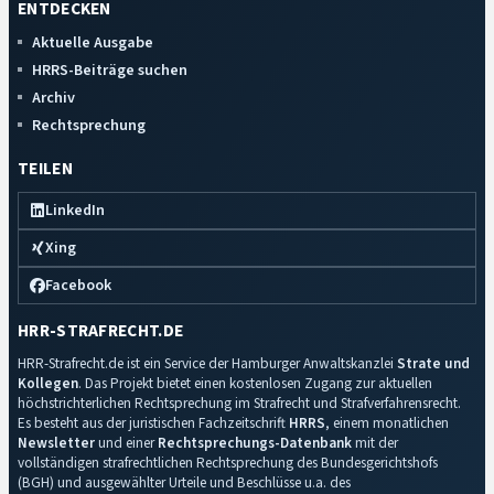
ENTDECKEN
Aktuelle Ausgabe
HRRS-Beiträge suchen
Archiv
Rechtsprechung
TEILEN
LinkedIn
Xing
Facebook
HRR-STRAFRECHT.DE
HRR-Strafrecht.de ist ein Service der Hamburger Anwaltskanzlei
Strate und
Kollegen
. Das Projekt bietet einen kostenlosen Zugang zur aktuellen
höchstrichterlichen Rechtsprechung im Strafrecht und Strafverfahrensrecht.
Es besteht aus der juristischen Fachzeitschrift
HRRS
, einem monatlichen
Newsletter
und einer
Rechtsprechungs-Datenbank
mit der
vollständigen strafrechtlichen Rechtsprechung des Bundesgerichtshofs
(BGH) und ausgewählter Urteile und Beschlüsse u.a. des