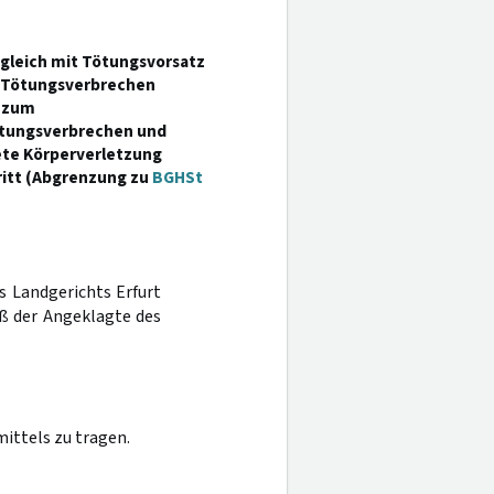
ugleich mit Tötungsvorsatz
n Tötungsverbrechen
g zum
ötungsverbrechen und
ete Körperverletzung
ritt (Abgrenzung zu
BGHSt
es Landgerichts Erfurt
aß der Angeklagte des
ittels zu tragen.