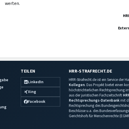
werten.
HR
Exter
TEILEN
HRR-STRAFRECHT.DE
sgabe
HRR-Strafrecht.de ist ein Service der
LinkedIn
Kollegen
. Das Projekt bietet einen k
ge
höchstrichterlichen Rechtsprechung im 
Xing
aus der juristischen Fachzeitschrift
HR
Rechtsprechungs-Datenbank
mit de
Facebook
Rechtsprechung des Bundesgerichtshof
ung
Beschlüsse u.a. des Bundesverfassungs
Gerichtshofs für Menschenrechte (EGM