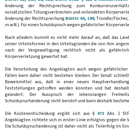
Änderung der Rechtsprechung zum Konkurrenzverhältn
vorsätzlichen Tötungsverbrechen und vollendeten Körperverlet
Änderung der Rechtsprechung
BGHSt 44, 196
; Tröndle/Fischer,
m.w.N.). Für einen Schuldspruch wegen gefährlicher Körperverl
Nach alledem kommt es nicht mehr darauf an, daß das Land
seiner Urteilsformel in den Urteilsgründen die von ihm an
nach der Vergewaltigung rechtlich nicht als gefährlic
Körperverletzung gewertet hat.
Die Verurteilung des Angeklagten auch wegen gefährlicher
Fällen kann daher nicht bestehen bleiben. Der Senat schließ
Beweismittel aus, daß in einer neuen Hauptverhandlung
Feststellungen getroffen werden könnten und hat deshalb
geändert. Der Ausspruch der lebenslangen Freiheit
Schuldspruchänderung nicht berührt und kann deshalb bestehe
Die Kostenentscheidung ergibt sich aus §
473
Abs. 1 StP
Angeklagten richtete sich in erster Linie erfolglos gegen die
Die Schuldspruchänderung ist daher nicht als Teilerfolg im Si