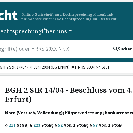
cht
Online-Zeitschrift und Rechtsprechungsdatenbank
für höchstrichterliche Rechtsprechung im Strafrecht
echtsprechung
Über uns
Suchen
GH 2 StR 14/04 - 4. Juni 2004 (LG Erfurt) [= HRRS 2004 Nr. 615]
BGH 2 StR 14/04 - Beschluss vom 4.
Erfurt)
Mord (Versuch, Vollendung); Körperverletzung; Konkurrenze
§
211
StGB; §
223
StGB; §
52
Abs. 1 StGB; §
53
Abs. 1 StGB