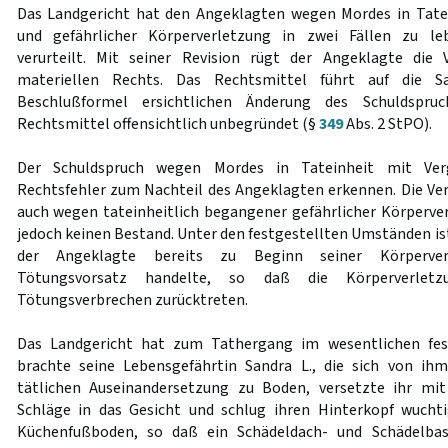
Das Landgericht hat den Angeklagten wegen Mordes in Tate
und gefährlicher Körperverletzung in zwei Fällen zu leb
verurteilt. Mit seiner Revision rügt der Angeklagte die
materiellen Rechts. Das Rechtsmittel führt auf die 
Beschlußformel ersichtlichen Änderung des Schuldspru
Rechtsmittel offensichtlich unbegründet (§
349
Abs. 2 StPO).
Der Schuldspruch wegen Mordes in Tateinheit mit Ver
Rechtsfehler zum Nachteil des Angeklagten erkennen. Die Ve
auch wegen tateinheitlich begangener gefährlicher Körperver
jedoch keinen Bestand. Unter den festgestellten Umständen is
der Angeklagte bereits zu Beginn seiner Körperver
Tötungsvorsatz handelte, so daß die Körperverletz
Tötungsverbrechen zurücktreten.
Das Landgericht hat zum Tathergang im wesentlichen fest
brachte seine Lebensgefährtin Sandra L., die sich von ihm
tätlichen Auseinandersetzung zu Boden, versetzte ihr mi
Schläge in das Gesicht und schlug ihren Hinterkopf wuchti
Küchenfußboden, so daß ein Schädeldach- und Schädelbasi