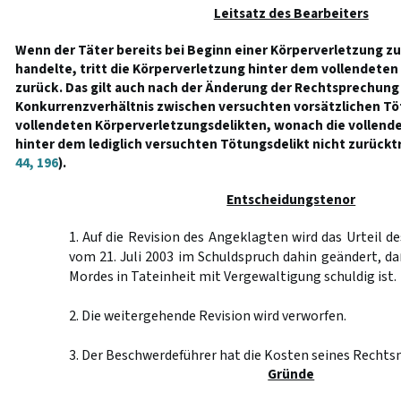
Leitsatz des Bearbeiters
Wenn der Täter bereits bei Beginn einer Körperverletzung z
handelte, tritt die Körperverletzung hinter dem vollendete
zurück. Das gilt auch nach der Änderung der Rechtsprechun
Konkurrenzverhältnis zwischen versuchten vorsätzlichen T
vollendeten Körperverletzungsdelikten, wonach die vollend
hinter dem lediglich versuchten Tötungsdelikt nicht zurückt
44, 196
).
Entscheidungstenor
1. Auf die Revision des Angeklagten wird das Urteil d
vom 21. Juli 2003 im Schuldspruch dahin geändert, d
Mordes in Tateinheit mit Vergewaltigung schuldig ist.
2. Die weitergehende Revision wird verworfen.
3. Der Beschwerdeführer hat die Kosten seines Rechtsm
Gründe