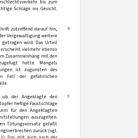
eschlechtsverkehr bis zum
tige Schläge ins Gesicht.
4
ift zutreffend darauf hin,
der Vergewaltigung weitere
 getragen wird. Das Urteil
 erscheint vielmehr ebenso
ts im Zusammenhang mit den
ugefügt hatte. Mangels
lungen ist zugunsten des
n Fall der gefährlichen
lle.
5
, ob der Angeklagte den
topfer heftige Faustschläge
esem für den Angeklagten
eststellungen auszugehen.
den Tötungsvorsatz gefaßt
ungsverbrechen zurück (vgl.
 1
). Das gilt auch nach der