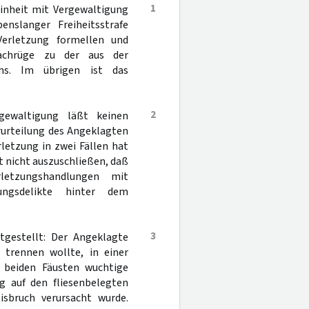
1
inheit mit Vergewaltigung
enslanger Freiheitsstrafe
 Verletzung formellen und
Sachrüge zu der aus der
chs. Im übrigen ist das
2
gewaltigung läßt keinen
rurteilung des Angeklagten
letzung in zwei Fällen hat
t nicht auszuschließen, daß
letzungshandlungen mit
ungsdelikte hinter dem
3
gestellt: Der Angeklagte
 trennen wollte, in einer
t beiden Fäusten wuchtige
g auf den fliesenbelegten
sbruch verursacht wurde.