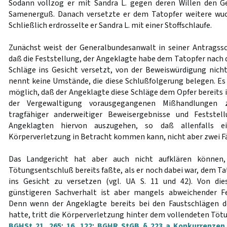
Sodann vollzog er mit Sandra L. gegen deren Willen den G
Samenerguß. Danach versetzte er dem Tatopfer weitere wuch
Schließlich erdrosselte er Sandra L. mit einer Stoffschlaufe.
Zunächst weist der Generalbundesanwalt in seiner Antragsschr
daß die Feststellung, der Angeklagte habe dem Tatopfer nach 
Schläge ins Gesicht versetzt, von der Beweiswürdigung nicht
nennt keine Umstände, die diese Schlußfolgerung belegen. Es
möglich, daß der Angeklagte diese Schläge dem Opfer berei
der Vergewaltigung vorausgegangenen Mißhandlungen z
tragfähiger anderweitiger Beweisergebnisse und Feststel
Angeklagten hiervon auszugehen, so daß allenfalls ei
Körperverletzung in Betracht kommen kann, nicht aber zwei Fä
Das Landgericht hat aber auch nicht aufklären können
Tötungsentschluß bereits faßte, als er noch dabei war, dem Ta
ins Gesicht zu versetzen (vgl. UA S. 11 und 42). Von di
günstigeren Sachverhalt ist aber mangels abweichender F
Denn wenn der Angeklagte bereits bei den Faustschlägen 
hatte, tritt die Körperverletzung hinter dem vollendeten Töt
BGHSt 21, 265
;
16, 122
;
BGHR StGB § 223 a Konkurrenzen