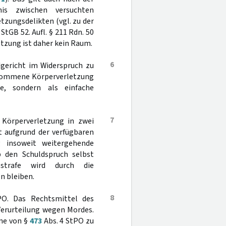
is zwischen versuchten
zungsdelikten (vgl. zu der
 StGB 52. Aufl. § 211 Rdn. 50
etzung ist daher kein Raum.
6
gericht im Widerspruch zu
genommene Körperverletzung
he, sondern als einfache
7
 Körperverletzung in zwei
t aufgrund der verfügbaren
 insoweit weitergehende
 den Schuldspruch selbst
sstrafe wird durch die
n bleiben.
8
O. Das Rechtsmittel des
 Verurteilung wegen Mordes.
nne von §
473
Abs. 4 StPO zu