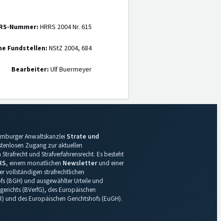
RS-Nummer:
HRRS 2004 Nr. 615
ne Fundstellen:
NStZ 2004, 684
Bearbeiter:
Ulf Buermeyer
 Hamburger Anwaltskanzlei
Strate und
ostenlosen Zugang zur aktuellen
Strafrecht und Strafverfahrensrecht. Es besteht
RS
, einem monatlichen
Newsletter
und einer
r vollständigen strafrechtlichen
s (BGH) und ausgewählter Urteile und
gerichts (BVerfG), des Europäischen
R) und des Europäischen Gerichtshofs (EuGH).