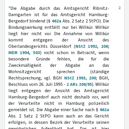
2
"Die Abgabe durch das Amtsgericht Ribnitz-
Damgarten ist für das Amtsgericht Hamburg-
Bergedorf bindend (§
462a
Abs. 2 Satz 2 StPO). Die
Bindungswirkung entfällt nur bei Willkür. Willkür
liegt hier nicht vor. Die Annahme von Willkür
kommt entgegen der Ansicht des
Oberlandesgerichts Düsseldorf (
NStZ 1992, 206
;
MDR 1994, 503
) nicht schon in Betracht, wenn
besondere Gründe fehlen, die für die
Zweckmäßigkeit der Abgabe an das
Wohnsitzgericht sprechen (ständige
Rechtsprechung, vgl. BGH
NStZ 1993, 200
; BGH,
Beschluss vom 26. Juli 1995 -
2 ARs 206/95
). Willkür
liegt entgegen der Ansicht des Amtsgericht
Hamburg-Bergedorf auch nicht deshalb vor, weil
der Verurteilte nicht in Hamburg polizeilich
gemeldet ist. Die Abgabe einer Sache nach §
462a
Abs. 2 Satz 2 StPO kann auch an das Gericht
erfolgen, in dessen Bezirk der Verurteilte seinen
gewöhnlichen Aufenthalt hat. Das ist hier