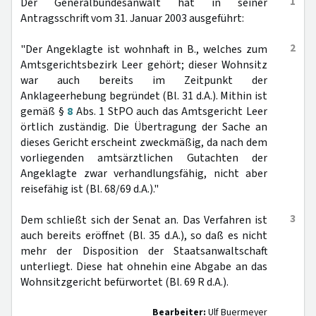
1
Der Generalbundesanwalt hat in seiner
Antragsschrift vom 31. Januar 2003 ausgeführt:
2
"Der Angeklagte ist wohnhaft in B., welches zum
Amtsgerichtsbezirk Leer gehört; dieser Wohnsitz
war auch bereits im Zeitpunkt der
Anklageerhebung begründet (Bl. 31 d.A.). Mithin ist
gemäß §
8
Abs. 1 StPO auch das Amtsgericht Leer
örtlich zuständig. Die Übertragung der Sache an
dieses Gericht erscheint zweckmäßig, da nach dem
vorliegenden amtsärztlichen Gutachten der
Angeklagte zwar verhandlungsfähig, nicht aber
reisefähig ist (Bl. 68/69 d.A.)."
3
Dem schließt sich der Senat an. Das Verfahren ist
auch bereits eröffnet (Bl. 35 d.A.), so daß es nicht
mehr der Disposition der Staatsanwaltschaft
unterliegt. Diese hat ohnehin eine Abgabe an das
Wohnsitzgericht befürwortet (Bl. 69 R d.A.).
Bearbeiter:
Ulf Buermeyer