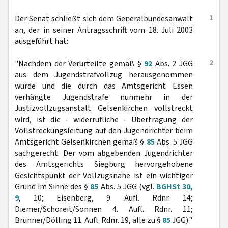
1
Der Senat schließt sich dem Generalbundesanwalt
an, der in seiner Antragsschrift vom 18. Juli 2003
ausgeführt hat:
2
"Nachdem der Verurteilte gemäß §
92
Abs. 2 JGG
aus dem Jugendstrafvollzug herausgenommen
wurde und die durch das Amtsgericht Essen
verhängte Jugendstrafe nunmehr in der
Justizvollzugsanstalt Gelsenkirchen vollstreckt
wird, ist die - widerrufliche - Übertragung der
Vollstreckungsleitung auf den Jugendrichter beim
Amtsgericht Gelsenkirchen gemäß §
85
Abs. 5 JGG
sachgerecht. Der vom abgebenden Jugendrichter
des Amtsgerichts Siegburg hervorgehobene
Gesichtspunkt der Vollzugsnähe ist ein wichtiger
Grund im Sinne des §
85
Abs. 5 JGG (vgl.
BGHSt 30,
9
, 10; Eisenberg, 9. Aufl. Rdnr. 14;
Diemer/Schoreit/Sonnen 4. Aufl. Rdnr. 11;
Brunner/Dölling 11. Aufl. Rdnr. 19, alle zu §
85
JGG)."