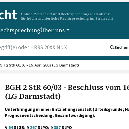
cht
Online-Zeitschrift und Rechtsprechungsdatenbank
für höchstrichterliche Rechtsprechung im Strafrecht
echtsprechung
Über uns
Suchen
GH 2 StR 60/03 - 16. April 2003 (LG Darmstadt)
BGH 2 StR 60/03 - Beschluss vom 16
(LG Darmstadt)
Unterbringung in einer Entziehungsanstalt (Urteilsgründe; H
Prognoseentscheidung; Gesamtwürdigung).
§
64
StGB; §
267
StPO; §
357
StPO