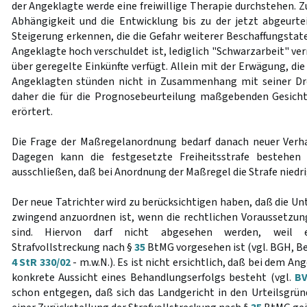
der Angeklagte werde eine freiwillige Therapie durchstehen. Z
Abhängigkeit und die Entwicklung bis zu der jetzt abgeurte
Steigerung erkennen, die die Gefahr weiterer Beschaffungstat
Angeklagte hoch verschuldet ist, lediglich "Schwarzarbeit" ver
über geregelte Einkünfte verfügt. Allein mit der Erwägung, die
Angeklagten stünden nicht in Zusammenhang mit seiner Dr
daher die für die Prognosebeurteilung maßgebenden Gesicht
erörtert.
Die Frage der Maßregelanordnung bedarf danach neuer Verh
Dagegen kann die festgesetzte Freiheitsstrafe bestehen
ausschließen, daß bei Anordnung der Maßregel die Strafe nied
Der neue Tatrichter wird zu berücksichtigen haben, daß die U
zwingend anzuordnen ist, wenn die rechtlichen Voraussetzu
sind. Hiervon darf nicht abgesehen werden, weil e
Strafvollstreckung nach §
35
BtMG vorgesehen ist (vgl. BGH, Be
4 StR 330/02
- m.w.N.). Es ist nicht ersichtlich, daß bei dem A
konkrete Aussicht eines Behandlungserfolgs besteht (vgl.
BV
schon entgegen, daß sich das Landgericht in den Urteilsgründ