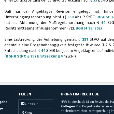
einer Zurückstellung der Strafvollstreckung nach §
35
BtMG geä
Daß nur der Angeklagte Revision eingelegt hat, hinde
Unterbringungsanordnung nicht (§
358
Abs. 2 StPO;
BGHSt 37
hat die Ablehnung der Maßregelanordnung nach §
64
StGB
Rechtsmittelangriff ausgenommen (vgl.
BGHSt 38, 362
).
Eine Erstreckung der Aufhebung gemäß §
357
StPO auf den
ebenfalls eine Drogenabhängigkeit festgestellt wurde (UA S. 7 f
Entscheidung nach §
64
StGB bei jedem Angeklagten auf indiv
(
BGHR StPO § 357 Erstreckung 4
m.w.N.).
TEILEN
HRR-STRAFRECHT.DE
sgabe
HRR-Strafrecht.de ist ein Service der
LinkedIn
Kollegen
. Das Projekt bietet einen k
ge
höchstrichterlichen Rechtsprechung im 
Xing