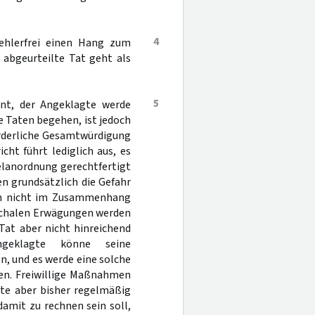
4
ehlerfrei einen Hang zum
abgeurteilte Tat geht als
5
int, der Angeklagte werde
e Taten begehen, ist jedoch
forderliche Gesamtwürdigung
ht führt lediglich aus, es
gelanordnung gerechtfertigt
n grundsätzlich die Gefahr
den nicht im Zusammenhang
uschalen Erwägungen werden
Tat aber nicht hinreichend
ngeklagte könne seine
, und es werde eine solche
n. Freiwillige Maßnahmen
te aber bisher regelmäßig
amit zu rechnen sein soll,