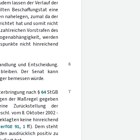
udem lassen der Verlauf der
ilten Beschaffungstat eine
en nahelegen, zumal da der
richtet hat und somit nicht
 zahlreichen Vorstrafen des
ogenabhängigkeit, werden
spunkte nicht hinreichend
6
andlung und Entscheidung.
 bleiben. Der Senat kann
riger bemessen würde.
7
nterbringung nach §
64
StGB
ngen der Maßregel gegeben
ine Zurückstellung der
schl. vom 8. Oktober 2002 -
ngeklagten keine hinreichend
erfGE 91, 1
ff.). Dem steht
en ausdrücklich positiv zu