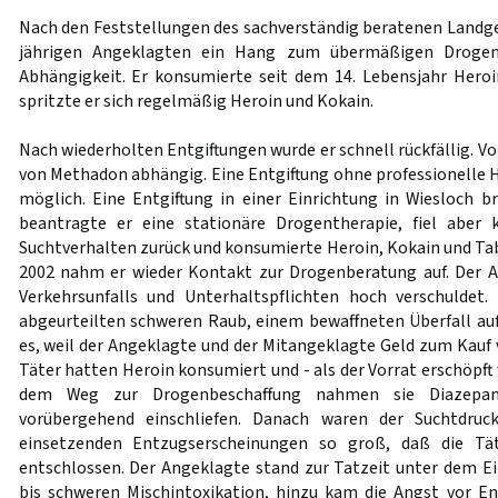
Nach den Feststellungen des sachverständig beratenen Landge
jährigen Angeklagten ein Hang zum übermäßigen Drogen
Abhängigkeit. Er konsumierte seit dem 14. Lebensjahr Heroi
spritzte er sich regelmäßig Heroin und Kokain.
Nach wiederholten Entgiftungen wurde er schnell rückfällig. Vo
von Methadon abhängig. Eine Entgiftung ohne professionelle H
möglich. Eine Entgiftung in einer Einrichtung in Wiesloch b
beantragte er eine stationäre Drogentherapie, fiel aber 
Suchtverhalten zurück und konsumierte Heroin, Kokain und Ta
2002 nahm er wieder Kontakt zur Drogenberatung auf. Der A
Verkehrsunfalls und Unterhaltspflichten hoch verschulde
abgeurteilten schweren Raub, einem bewaffneten Überfall auf
es, weil der Angeklagte und der Mitangeklagte Geld zum Kauf 
Täter hatten Heroin konsumiert und - als der Vorrat erschöpft
dem Weg zur Drogenbeschaffung nahmen sie Diazepam
vorübergehend einschliefen. Danach waren der Suchtdru
einsetzenden Entzugserscheinungen so groß, daß die Tä
entschlossen. Der Angeklagte stand zur Tatzeit unter dem Ei
bis schweren Mischintoxikation, hinzu kam die Angst vor E