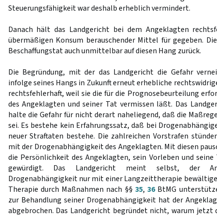
Steuerungsfähigkeit war deshalb erheblich vermindert.
Danach hält das Landgericht bei dem Angeklagten rechtsf
übermäßigen Konsum berauschender Mittel für gegeben. Die 
Beschaffungstat auch unmittelbar auf diesen Hang zurück.
Die Begründung, mit der das Landgericht die Gefahr verne
infolge seines Hangs in Zukunft erneut erhebliche rechtswidrig
rechtsfehlerhaft, weil sie die für die Prognosebeurteilung er
des Angeklagten und seiner Tat vermissen läßt. Das Landgeric
halte die Gefahr für nicht derart naheliegend, daß die Maßre
sei. Es bestehe kein Erfahrungssatz, daß bei Drogenabhängige
neuer Straftaten bestehe. Die zahlreichen Vorstrafen stün
mit der Drogenabhängigkeit des Angeklagten. Mit diesen pa
die Persönlichkeit des Angeklagten, sein Vorleben und seine 
gewürdigt. Das Landgericht meint selbst, der A
Drogenabhängigkeit nur mit einer Langzeittherapie bewältigen
Therapie durch Maßnahmen nach §§
35
,
36
BtMG unterstütze
zur Behandlung seiner Drogenabhängigkeit hat der Angeklag
abgebrochen. Das Landgericht begründet nicht, warum jetzt d