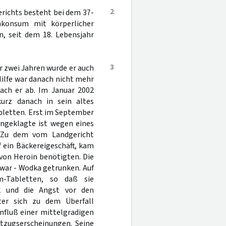
2
richts besteht bei dem 37-
konsum mit körperlicher
n, seit dem 18. Lebensjahr
3
r zwei Jahren wurde er auch
ilfe war danach nicht mehr
rach er ab. Im Januar 2002
kurz danach in sein altes
bletten. Erst im September
ngeklagte ist wegen eines
t. Zu dem vom Landgericht
 ein Bäckereigeschäft, kam
von Heroin benötigten. Die
 war - Wodka getrunken. Auf
-Tabletten, so daß sie
ck und die Angst vor den
ter sich zu dem Überfall
nfluß einer mittelgradigen
ntzugserscheinungen. Seine