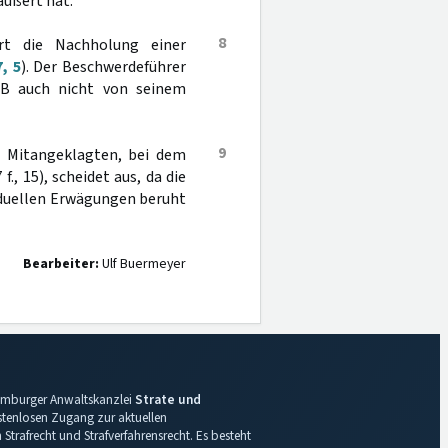
ußert hat.
8
rt die Nachholung einer
, 5
). Der Beschwerdeführer
 auch nicht von seinem
9
 Mitangeklagten, bei dem
., 15), scheidet aus, da die
iduellen Erwägungen beruht
Bearbeiter:
Ulf Buermeyer
 Hamburger Anwaltskanzlei
Strate und
ostenlosen Zugang zur aktuellen
Strafrecht und Strafverfahrensrecht. Es besteht