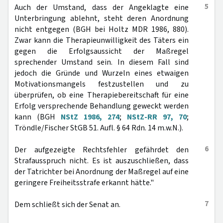
5
Auch der Umstand, dass der Angeklagte eine
Unterbringung ablehnt, steht deren Anordnung
nicht entgegen (BGH bei Holtz MDR 1986, 880).
Zwar kann die Therapieunwilligkeit des Täters ein
gegen die Erfolgsaussicht der Maßregel
sprechender Umstand sein. In diesem Fall sind
jedoch die Gründe und Wurzeln eines etwaigen
Motivationsmangels festzustellen und zu
überprüfen, ob eine Therapiebereitschaft für eine
Erfolg versprechende Behandlung geweckt werden
kann (BGH
NStZ 1986, 274
;
NStZ-RR 97, 70
;
Tröndle/Fischer StGB 51. Aufl. § 64 Rdn. 14 m.w.N.).
6
Der aufgezeigte Rechtsfehler gefährdet den
Strafausspruch nicht. Es ist auszuschließen, dass
der Tatrichter bei Anordnung der Maßregel auf eine
geringere Freiheitsstrafe erkannt hätte."
7
Dem schließt sich der Senat an.