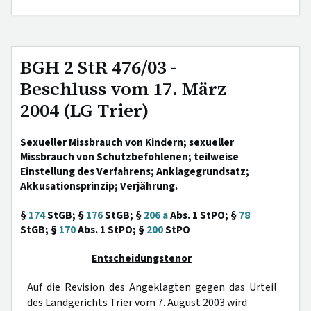
BGH 2 StR 476/03 -
Beschluss vom 17. März
2004 (LG Trier)
Sexueller Missbrauch von Kindern; sexueller
Missbrauch von Schutzbefohlenen; teilweise
Einstellung des Verfahrens; Anklagegrundsatz;
Akkusationsprinzip; Verjährung.
§
174
StGB; §
176
StGB; §
206 a
Abs. 1 StPO; §
78
StGB; §
170
Abs. 1 StPO; §
200
StPO
Entscheidungstenor
Auf die Revision des Angeklagten gegen das Urteil
des Landgerichts Trier vom 7. August 2003 wird