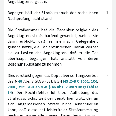
Angeklagten ergeben.
3
Dagegen hält der Strafausspruch der rechtlichen
Nachprüfung nicht stand.
4
Die Strafkammer hat die Bedenkenlosigkeit des
Angeklagten strafschärfend gewertet, welche sie
darin erblickt, daß er mehrfach Gelegenheit
gehabt hätte, die Tat abzubrechen. Damit wertet
sie zu Lasten des Angeklagten, daß er die Tat
überhaupt begangen hat, anstatt von deren
Begehung Abstand zu nehmen.
5
Dies verstößt gegen das Doppelverwertungsverbot
des §
46
Abs. 3 StGB (vgl. BGH
NStZ-RR 2002, 106
;
2001, 295
;
BGHR StGB § 46 Abs. 2 Wertungsfehler
14
). Der Rechtsfehler führt zur Aufhebung des
Strafausspruchs, weil der Senat hier trotz der an
sich angemessenen Strafe nicht ausschließen
kann, daß diese bei fehlerfreier Strafzumessung
niedriger ausgefallen wäre. Denn hinzu kommt