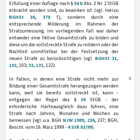
Erfüllung einer Auflage nach §
56 b
Abs. 2 Nr. 2 StGB
erbracht worden sind, zu bewirken ist (vgl. hierzu
BGHSt 36, 378
f.), sondern durch eine
entsprechende Milderung im Rahmen der
Strafzumessung. Im vorliegenden Fall war daher
entweder eine fiktive Gesamtstrafe zu bilden und
diese um die vollstreckte Strafe zu mildern oder der
Nachteil unmittelbar bei der Festsetzung der
neuen Strafe zu berücksichtigen (vgl.
BGHSt 31,
102
, 103;
33, 131
, 132).
4
In Fällen, in denen eine Strafe nicht mehr zur
Bildung einer Gesamtstrafe herangezogen werden
kann, weil sie bereits vollstreckt ist, kann -
entgegen der Regel des §
39
StGB - der
erforderliche Härteausgleich dazu führen, eine
Strafe nach Jahren, Monaten und Wochen zu
bemessen (vgl. u.a. BGH
NJW 1989, 236
, 237; BGH,
Beschl. vom 16. März 1999 -
4 StR 83/99
).