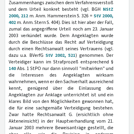
Zusammenhangs zwischen dem Verfahrensverstoß
und dem Urteil konkret besteht (vgl. BGH
NStZ
2000, 212
m. Anm. Hammerstein S. 326 =
StV 2000,
402
m. Anm. Stern S. 404). Dies ist hier aber der Fall,
zumal das angegriffene Urteil noch am 23. Januar
2003 verkündet wurde. Dem Angeklagten wurde
durch die Beschlüsse das Recht auf Verteidigung
durch einen Rechtsanwalt seines Vertrauens (vgl.
dazu u.a. BVerfG
StV 2002, 521
) genommen. Der
Verteidiger kann im Strafprozeß entsprechend §
140
Abs. 1 StPO nur dann sinnvoll "mitwirken" und
die Interessen des Angeklagten wirksam
wahrnehmen, wenn er den Sachverhalt ausreichend
kennt, genügend über die Einlassung des
Angeklagten zur Anklage unterrichtet ist und ein
klares Bild von den Möglichkeiten gewonnen hat,
die für eine sachgemäße Verteidigung bestehen.
Zwar hatte Rechtsanwalt G. (ersichtlich ohne
Akteneinsicht) in der Hauptverhandlung vom 21.
Januar 2003 mehrere Beweisanträge gestellt, die