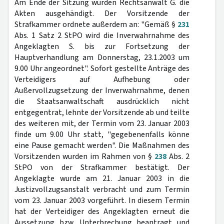
Am Ende der Sitzung wurden Rechtsanwalt G. die
Akten ausgehändigt. Der Vorsitzende der
Strafkammer ordnete außerdem an: "Gemäß §
231
Abs. 1 Satz 2 StPO wird die Inverwahrnahme des
Angeklagten S. bis zur Fortsetzung der
Hauptverhandlung am Donnerstag, 23.1.2003 um
9.00 Uhr angeordnet". Sofort gestellte Anträge des
Verteidigers auf Aufhebung oder
Außervollzugsetzung der Inverwahrnahme, denen
die Staatsanwaltschaft ausdrücklich nicht
entgegentrat, lehnte der Vorsitzende ab und teilte
des weiteren mit, der Termin vom 23. Januar 2003
finde um 9.00 Uhr statt, "gegebenenfalls könne
eine Pause gemacht werden". Die Maßnahmen des
Vorsitzenden wurden im Rahmen von §
238
Abs. 2
StPO von der Strafkammer bestätigt. Der
Angeklagte wurde am 21. Januar 2003 in die
Justizvollzugsanstalt verbracht und zum Termin
vom 23. Januar 2003 vorgeführt. In diesem Termin
hat der Verteidiger des Angeklagten erneut die
Aussetzung bzw. Unterbrechung beantragt und