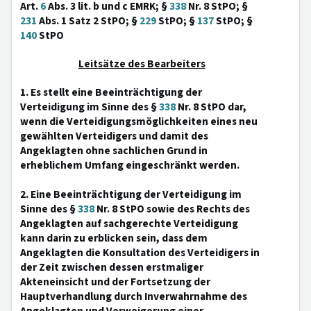
Art.
6
Abs. 3 lit. b und c EMRK; §
338
Nr. 8 StPO; §
231
Abs. 1 Satz 2 StPO; §
229
StPO; §
137
StPO; §
140
StPO
Leitsätze des Bearbeiters
1. Es stellt eine Beeinträchtigung der
Verteidigung im Sinne des §
338
Nr. 8 StPO dar,
wenn die Verteidigungsmöglichkeiten eines neu
gewählten Verteidigers und damit des
Angeklagten ohne sachlichen Grund in
erheblichem Umfang eingeschränkt werden.
2. Eine Beeinträchtigung der Verteidigung im
Sinne des §
338
Nr. 8 StPO sowie des Rechts des
Angeklagten auf sachgerechte Verteidigung
kann darin zu erblicken sein, dass dem
Angeklagten die Konsultation des Verteidigers in
der Zeit zwischen dessen erstmaliger
Akteneinsicht und der Fortsetzung der
Hauptverhandlung durch Inverwahrnahme des