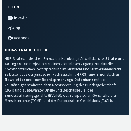
TEILEN
LinkedIn
Xing
Facebook
HRR-STRAFRECHT.DE
HRR-Strafrecht.de ist ein Service der Hamburger Anwaltskanzlei
Strate und
Kollegen
. Das Projekt bietet einen kostenlosen Zugang zur aktuellen
höchstrichterlichen Rechtsprechung im Strafrecht und Strafverfahrensrecht.
Es besteht aus der juristischen Fachzeitschrift
HRRS
, einem monatlichen
Newsletter
und einer
Rechtsprechungs-Datenbank
mit der
vollständigen strafrechtlichen Rechtsprechung des Bundesgerichtshofs
(BGH) und ausgewählter Urteile und Beschlüsse u.a. des
Bundesverfassungsgerichts (BVerfG), des Europäischen Gerichtshofs für
Menschenrechte (EGMR) und des Europäischen Gerichtshofs (EuGH).
Impressum
·
Datenschutz