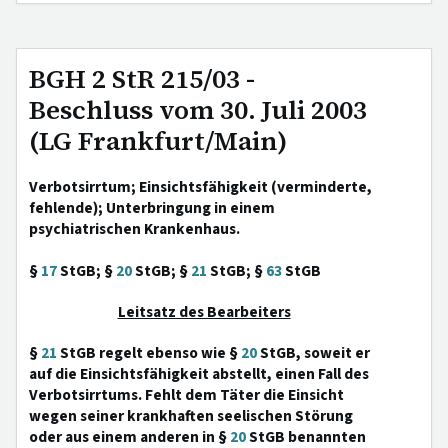
BGH 2 StR 215/03 -
Beschluss vom 30. Juli 2003
(LG Frankfurt/Main)
Verbotsirrtum; Einsichtsfähigkeit (verminderte,
fehlende); Unterbringung in einem
psychiatrischen Krankenhaus.
§
17
StGB; §
20
StGB; §
21
StGB; §
63
StGB
Leitsatz des Bearbeiters
§
21
StGB regelt ebenso wie §
20
StGB, soweit er
auf die Einsichtsfähigkeit abstellt, einen Fall des
Verbotsirrtums. Fehlt dem Täter die Einsicht
wegen seiner krankhaften seelischen Störung
oder aus einem anderen in §
20
StGB benannten