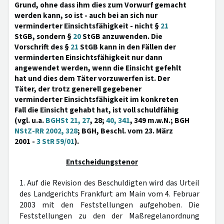
Grund, ohne dass ihm dies zum Vorwurf gemacht
werden kann, so ist - auch bei an sich nur
verminderter Einsichtsfähigkeit - nicht §
21
StGB, sondern §
20
StGB anzuwenden. Die
Vorschrift des §
21
StGB kann in den Fällen der
verminderten Einsichtsfähigkeit nur dann
angewendet werden, wenn die Einsicht gefehlt
hat und dies dem Täter vorzuwerfen ist. Der
Täter, der trotz generell gegebener
verminderter Einsichtsfähigkeit im konkreten
Fall die Einsicht gehabt hat, ist voll schuldfähig
(vgl. u.a.
BGHSt 21, 27
, 28;
40, 341
, 349 m.w.N.; BGH
NStZ-RR 2002, 328
; BGH, Beschl. vom 23. März
2001 -
3 StR 59/01
).
Entscheidungstenor
1. Auf die Revision des Beschuldigten wird das Urteil
des Landgerichts Frankfurt am Main vom 4. Februar
2003 mit den Feststellungen aufgehoben. Die
Feststellungen zu den der Maßregelanordnung