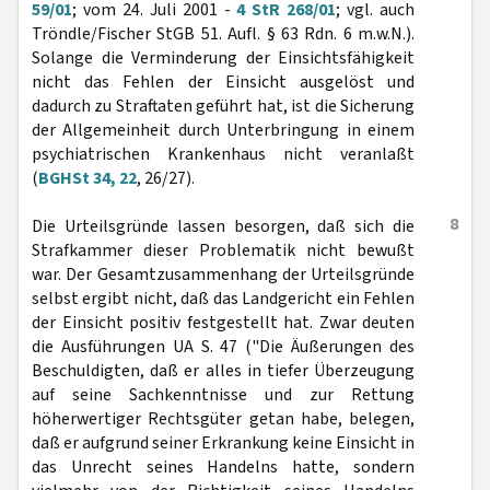
59/01
; vom 24. Juli 2001 -
4 StR 268/01
; vgl. auch
Tröndle/Fischer StGB 51. Aufl. § 63 Rdn. 6 m.w.N.).
Solange die Verminderung der Einsichtsfähigkeit
nicht das Fehlen der Einsicht ausgelöst und
dadurch zu Straftaten geführt hat, ist die Sicherung
der Allgemeinheit durch Unterbringung in einem
psychiatrischen Krankenhaus nicht veranlaßt
(
BGHSt 34, 22
, 26/27).
8
Die Urteilsgründe lassen besorgen, daß sich die
Strafkammer dieser Problematik nicht bewußt
war. Der Gesamtzusammenhang der Urteilsgründe
selbst ergibt nicht, daß das Landgericht ein Fehlen
der Einsicht positiv festgestellt hat. Zwar deuten
die Ausführungen UA S. 47 ("Die Äußerungen des
Beschuldigten, daß er alles in tiefer Überzeugung
auf seine Sachkenntnisse und zur Rettung
höherwertiger Rechtsgüter getan habe, belegen,
daß er aufgrund seiner Erkrankung keine Einsicht in
das Unrecht seines Handelns hatte, sondern