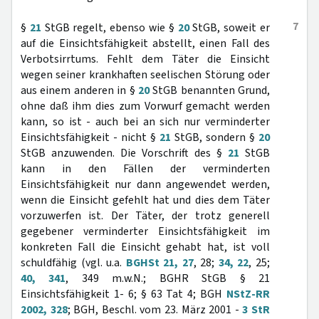
7
§
21
StGB regelt, ebenso wie §
20
StGB, soweit er
auf die Einsichtsfähigkeit abstellt, einen Fall des
Verbotsirrtums. Fehlt dem Täter die Einsicht
wegen seiner krankhaften seelischen Störung oder
aus einem anderen in §
20
StGB benannten Grund,
ohne daß ihm dies zum Vorwurf gemacht werden
kann, so ist - auch bei an sich nur verminderter
Einsichtsfähigkeit - nicht §
21
StGB, sondern §
20
StGB anzuwenden. Die Vorschrift des §
21
StGB
kann in den Fällen der verminderten
Einsichtsfähigkeit nur dann angewendet werden,
wenn die Einsicht gefehlt hat und dies dem Täter
vorzuwerfen ist. Der Täter, der trotz generell
gegebener verminderter Einsichtsfähigkeit im
konkreten Fall die Einsicht gehabt hat, ist voll
schuldfähig (vgl. u.a.
BGHSt 21, 27
, 28;
34, 22
, 25;
40, 341
, 349 m.w.N.; BGHR StGB § 21
Einsichtsfähigkeit 1- 6; § 63 Tat 4; BGH
NStZ-RR
2002, 328
; BGH, Beschl. vom 23. März 2001 -
3 StR