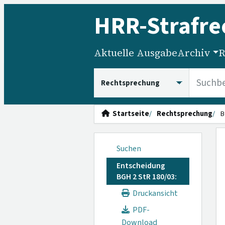
HRR
-Strafre
Aktuelle Ausgabe
Archiv
R
HRRS durchsuchen
Startseite
Rechtsprechung
B
Suchen
Entscheidung
BGH 2 StR 180/03:
Druckansicht
PDF-
Download