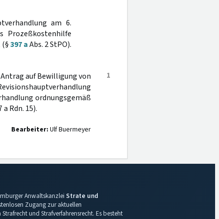
ptverhandlung am 6.
s Prozeßkostenhilfe
 (§
397 a
Abs. 2 StPO).
1
 Antrag auf Bewilligung von
 Revisionshauptverhandlung
tverhandlung ordnungsgemäß
 a Rdn. 15).
Bearbeiter:
Ulf Buermeyer
 Hamburger Anwaltskanzlei
Strate und
ostenlosen Zugang zur aktuellen
Strafrecht und Strafverfahrensrecht. Es besteht