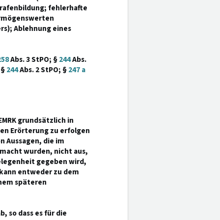
afenbildung; fehlerhafte
Vermögenswerten
ers); Ablehnung eines
258
Abs. 3 StPO; §
244
Abs.
 §
244
Abs. 2 StPO; §
247 a
EMRK grundsätzlich in
hen Erörterung zu erfolgen
von Aussagen, die im
macht wurden, nicht aus,
legenheit gegeben wird,
s kann entweder zu dem
inem späteren
b, so dass es für die