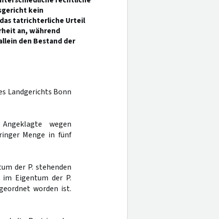
nterschiedliche rechtliche
sgericht kein
as tatrichterliche Urteil
rheit an, während
allein den Bestand der
 des Landgerichts Bonn
 Angeklagte wegen
ringer Menge in fünf
ntum der P. stehenden
s im Eigentum der P.
ngeordnet worden ist.