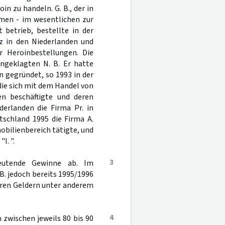
 zu handeln. G. B., der in
amen - im wesentlichen zur
 betrieb, bestellte in der
z in den Niederlanden und
r Heroinbestellungen. Die
ngeklagten N. B. Er hatte
 gegründet, so 1993 in der
 die sich mit dem Handel von
en beschäftigte und deren
derlanden die Firma Pr. in
tschland 1995 die Firma A.
bilienbereich tätigte, und
I. ".
3
eutende Gewinne ab. Im
. jedoch bereits 1995/1996
teren Geldern unter anderem
4
 zwischen jeweils 80 bis 90