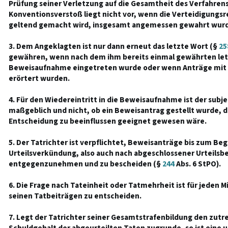
Prüfung seiner Verletzung auf die Gesamtheit des Verfahren
Konventionsverstoß liegt nicht vor, wenn die Verteidigungs
geltend gemacht wird, insgesamt angemessen gewahrt wur
3. Dem Angeklagten ist nur dann erneut das letzte Wort (§
25
gewähren, wenn nach dem ihm bereits einmal gewährten letz
Beweisaufnahme eingetreten wurde oder wenn Anträge mit 
erörtert wurden.
4. Für den Wiedereintritt in die Beweisaufnahme ist der subje
maßgeblich und nicht, ob ein Beweisantrag gestellt wurde, de
Entscheidung zu beeinflussen geeignet gewesen wäre.
5. Der Tatrichter ist verpflichtet, Beweisanträge bis zum Beg
Urteilsverkündung, also auch nach abgeschlossener Urteilsb
entgegenzunehmen und zu bescheiden (§
244
Abs. 6 StPO).
6. Die Frage nach Tateinheit oder Tatmehrheit ist für jeden Mi
seinen Tatbeiträgen zu entscheiden.
7. Legt der Tatrichter seiner Gesamtstrafenbildung den zutr