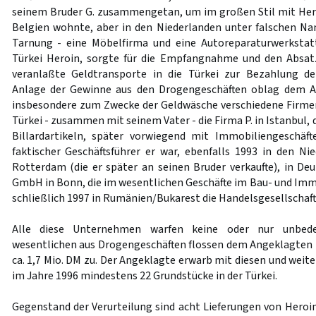
seinem Bruder G. zusammengetan, um im großen Stil mit Heroin
Belgien wohnte, aber in den Niederlanden unter falschen N
Tarnung - eine Möbelfirma und eine Autoreparaturwerkstatt
Türkei Heroin, sorgte für die Empfangnahme und den Absat
veranlaßte Geldtransporte in die Türkei zur Bezahlung de
Anlage der Gewinne aus den Drogengeschäften oblag dem A
insbesondere zum Zwecke der Geldwäsche verschiedene Firmen
Türkei - zusammen mit seinem Vater - die Firma P. in Istanbul,
Billardartikeln, später vorwiegend mit Immobiliengeschäft
faktischer Geschäftsführer er war, ebenfalls 1993 in den Nie
Rotterdam (die er später an seinen Bruder verkaufte), in Deu
GmbH in Bonn, die im wesentlichen Geschäfte im Bau- und Immo
schließlich 1997 in Rumänien/Bukarest die Handelsgesellschaft "
Alle diese Unternehmen warfen keine oder nur unbed
wesentlichen aus Drogengeschäften flossen dem Angeklagten B
ca. 1,7 Mio. DM zu. Der Angeklagte erwarb mit diesen und wei
im Jahre 1996 mindestens 22 Grundstücke in der Türkei.
Gegenstand der Verurteilung sind acht Lieferungen von Heroin