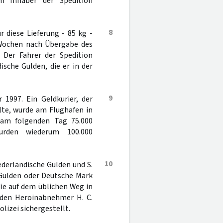
em Inhaber der Spedition
8
 diese Lieferung - 85 kg -
 Wochen nach Übergabe des
 Der Fahrer der Spedition
ische Gulden, die er in der
9
 1997. Ein Geldkurier, der
lte, wurde am Flughafen in
. am folgenden Tag 75.000
urden wiederum 100.000
10
iederländische Gulden und S.
 Gulden oder Deutsche Mark
ie auf dem üblichen Weg in
 den Heroinabnehmer H. C.
lizei sichergestellt.