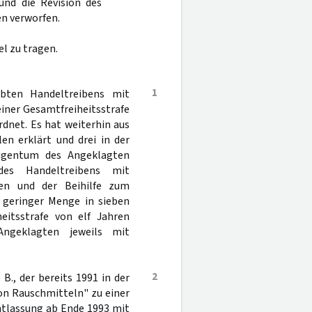
und die Revision des
n verworfen.
l zu tragen.
1
bten Handeltreibens mit
einer Gesamtfreiheitsstrafe
dnet. Es hat weiterhin aus
en erklärt und drei in der
Eigentum des Angeklagten
es Handeltreibens mit
len und der Beihilfe zum
 geringer Menge in sieben
eitsstrafe von elf Jahren
Angeklagten jeweils mit
2
B., der bereits 1991 in der
on Rauschmitteln" zu einer
entlassung ab Ende 1993 mit