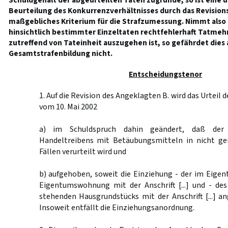
Schuldgehalt der abgeurteilten Taten zugrunde, so ist eine u
Beurteilung des Konkurrenzverhältnisses durch das Revision
maßgebliches Kriterium für die Strafzumessung. Nimmt also d
hinsichtlich bestimmter Einzeltaten rechtfehlerhaft Tatmeh
zutreffend von Tateinheit auszugehen ist, so gefährdet dies 
Gesamtstrafenbildung nicht.
Entscheidungstenor
1. Auf die Revision des Angeklagten B. wird das Urteil
vom 10. Mai 2002
a) im Schuldspruch dahin geändert, daß der
Handeltreibens mit Betäubungsmitteln in nicht ge
Fällen verurteilt wird und
b) aufgehoben, soweit die Einziehung - der im Eige
Eigentumswohnung mit der Anschrift [...] und - de
stehenden Hausgrundstücks mit der Anschrift [...] a
Insoweit entfällt die Einziehungsanordnung.