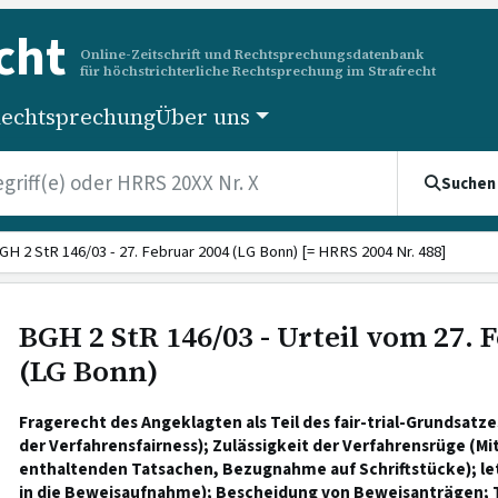
cht
Online-Zeitschrift und Rechtsprechungsdatenbank
für höchstrichterliche Rechtsprechung im Strafrecht
echtsprechung
Über uns
Suchen
GH 2 StR 146/03 - 27. Februar 2004 (LG Bonn) [= HRRS 2004 Nr. 488]
BGH 2 StR 146/03 - Urteil vom 27. 
(LG Bonn)
Fragerecht des Angeklagten als Teil des fair-trial-Grundsat
der Verfahrensfairness); Zulässigkeit der Verfahrensrüge (Mi
enthaltenden Tatsachen, Bezugnahme auf Schriftstücke); let
in die Beweisaufnahme); Bescheidung von Beweisanträgen; Ta