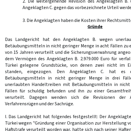
2. Die weitergehende Revision des Angeklagten B. 
Angeklagten C. gegen das vorbezeichnete Urteil werde
3. Die Angeklagten haben die Kosten ihrer Rechtsmitte
Gründe
Das Landgericht hat den Angeklagten B. wegen unerlau
Betäubungsmitteln in nicht geringer Menge in acht Fällen zu 
von 15 Jahren verurteilt und die Sicherungsverwahrung angeor
dem Vermögen des Angeklagten B. 2.979.000 Euro für verfall
Türkei gelegene Grundstücke, von denen zwei nicht im 
standen, eingezogen. Den Angeklagten C. hat es d
Betäubungsmitteln in nicht geringer Menge in drei Fäl
unerlaubten Handeltreiben mit Betäubungsmitteln in nicht
Fällen für schuldig befunden und ihn zu einer Gesamtfreih
verurteilt. Dagegen wenden sich die Revisionen der 
Verfahrensrügen und der Sachrüge.
I. Das Landgericht hat folgendes festgestellt: Der Angeklagte 
Türkei wegen "Gründung einer Organisation zur Herstellung v
Haftstrafe verurteilt worden war, hatte sich nach seiner Haft