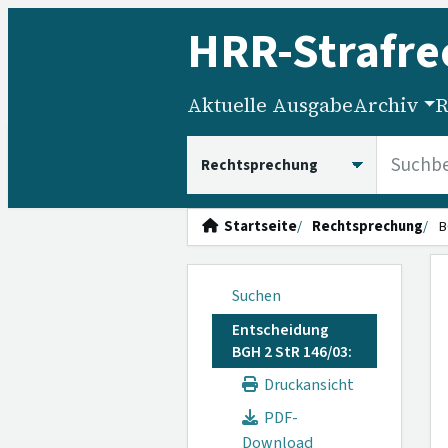
HRR
-Strafre
Aktuelle Ausgabe
Archiv
R
HRRS durchsuchen
Startseite
Rechtsprechung
B
Suchen
Entscheidung
BGH 2 StR 146/03:
Druckansicht
PDF-
Download