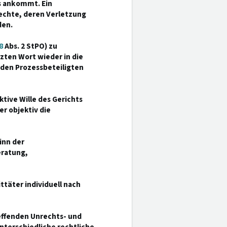
s ankommt. Ein
rechte, deren Verletzung
den.
8
Abs. 2 StPO) zu
ten Wort wieder in die
den Prozessbeteiligten
ktive Wille des Gerichts
r objektiv die
inn der
eratung,
ttäter individuell nach
effenden Unrechts- und