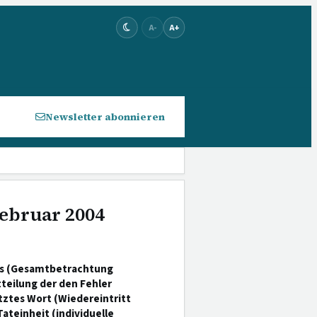
A-
A+
Newsletter abonnieren
Februar 2004
zes (Gesamtbetrachtung
tteilung der den Fehler
ztes Wort (Wiedereintritt
teinheit (individuelle