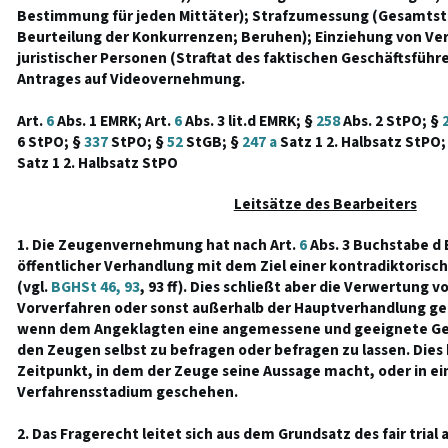
Bestimmung für jeden Mittäter); Strafzumessung (Gesamtstr
Beurteilung der Konkurrenzen; Beruhen); Einziehung von 
juristischer Personen (Straftat des faktischen Geschäftsführ
Antrages auf Videovernehmung.
Art.
6
Abs. 1 EMRK; Art.
6
Abs. 3 lit.d EMRK; §
258
Abs. 2 StPO; §
6 StPO; §
337
StPO; §
52
StGB; §
247 a
Satz 1 2. Halbsatz StPO;
Satz 1 2. Halbsatz StPO
Leitsätze des Bearbeiters
1. Die Zeugenvernehmung hat nach Art.
6
Abs. 3 Buchstabe d 
öffentlicher Verhandlung mit dem Ziel einer kontradiktorisc
(vgl.
BGHSt 46, 93
, 93 ff). Dies schließt aber die Verwertung 
Vorverfahren oder sonst außerhalb der Hauptverhandlung ge
wenn dem Angeklagten eine angemessene und geeignete Ge
den Zeugen selbst zu befragen oder befragen zu lassen. Die
Zeitpunkt, in dem der Zeuge seine Aussage macht, oder in e
Verfahrensstadium geschehen.
2. Das Fragerecht leitet sich aus dem Grundsatz des fair trial a