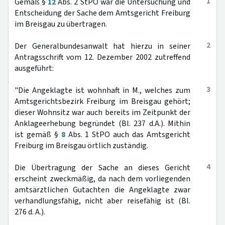
1
Gemäß §
12
Abs. 2 StPO war die Untersuchung und
Entscheidung der Sache dem Amtsgericht Freiburg
im Breisgau zu übertragen.
2
Der Generalbundesanwalt hat hierzu in seiner
Antragsschrift vom 12. Dezember 2002 zutreffend
ausgeführt:
3
"Die Angeklagte ist wohnhaft in M., welches zum
Amtsgerichtsbezirk Freiburg im Breisgau gehört;
dieser Wohnsitz war auch bereits im Zeitpunkt der
Anklageerhebung begründet (Bl. 237 d.A.). Mithin
ist gemäß §
8
Abs. 1 StPO auch das Amtsgericht
Freiburg im Breisgau örtlich zuständig.
4
Die Übertragung der Sache an dieses Gericht
erscheint zweckmäßig, da nach dem vorliegenden
amtsärztlichen Gutachten die Angeklagte zwar
verhandlungsfähig, nicht aber reisefähig ist (Bl.
276 d. A.).