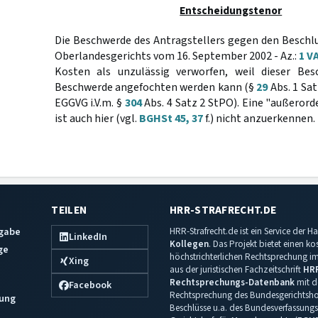
Entscheidungstenor
Die Beschwerde des Antragstellers gegen den Beschl
Oberlandesgerichts vom 16. September 2002 - Az.:
1 V
Kosten als unzulässig verworfen, weil dieser Bes
Beschwerde angefochten werden kann (§
29
Abs. 1 Sa
EGGVG i.V.m. §
304
Abs. 4 Satz 2 StPO). Eine "außeror
ist auch hier (vgl.
BGHSt 45, 37
f.) nicht anzuerkennen.
TEILEN
HRR-STRAFRECHT.DE
sgabe
HRR-Strafrecht.de ist ein Service der
LinkedIn
Kollegen
. Das Projekt bietet einen k
ge
höchstrichterlichen Rechtsprechung im 
Xing
aus der juristischen Fachzeitschrift
HR
Rechtsprechungs-Datenbank
mit de
Facebook
Rechtsprechung des Bundesgerichtshof
ung
Beschlüsse u.a. des Bundesverfassungs