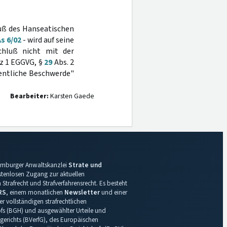
uß des Hanseatischen
As 6/02
- wird auf seine
chluß nicht mit der
tz 1 EGGVG, §
29
Abs. 2
dentliche Beschwerde"
Bearbeiter:
Karsten Gaede
 Hamburger Anwaltskanzlei
Strate und
ostenlosen Zugang zur aktuellen
Strafrecht und Strafverfahrensrecht. Es besteht
RS
, einem monatlichen
Newsletter
und einer
r vollständigen strafrechtlichen
s (BGH) und ausgewählter Urteile und
gerichts (BVerfG), des Europäischen