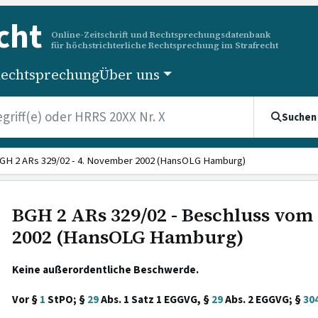
cht
Online-Zeitschrift und Rechtsprechungsdatenbank
für höchstrichterliche Rechtsprechung im Strafrecht
echtsprechung
Über uns
Suchen
GH 2 ARs 329/02 - 4. November 2002 (HansOLG Hamburg)
BGH 2 ARs 329/02 - Beschluss vom
2002 (HansOLG Hamburg)
Keine außerordentliche Beschwerde.
Vor §
1
StPO; §
29
Abs. 1 Satz 1 EGGVG, §
29
Abs. 2 EGGVG; §
30