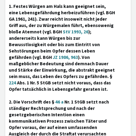
1. Festes Würgen am Hals kann geeignet sein,
eine Lebensgefährdung herbeizuführen (vgl. BGH
GA 1961, 241). Zwar reicht insoweit nicht jeder
Griff aus, der zu Würgemalen führt, ebensowenig
bloße Atemnot (vgl. BGH
StV 1993, 26
);
andererseits kann Würgen bis zur
Bewusstlosigkeit oder bis zum Eintritt von
Sehstörungen beim Opfer dessen Leben
gefährden (vgl. BGH
JZ 1986, 963
). Von
maßgeblicher Bedeutung sind demnach Dauer
und Stärke der Einwirkung, die abstrakt geeignet
sein muss, das Leben des Opfers zu gefährden. §
224
Abs. 1 Nr. 5 StGB setzt nicht voraus, dass das
Opfer tatsächlich in Lebensgefahr geraten ist.
2. Die Vorschrift des §
46 a
Nr. 1 StGB setzt nach
ständiger Rechtsprechung und nach der
gesetzgeberischen Intention einen
kommunikativen Prozess zwischen Täter und
Opfer voraus, der auf einen umfassenden
Ausgleich der durch die Straftat verursachten