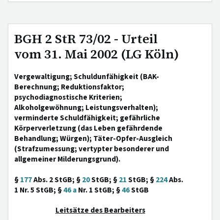
BGH 2 StR 73/02 - Urteil
vom 31. Mai 2002 (LG Köln)
Vergewaltigung; Schuldunfähigkeit (BAK-
Berechnung; Reduktionsfaktor;
psychodiagnostische Kriterien;
Alkoholgewöhnung; Leistungsverhalten);
verminderte Schuldfähigkeit; gefährliche
Körperverletzung (das Leben gefährdende
Behandlung; Würgen); Täter-Opfer-Ausgleich
(Strafzumessung; vertypter besonderer und
allgemeiner Milderungsgrund).
§
177
Abs. 2 StGB; §
20
StGB; §
21
StGB; §
224
Abs.
1 Nr. 5 StGB; §
46 a
Nr. 1 StGB; §
46
StGB
Leitsätze des Bearbeiters