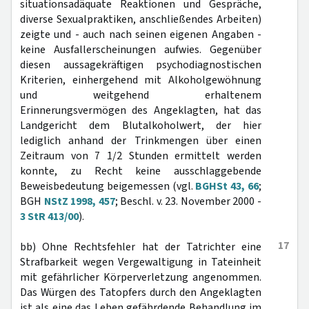
situationsadäquate Reaktionen und Gespräche,
diverse Sexualpraktiken, anschließendes Arbeiten)
zeigte und - auch nach seinen eigenen Angaben -
keine Ausfallerscheinungen aufwies. Gegenüber
diesen aussagekräftigen psychodiagnostischen
Kriterien, einhergehend mit Alkoholgewöhnung
und weitgehend erhaltenem
Erinnerungsvermögen des Angeklagten, hat das
Landgericht dem Blutalkoholwert, der hier
lediglich anhand der Trinkmengen über einen
Zeitraum von 7 1/2 Stunden ermittelt werden
konnte, zu Recht keine ausschlaggebende
Beweisbedeutung beigemessen (vgl.
BGHSt 43, 66
;
BGH
NStZ 1998, 457
; Beschl. v. 23. November 2000 -
3 StR 413/00
).
17
bb) Ohne Rechtsfehler hat der Tatrichter eine
Strafbarkeit wegen Vergewaltigung in Tateinheit
mit gefährlicher Körperverletzung angenommen.
Das Würgen des Tatopfers durch den Angeklagten
ist als eine das Leben gefährdende Behandlung im