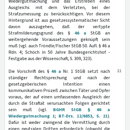
Wiedergutmachung und das Erstreben eines
Ausgleichs mit dem Verletzten, bei der
Strafzumessung zu berücksichtigen. Vor diesem
Hintergrund ist aus gesetzessystematischer Sicht
davon auszugehen, daß der vertypte
Strafmilderungsgrund des §
46 a
StGB an
weitergehende Voraussetzungen geknüpft sein
muß (vgl. auch Tröndle/Fischer StGB 50. Aufl. § 46 a
Rdn. 4; Schöch in 50 Jahre Bundesgerichtshof -
Festgabe aus der Wissenschaft, S. 309, 323).
21
Die Vorschrift des §
46 a
Nr. 1 StGB setzt nach
ständiger Rechtsprechung und nach der
gesetzgeberischen Intention einen
kommunikativen Prozeß zwischen Täter und Opfer
voraus, der auf einen umfassenden Ausgleich der
durch die Straftat verursachten Folgen gerichtet
sein muß (vgl.
BGHR StGB § 46 a
Wiedergutmachung 1
;
BT-Drs. 12/6853, S. 21
).
Dafür ist weder zwingend die Vermittlung durch
einen neutralen Dritten erforderlich (obwohl die