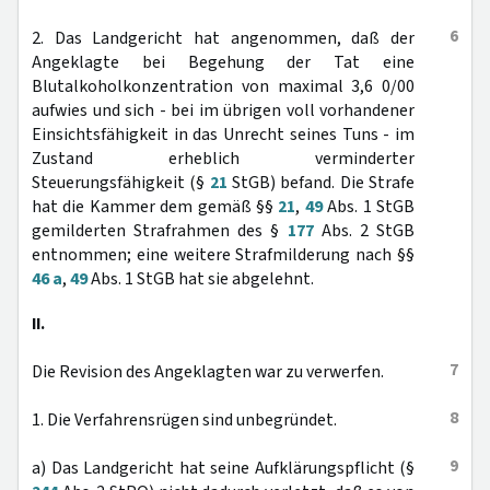
6
2. Das Landgericht hat angenommen, daß der
Angeklagte bei Begehung der Tat eine
Blutalkoholkonzentration von maximal 3,6 0/00
aufwies und sich - bei im übrigen voll vorhandener
Einsichtsfähigkeit in das Unrecht seines Tuns - im
Zustand erheblich verminderter
Steuerungsfähigkeit (§
21
StGB) befand. Die Strafe
hat die Kammer dem gemäß §§
21
,
49
Abs. 1 StGB
gemilderten Strafrahmen des §
177
Abs. 2 StGB
entnommen; eine weitere Strafmilderung nach §§
46 a
,
49
Abs. 1 StGB hat sie abgelehnt.
II.
7
Die Revision des Angeklagten war zu verwerfen.
8
1. Die Verfahrensrügen sind unbegründet.
9
a) Das Landgericht hat seine Aufklärungspflicht (§