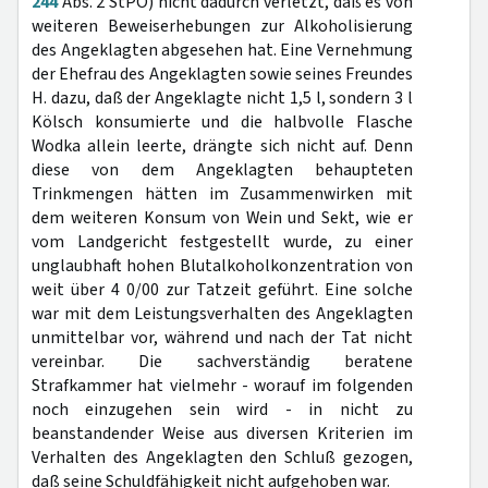
244
Abs. 2 StPO) nicht dadurch verletzt, daß es von
weiteren Beweiserhebungen zur Alkoholisierung
des Angeklagten abgesehen hat. Eine Vernehmung
der Ehefrau des Angeklagten sowie seines Freundes
H. dazu, daß der Angeklagte nicht 1,5 l, sondern 3 l
Kölsch konsumierte und die halbvolle Flasche
Wodka allein leerte, drängte sich nicht auf. Denn
diese von dem Angeklagten behaupteten
Trinkmengen hätten im Zusammenwirken mit
dem weiteren Konsum von Wein und Sekt, wie er
vom Landgericht festgestellt wurde, zu einer
unglaubhaft hohen Blutalkoholkonzentration von
weit über 4 0/00 zur Tatzeit geführt. Eine solche
war mit dem Leistungsverhalten des Angeklagten
unmittelbar vor, während und nach der Tat nicht
vereinbar. Die sachverständig beratene
Strafkammer hat vielmehr - worauf im folgenden
noch einzugehen sein wird - in nicht zu
beanstandender Weise aus diversen Kriterien im
Verhalten des Angeklagten den Schluß gezogen,
daß seine Schuldfähigkeit nicht aufgehoben war.