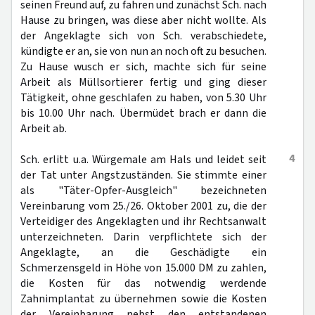
seinen Freund auf, zu fahren und zunächst Sch. nach
Hause zu bringen, was diese aber nicht wollte. Als
der Angeklagte sich von Sch. verabschiedete,
kündigte er an, sie von nun an noch oft zu besuchen.
Zu Hause wusch er sich, machte sich für seine
Arbeit als Müllsortierer fertig und ging dieser
Tätigkeit, ohne geschlafen zu haben, von 5.30 Uhr
bis 10.00 Uhr nach. Übermüdet brach er dann die
Arbeit ab.
4
Sch. erlitt u.a. Würgemale am Hals und leidet seit
der Tat unter Angstzuständen. Sie stimmte einer
als "Täter-Opfer-Ausgleich" bezeichneten
Vereinbarung vom 25./26. Oktober 2001 zu, die der
Verteidiger des Angeklagten und ihr Rechtsanwalt
unterzeichneten. Darin verpflichtete sich der
Angeklagte, an die Geschädigte ein
Schmerzensgeld in Höhe von 15.000 DM zu zahlen,
die Kosten für das notwendig werdende
Zahnimplantat zu übernehmen sowie die Kosten
der Vereinbarung nebst den entstandenen