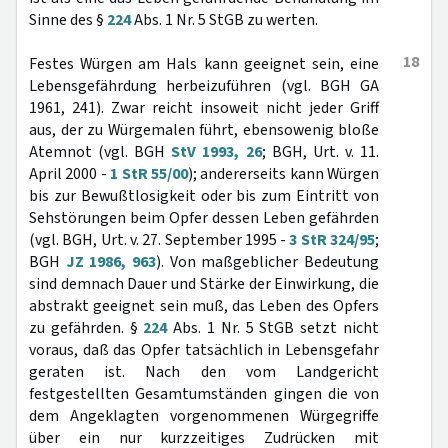
Sinne des §
224
Abs. 1 Nr. 5 StGB zu werten.
18
Festes Würgen am Hals kann geeignet sein, eine
Lebensgefährdung herbeizuführen (vgl. BGH GA
1961, 241). Zwar reicht insoweit nicht jeder Griff
aus, der zu Würgemalen führt, ebensowenig bloße
Atemnot (vgl. BGH
StV 1993, 26
; BGH, Urt. v. 11.
April 2000 -
1 StR 55/00
); andererseits kann Würgen
bis zur Bewußtlosigkeit oder bis zum Eintritt von
Sehstörungen beim Opfer dessen Leben gefährden
(vgl. BGH, Urt. v. 27. September 1995 -
3 StR 324/95
;
BGH
JZ 1986, 963
). Von maßgeblicher Bedeutung
sind demnach Dauer und Stärke der Einwirkung, die
abstrakt geeignet sein muß, das Leben des Opfers
zu gefährden. §
224
Abs. 1 Nr. 5 StGB setzt nicht
voraus, daß das Opfer tatsächlich in Lebensgefahr
geraten ist. Nach den vom Landgericht
festgestellten Gesamtumständen gingen die von
dem Angeklagten vorgenommenen Würgegriffe
über ein nur kurzzeitiges Zudrücken mit