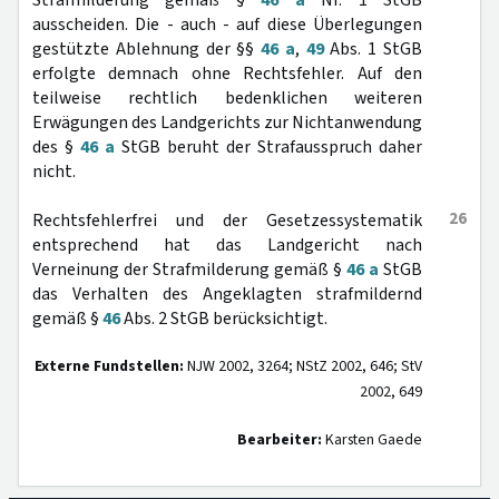
Strafmilderung gemäß §
46 a
Nr. 1 StGB
ausscheiden. Die - auch - auf diese Überlegungen
gestützte Ablehnung der §§
46 a
,
49
Abs. 1 StGB
erfolgte demnach ohne Rechtsfehler. Auf den
teilweise rechtlich bedenklichen weiteren
Erwägungen des Landgerichts zur Nichtanwendung
des §
46 a
StGB beruht der Strafausspruch daher
nicht.
26
Rechtsfehlerfrei und der Gesetzessystematik
entsprechend hat das Landgericht nach
Verneinung der Strafmilderung gemäß §
46 a
StGB
das Verhalten des Angeklagten strafmildernd
gemäß §
46
Abs. 2 StGB berücksichtigt.
Externe Fundstellen:
NJW 2002, 3264; NStZ 2002, 646; StV
2002, 649
Bearbeiter:
Karsten Gaede