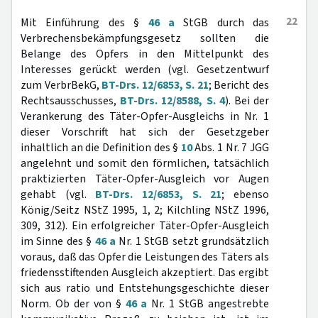
22
Mit Einführung des §
46 a
StGB durch das
Verbrechensbekämpfungsgesetz sollten die
Belange des Opfers in den Mittelpunkt des
Interesses gerückt werden (vgl. Gesetzentwurf
zum VerbrBekG,
BT-Drs. 12/6853, S. 21
; Bericht des
Rechtsausschusses,
BT-Drs. 12/8588, S. 4
). Bei der
Verankerung des Täter-Opfer-Ausgleichs in Nr. 1
dieser Vorschrift hat sich der Gesetzgeber
inhaltlich an die Definition des §
10
Abs. 1 Nr. 7 JGG
angelehnt und somit den förmlichen, tatsächlich
praktizierten Täter-Opfer-Ausgleich vor Augen
gehabt (vgl.
BT-Drs. 12/6853, S. 21
; ebenso
König/Seitz NStZ 1995, 1, 2; Kilchling NStZ 1996,
309, 312). Ein erfolgreicher Täter-Opfer-Ausgleich
im Sinne des §
46 a
Nr. 1 StGB setzt grundsätzlich
voraus, daß das Opfer die Leistungen des Täters als
friedensstiftenden Ausgleich akzeptiert. Das ergibt
sich aus ratio und Entstehungsgeschichte dieser
Norm. Ob der von §
46 a
Nr. 1 StGB angestrebte