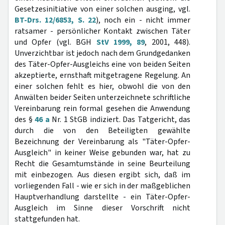
Gesetzesinitiative von einer solchen ausging, vgl.
BT-Drs. 12/6853, S. 22
), noch ein - nicht immer
ratsamer - persönlicher Kontakt zwischen Täter
und Opfer (vgl. BGH
StV 1999, 89
, 2001, 448).
Unverzichtbar ist jedoch nach dem Grundgedanken
des Täter-Opfer-Ausgleichs eine von beiden Seiten
akzeptierte, ernsthaft mitgetragene Regelung. An
einer solchen fehlt es hier, obwohl die von den
Anwälten beider Seiten unterzeichnete schriftliche
Vereinbarung rein formal gesehen die Anwendung
des §
46 a
Nr. 1 StGB indiziert. Das Tatgericht, das
durch die von den Beteiligten gewählte
Bezeichnung der Vereinbarung als "Täter-Opfer-
Ausgleich" in keiner Weise gebunden war, hat zu
Recht die Gesamtumstände in seine Beurteilung
mit einbezogen. Aus diesen ergibt sich, daß im
vorliegenden Fall - wie er sich in der maßgeblichen
Hauptverhandlung darstellte - ein Täter-Opfer-
Ausgleich im Sinne dieser Vorschrift nicht
stattgefunden hat.