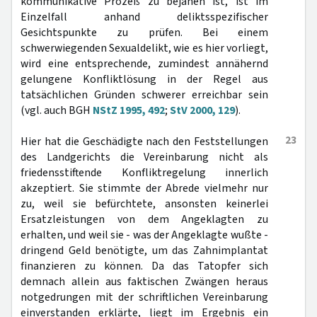
kommunikative Prozeß zu bejahen ist, ist im
Einzelfall anhand deliktsspezifischer
Gesichtspunkte zu prüfen. Bei einem
schwerwiegenden Sexualdelikt, wie es hier vorliegt,
wird eine entsprechende, zumindest annähernd
gelungene Konfliktlösung in der Regel aus
tatsächlichen Gründen schwerer erreichbar sein
(vgl. auch BGH
NStZ 1995, 492
;
StV 2000, 129
).
23
Hier hat die Geschädigte nach den Feststellungen
des Landgerichts die Vereinbarung nicht als
friedensstiftende Konfliktregelung innerlich
akzeptiert. Sie stimmte der Abrede vielmehr nur
zu, weil sie befürchtete, ansonsten keinerlei
Ersatzleistungen von dem Angeklagten zu
erhalten, und weil sie - was der Angeklagte wußte -
dringend Geld benötigte, um das Zahnimplantat
finanzieren zu können. Da das Tatopfer sich
demnach allein aus faktischen Zwängen heraus
notgedrungen mit der schriftlichen Vereinbarung
einverstanden erklärte, liegt im Ergebnis ein