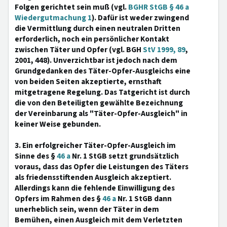
Folgen gerichtet sein muß (vgl.
BGHR StGB § 46 a
Wiedergutmachung 1
). Dafür ist weder zwingend
die Vermittlung durch einen neutralen Dritten
erforderlich, noch ein persönlicher Kontakt
zwischen Täter und Opfer (vgl. BGH
StV 1999, 89
,
2001, 448). Unverzichtbar ist jedoch nach dem
Grundgedanken des Täter-Opfer-Ausgleichs eine
von beiden Seiten akzeptierte, ernsthaft
mitgetragene Regelung. Das Tatgericht ist durch
die von den Beteiligten gewählte Bezeichnung
der Vereinbarung als "Täter-Opfer-Ausgleich" in
keiner Weise gebunden.
3. Ein erfolgreicher Täter-Opfer-Ausgleich im
Sinne des §
46 a
Nr. 1 StGB setzt grundsätzlich
voraus, dass das Opfer die Leistungen des Täters
als friedensstiftenden Ausgleich akzeptiert.
Allerdings kann die fehlende Einwilligung des
Opfers im Rahmen des §
46 a
Nr. 1 StGB dann
unerheblich sein, wenn der Täter in dem
Bemühen, einen Ausgleich mit dem Verletzten