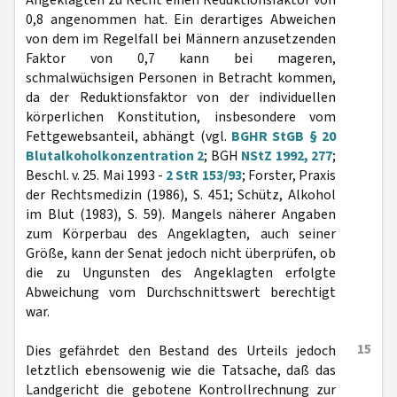
Angeklagten zu Recht einen Reduktionsfaktor von
0,8 angenommen hat. Ein derartiges Abweichen
von dem im Regelfall bei Männern anzusetzenden
Faktor von 0,7 kann bei mageren,
schmalwüchsigen Personen in Betracht kommen,
da der Reduktionsfaktor von der individuellen
körperlichen Konstitution, insbesondere vom
Fettgewebsanteil, abhängt (vgl.
BGHR StGB § 20
Blutalkoholkonzentration 2
; BGH
NStZ 1992, 277
;
Beschl. v. 25. Mai 1993 -
2 StR 153/93
; Forster, Praxis
der Rechtsmedizin (1986), S. 451; Schütz, Alkohol
im Blut (1983), S. 59). Mangels näherer Angaben
zum Körperbau des Angeklagten, auch seiner
Größe, kann der Senat jedoch nicht überprüfen, ob
die zu Ungunsten des Angeklagten erfolgte
Abweichung vom Durchschnittswert berechtigt
war.
15
Dies gefährdet den Bestand des Urteils jedoch
letztlich ebensowenig wie die Tatsache, daß das
Landgericht die gebotene Kontrollrechnung zur