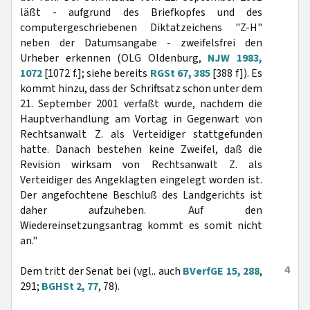
läßt - aufgrund des Briefkopfes und des
computergeschriebenen Diktatzeichens "Z-H"
neben der Datumsangabe - zweifelsfrei den
Urheber erkennen (OLG Oldenburg,
NJW 1983,
1072
[1072 f.]; siehe bereits
RGSt 67, 385
[388 f]). Es
kommt hinzu, dass der Schriftsatz schon unter dem
21. September 2001 verfaßt wurde, nachdem die
Hauptverhandlung am Vortag in Gegenwart von
Rechtsanwalt Z. als Verteidiger stattgefunden
hatte. Danach bestehen keine Zweifel, daß die
Revision wirksam von Rechtsanwalt Z. als
Verteidiger des Angeklagten eingelegt worden ist.
Der angefochtene Beschluß des Landgerichts ist
daher aufzuheben. Auf den
Wiedereinsetzungsantrag kommt es somit nicht
an."
4
Dem tritt der Senat bei (vgl.. auch
BVerfGE 15, 288
,
291;
BGHSt 2, 77
, 78).