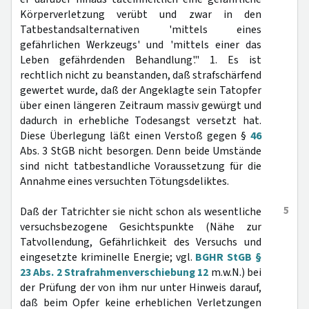
Körperverletzung verübt und zwar in den
Tatbestandsalternativen 'mittels eines
gefährlichen Werkzeugs' und 'mittels einer das
Leben gefährdenden Behandlung'." 1. Es ist
rechtlich nicht zu beanstanden, daß strafschärfend
gewertet wurde, daß der Angeklagte sein Tatopfer
über einen längeren Zeitraum massiv gewürgt und
dadurch in erhebliche Todesangst versetzt hat.
Diese Überlegung läßt einen Verstoß gegen §
46
Abs. 3 StGB nicht besorgen. Denn beide Umstände
sind nicht tatbestandliche Voraussetzung für die
Annahme eines versuchten Tötungsdeliktes.
5
Daß der Tatrichter sie nicht schon als wesentliche
versuchsbezogene Gesichtspunkte (Nähe zur
Tatvollendung, Gefährlichkeit des Versuchs und
eingesetzte kriminelle Energie; vgl.
BGHR StGB §
23 Abs. 2 Strafrahmenverschiebung 12
m.w.N.) bei
der Prüfung der von ihm nur unter Hinweis darauf,
daß beim Opfer keine erheblichen Verletzungen