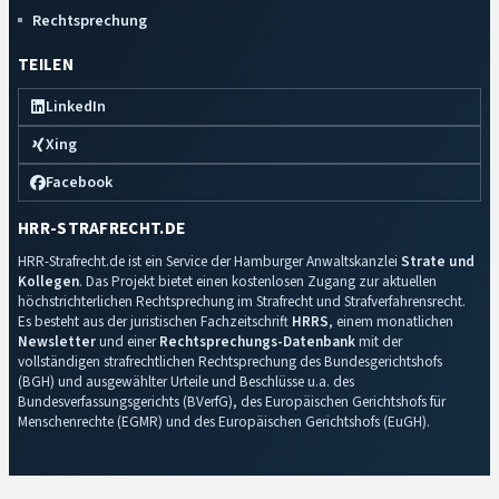
Rechtsprechung
TEILEN
LinkedIn
Xing
Facebook
HRR-STRAFRECHT.DE
HRR-Strafrecht.de ist ein Service der Hamburger Anwaltskanzlei
Strate und
Kollegen
. Das Projekt bietet einen kostenlosen Zugang zur aktuellen
höchstrichterlichen Rechtsprechung im Strafrecht und Strafverfahrensrecht.
Es besteht aus der juristischen Fachzeitschrift
HRRS
, einem monatlichen
Newsletter
und einer
Rechtsprechungs-Datenbank
mit der
vollständigen strafrechtlichen Rechtsprechung des Bundesgerichtshofs
(BGH) und ausgewählter Urteile und Beschlüsse u.a. des
Bundesverfassungsgerichts (BVerfG), des Europäischen Gerichtshofs für
Menschenrechte (EGMR) und des Europäischen Gerichtshofs (EuGH).
Impressum
·
Datenschutz