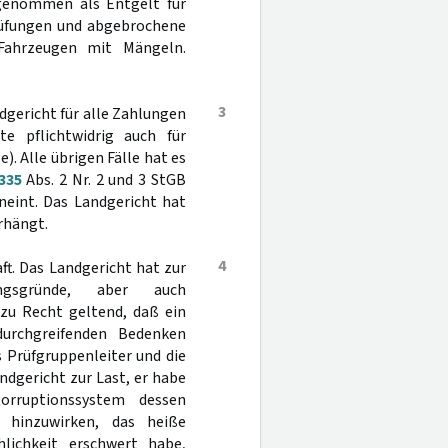
genommen als Entgelt für
prüfungen und abgebrochene
Fahrzeugen mit Mängeln.
3
dgericht für alle Zahlungen
e pflichtwidrig auch für
). Alle übrigen Fälle hat es
335
Abs. 2 Nr. 2 und 3 StGB
neint. Das Landgericht hat
rhängt.
4
ft. Das Landgericht hat zur
ungsgründe, aber auch
zu Recht geltend, daß ein
durchgreifenden Bedenken
 Prüfgruppenleiter und die
ndgericht zur Last, er habe
rruptionssystem dessen
g hinzuwirken, das heiße
lichkeit erschwert habe,