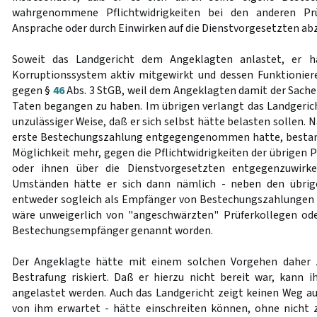
wahrgenommene Pflichtwidrigkeiten bei den anderen Prü
Ansprache oder durch Einwirken auf die Dienstvorgesetzten abzu
Soweit das Landgericht dem Angeklagten anlastet, er 
Korruptionssystem aktiv mitgewirkt und dessen Funktioniere
gegen §
46
Abs. 3 StGB, weil dem Angeklagten damit der Sache
Taten begangen zu haben. Im übrigen verlangt das Landgeri
unzulässiger Weise, daß er sich selbst hätte belasten sollen.
erste Bestechungszahlung entgegengenommen hatte, bestand 
Möglichkeit mehr, gegen die Pflichtwidrigkeiten der übrigen P
oder ihnen über die Dienstvorgesetzten entgegenzuwirk
Umständen hätte er sich dann nämlich - neben den übrig
entweder sogleich als Empfänger von Bestechungszahlungen 
wäre unweigerlich von "angeschwärzten" Prüferkollegen ode
Bestechungsempfänger genannt worden.
Der Angeklagte hätte mit einem solchen Vorgehen daher z
Bestrafung riskiert. Daß er hierzu nicht bereit war, kann 
angelastet werden. Auch das Landgericht zeigt keinen Weg auf
von ihm erwartet - hätte einschreiten können, ohne nicht 