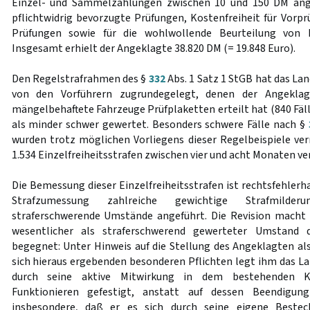
Einzel- und Sammelzahlungen zwischen 10 und 150 DM an
pflichtwidrig bevorzugte Prüfungen, Kostenfreiheit für Vor
Prüfungen sowie für die wohlwollende Beurteilung von 
Insgesamt erhielt der Angeklagte 38.820 DM (= 19.848 Euro).
Den Regelstrafrahmen des §
332
Abs. 1 Satz 1 StGB hat das Lan
von den Vorführern zugrundegelegt, denen der Angeklagt
mängelbehaftete Fahrzeuge Prüfplaketten erteilt hat (840 Fälle
als minder schwer gewertet. Besonders schwere Fälle nach §
wurden trotz möglichen Vorliegens dieser Regelbeispiele ver
1.534 Einzelfreiheitsstrafen zwischen vier und acht Monaten ve
Die Bemessung dieser Einzelfreiheitsstrafen ist rechtsfehlerha
Strafzumessung zahlreiche gewichtige Strafmilder
straferschwerende Umstände angeführt. Die Revision macht 
wesentlicher als straferschwerend gewerteter Umstand 
begegnet: Unter Hinweis auf die Stellung des Angeklagten als
sich hieraus ergebenden besonderen Pflichten legt ihm das La
durch seine aktive Mitwirkung in dem bestehenden Ko
Funktionieren gefestigt, anstatt auf dessen Beendigun
insbesondere, daß er es sich durch seine eigene Bestech