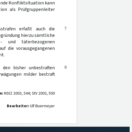
ende Konfliktsituation kann
ion als Prüfgruppenleiter
7
sstrafen erfaßt auch die
Begründung hierzu sämtliche
- und täterbezogenen
auf die vorausgegangenen
mt.
8
 den bisher unbestraften
rwägungen milder bestraft
n:
NStZ 2003, 544; StV 2003, 500
Bearbeiter:
Ulf Buermeyer