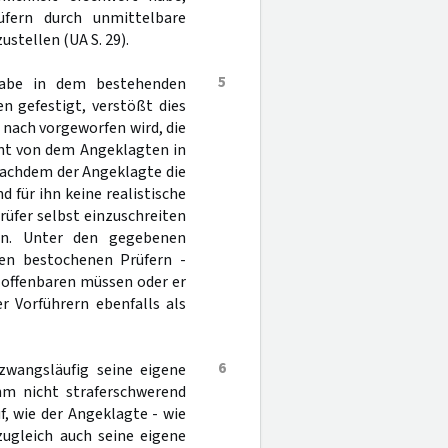
fern durch unmittelbare
stellen (UA S. 29).
5
habe in dem bestehenden
n gefestigt, verstößt dies
 nach vorgeworfen wird, die
cht von dem Angeklagten in
 Nachdem der Angeklagte die
für ihn keine realistische
rüfer selbst einzuschreiten
en. Unter den gegebenen
en bestochenen Prüfern -
offenbaren müssen oder er
r Vorführern ebenfalls als
6
wangsläufig seine eigene
ihm nicht straferschwerend
, wie der Angeklagte - wie
zugleich auch seine eigene