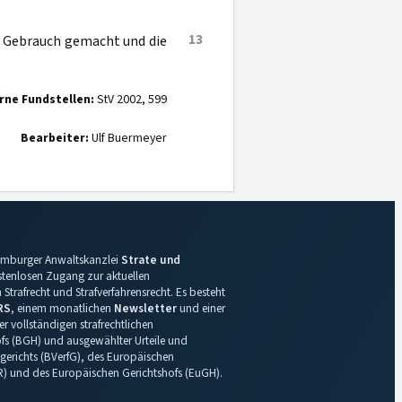
13
O Gebrauch gemacht und die
rne Fundstellen:
StV 2002, 599
Bearbeiter:
Ulf Buermeyer
 Hamburger Anwaltskanzlei
Strate und
ostenlosen Zugang zur aktuellen
Strafrecht und Strafverfahrensrecht. Es besteht
RS
, einem monatlichen
Newsletter
und einer
r vollständigen strafrechtlichen
s (BGH) und ausgewählter Urteile und
gerichts (BVerfG), des Europäischen
R) und des Europäischen Gerichtshofs (EuGH).