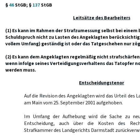
§
46
StGB; §
137
StGB
Leitsätze des Bearbeiters
(1) Es kann im Rahmen der Strafzumessung selbst bei einem b
Schuldspruch nicht zu Lasten des Angeklagten berücksichtigt
vollem Umfang) geständig ist oder das Tatgeschehen nur zög
(2) Es kann dem Angeklagten regelmäßig nicht strafschärfe
wenn infolge seines Verteidigungsverhaltens das Tatopfer
werden muss.
Entscheidungstenor
Auf die Revision des Angeklagten wird das Urteil des 
am Main vom 25. September 2001 aufgehoben.
Im Umfang der Aufhebung wird die Sache zu neu
Entscheidung, auch über die Kosten des Rech
Strafkammer des Landgerichts Darmstadt zurückverwi