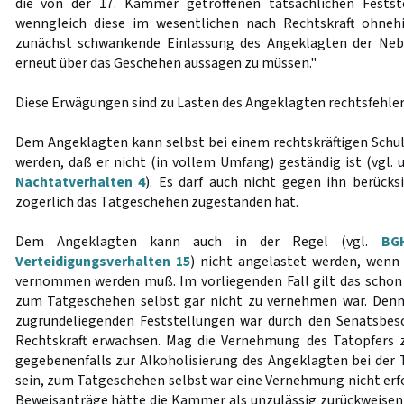
die von der 17. Kammer getroffenen tatsächlichen Festst
wenngleich diese im wesentlichen nach Rechtskraft ohneh
zunächst schwankende Einlassung des Angeklagten der Nebe
erneut über das Geschehen aussagen zu müssen."
Diese Erwägungen sind zu Lasten des Angeklagten rechtsfehler
Dem Angeklagten kann selbst bei einem rechtskräftigen Schu
werden, daß er nicht (in vollem Umfang) geständig ist (vgl. u
Nachtatverhalten 4
). Es darf auch nicht gegen ihn berücks
zögerlich das Tatgeschehen zugestanden hat.
Dem Angeklagten kann auch in der Regel (vgl.
BG
Verteidigungsverhalten 15
) nicht angelastet werden, wenn
vernommen werden muß. Im vorliegenden Fall gilt das schon 
zum Tatgeschehen selbst gar nicht zu vernehmen war. Denn
zugrundeliegenden Feststellungen war durch den Senatsbes
Rechtskraft erwachsen. Mag die Vernehmung des Tatopfers 
gegebenenfalls zur Alkoholisierung des Angeklagten bei de
sein, zum Tatgeschehen selbst war eine Vernehmung nicht erfo
Beweisanträge hätte die Kammer als unzulässig zurückweise