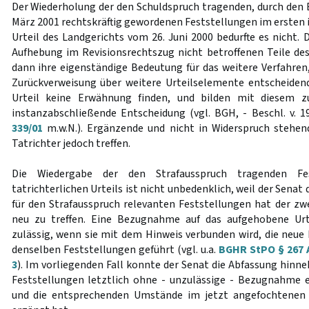
Der Wiederholung der den Schuldspruch tragenden, durch den 
März 2001 rechtskräftig gewordenen Feststellungen im ersten 
Urteil des Landgerichts vom 26. Juni 2000 bedurfte es nicht. 
Aufhebung im Revisionsrechtszug nicht betroffenen Teile des
dann ihre eigenständige Bedeutung für das weitere Verfahren
Zurückverweisung über weitere Urteilselemente entscheiden
Urteil keine Erwähnung finden, und bilden mit diesem z
instanzabschließende Entscheidung (vgl. BGH, - Beschl. v. 
339/01
m.w.N.). Ergänzende und nicht in Widerspruch stehen
Tatrichter jedoch treffen.
Die Wiedergabe der den Strafausspruch tragenden Fes
tatrichterlichen Urteils ist nicht unbedenklich, weil der Senat
für den Strafausspruch relevanten Feststellungen hat der zwe
neu zu treffen. Eine Bezugnahme auf das aufgehobene Urt
zulässig, wenn sie mit dem Hinweis verbunden wird, die neu
denselben Feststellungen geführt (vgl. u.a.
BGHR StPO § 267 
3
). Im vorliegenden Fall konnte der Senat die Abfassung hinne
Feststellungen letztlich ohne - unzulässige - Bezugnahme 
und die entsprechenden Umstände im jetzt angefochtenen 