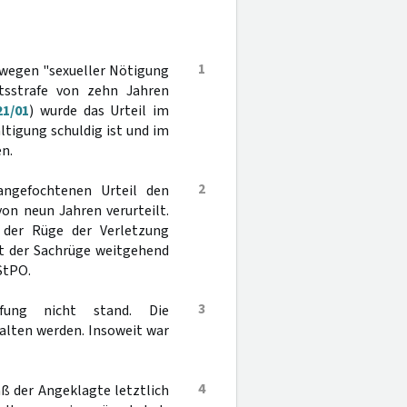
1
 wegen "sexueller Nötigung
tsstrafe von zehn Jahren
21/01
) wurde das Urteil im
tigung schuldig ist und im
n.
2
angefochtenen Urteil den
on neun Jahren verurteilt.
 der Rüge der Verletzung
it der Sachrüge weitgehend
StPO.
3
üfung nicht stand. Die
alten werden. Insoweit war
4
aß der Angeklagte letztlich