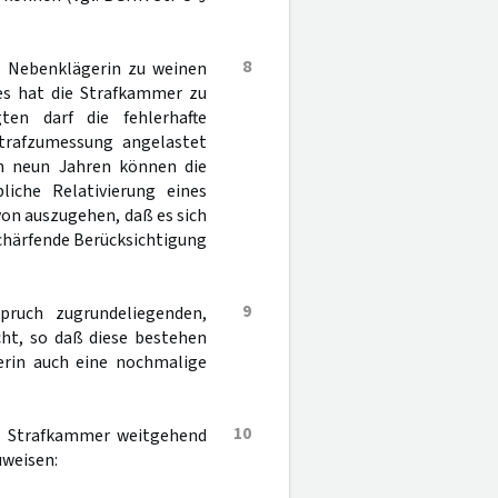
8
e Nebenklägerin zu weinen
ies hat die Strafkammer zu
en darf die fehlerhafte
trafzumessung angelastet
on neun Jahren können die
liche Relativierung eines
on auszugehen, daß es sich
schärfende Berücksichtigung
9
pruch zugrundeliegenden,
cht, so daß diese bestehen
erin auch eine nochmalige
10
17. Strafkammer weitgehend
uweisen: