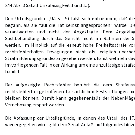
244 Abs. 3 Satz 1 Unzulässigkeit 1 und 15).
Den Urteilsgründen (UA S. 15) läßt sich entnehmen, daß di
begann, als sie "auf die Tat selbst angesprochen" wurde. D
verantworten und nicht der Angeklagte. Dem Angeklagt
Sachbehandlung durch das Gericht nicht im Rahmen der S
werden. Im Hinblick auf die erneut hohe Freiheitsstrafe v
rechtsfehlerhaften Erwägungen nicht als lediglich unerheb
Strafmilderungsgrundes angesehen werden. Es ist vielmehr dav
im vorliegenden Fall in der Wirkung um eine unzulässige straf
handelt.
Der aufgezeigte Rechtsfehler berührt die dem Strafauss
rechtsfehlerfrei getroffenen tatsächlichen Feststellungen ni
bleiben können. Damit kann gegebenenfalls der Nebenkläg
Vernehmung erspart werden.
Die Abfassung der Urteilsgründe, in denen das Urteil der 
wiedergegeben wird, gibt dem Senat Anlaß, auf folgendes hinz