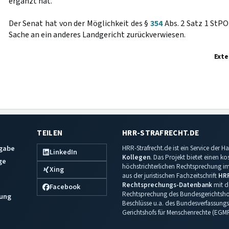
ergänzt hat.
Der Senat hat von der Möglichkeit des §
354
Abs. 2 Satz 1 StP
Sache an ein anderes Landgericht zurückverwiesen.
Exte
TEILEN
HRR-STRAFRECHT.DE
sgabe
HRR-Strafrecht.de ist ein Service der
LinkedIn
Kollegen
. Das Projekt bietet einen k
ge
höchstrichterlichen Rechtsprechung im 
Xing
aus der juristischen Fachzeitschrift
HR
Rechtsprechungs-Datenbank
mit de
Facebook
Rechtsprechung des Bundesgerichtshof
ung
Beschlüsse u.a. des Bundesverfassungs
Gerichtshofs für Menschenrechte (EGM