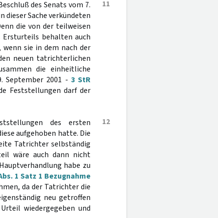
11
Beschluß des Senats vom 7.
in dieser Sache verkündeten
Denn die von der teilweisen
 Ersturteils behalten auch
, wenn sie in dem nach der
den neuen tatrichterlichen
usammen die einheitliche
19. September 2001 -
3 StR
de Feststellungen darf der
12
tstellungen des ersten
 diese aufgehoben hatte. Die
ite Tatrichter selbständig
eil wäre auch dann nicht
e Hauptverhandlung habe zu
Abs. 1 Satz 1 Bezugnahme
hmen, da der Tatrichter die
eigenständig neu getroffen
Urteil wiedergegeben und