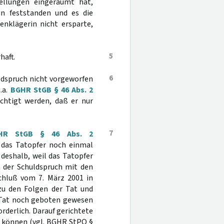
ellungen eingeräumt hat,
in feststanden und es die
nklägerin nicht ersparte,
5
haft.
6
ldspruch nicht vorgeworfen
.a.
BGHR StGB § 46 Abs. 2
ichtigt werden, daß er nur
7
HR StGB § 46 Abs. 2
 das Tatopfer noch einmal
deshalb, weil das Tatopfer
 der Schuldspruch mit den
chluß vom 7. März 2001 in
zu den Folgen der Tat und
r Tat noch geboten gewesen
rderlich. Darauf gerichtete
n können (vgl. BGHR StPO §