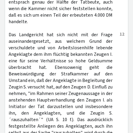
entsprach genau der Hälfte der Tatbeute, auch
wenn die Kammer nicht sicher feststellen konnte,
daß es sich um einen Teil der erbeuteten 4.000 DM
handelte.
12
Das Landgericht hat sich nicht mit der Frage
auseinandergesetzt, aus welchem Grund der
verschuldete und von Arbeitslosenhilfe lebende
Angeklagte dem ihm flüchtig bekannten Zeugen I.
eine für seine Verhältnisse so hohe Geldsumme
überbracht hat. Ebensowenig geht die
Beweiswürdigung der Strafkammer auf den
Umstand ein, daß der Angeklagte in Begleitung der
Zeugin S. versucht hat, auf den Zeugen D. Einfluß zu
nehmen, "im Rahmen seiner Zeugenaussage in der
anstehenden Hauptverhandlung den Zeugen I. als
Initiator der Tat darzustellen und insbesondere
ihn, den Angeklagten, und die Zeugin S.
´rauszuhalten´" (UA S. 10 f.). Das ausdrücklich
festgestellte Anliegen des Angeklagten, auch ihn
selbst aus der Sache "rauszuhalten", wird durch die