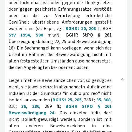
oder lückenhaft ist oder gegen die Denkgesetze
oder gegen gesicherte Erfahrungssätze verstößt
oder an die zur Verurteilung erforderliche
Gewißheit übertriebene Anforderungen gestellt
worden sind (st. Rspr., vgl.
BGHSt 10, 208
f.; BGH
StV 1994, 580
m.w.N.; BGHR StPO § 261
Überzeugungsbildung 22, 25 und Beweiswürdigung
16). Ein Sachmangel kann vorliegen, wenn sich das
Urteil im Rahmen der Beweiswürdigung nicht mit
allen festgestellten Umständen auseinandersetzt,
die den Angeklagten be- oder entlasten.
9
Liegen mehrere Beweisanzeichen vor, so genügt es
nicht, sie jeweils einzeln abzuhandeln. Auf einzelne
Indizien ist der Grundsatz "in dubio pro reo" nicht
isoliert anzuwenden (
BGHSt 25, 285
, 286 f.;
35, 308
,
316;
36, 286
, 289 ff.;
BGHR StPO § 261
Beweiswürdigung 24
). Das einzelne Indiz darf
nicht isoliert gewürdigt werden, sondern ist mit
allen anderen Beweisanzeichen in eine