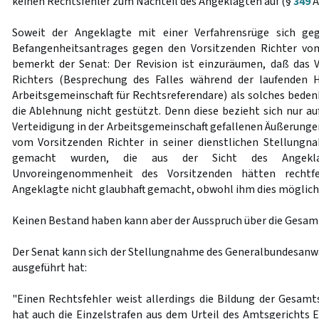
keinen Rechtsfehler zum Nachteil des Angeklagten auf (§
349
A
Soweit der Angeklagte mit einer Verfahrensrüge sich ge
Befangenheitsantrages gegen den Vorsitzenden Richter vo
bemerkt der Senat: Der Revision ist einzuräumen, daß das 
Richters (Besprechung des Falles während der laufenden 
Arbeitsgemeinschaft für Rechtsreferendare) als solches bedenk
die Ablehnung nicht gestützt. Denn diese bezieht sich nur au
Verteidigung in der Arbeitsgemeinschaft gefallenen Äußerunge
vom Vorsitzenden Richter in seiner dienstlichen Stellung
gemacht wurden, die aus der Sicht des Angekl
Unvoreingenommenheit des Vorsitzenden hätten rechtf
Angeklagte nicht glaubhaft gemacht, obwohl ihm dies möglich
Keinen Bestand haben kann aber der Ausspruch über die Gesamt
Der Senat kann sich der Stellungnahme des Generalbundesanwal
ausgeführt hat:
"Einen Rechtsfehler weist allerdings die Bildung der Gesamts
hat auch die Einzelstrafen aus dem Urteil des Amtsgerichts E