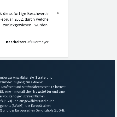
6
ß die sofortige Beschwerde
Februar 2002, durch welche
 zurückgewiesen wurden,
Bearbeiter:
Ulf Buermeyer
 Hamburger Anwaltskanzlei
Strate und
ostenlosen Zugang zur aktuellen
Strafrecht und Strafverfahrensrecht. Es besteht
RS
, einem monatlichen
Newsletter
und einer
r vollständigen strafrechtlichen
s (BGH) und ausgewählter Urteile und
gerichts (BVerfG), des Europäischen
R) und des Europäischen Gerichtshofs (EuGH).