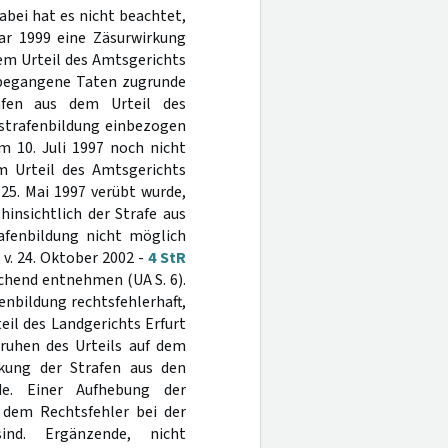
bei hat es nicht beachtet,
uar 1999 eine Zäsurwirkung
dem Urteil des Amtsgerichts
9 begangene Taten zugrunde
rafen aus dem Urteil des
tstrafenbildung einbezogen
m 10. Juli 1997 noch nicht
em Urteil des Amtsgerichts
25. Mai 1997 verübt wurde,
insichtlich der Strafe aus
afenbildung nicht möglich
. v. 24. Oktober 2002 -
4 StR
eichend entnehmen (UA S. 6).
nbildung rechtsfehlerhaft,
eil des Landgerichts Erfurt
eruhen des Urteils auf dem
ckung der Strafen aus den
e. Einer Aufhebung der
n dem Rechtsfehler bei der
ind. Ergänzende, nicht