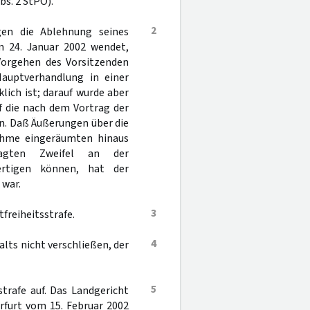
bs. 2 StPO).
2
gen die Ablehnung seines
m 24. Januar 2002 wendet,
Vorgehen des Vorsitzenden
Hauptverhandlung in einer
lich ist; darauf wurde aber
f die nach dem Vortrag der
n. Daß Äußerungen über die
nahme eingeräumten hinaus
agten Zweifel an der
ertigen können, hat der
 war.
3
freiheitsstrafe.
4
ts nicht verschließen, der
5
trafe auf. Das Landgericht
rfurt vom 15. Februar 2002