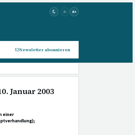
A-
A+
Newsletter abonnieren
10. Januar 2003
n einer
uptverhandlung);