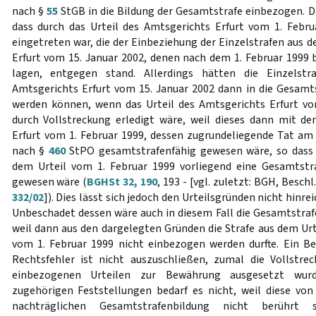
nach §
55
StGB in die Bildung der Gesamtstrafe einbezogen. Da
dass durch das Urteil des Amtsgerichts Erfurt vom 1. Febr
eingetreten war, die der Einbeziehung der Einzelstrafen aus 
Erfurt vom 15. Januar 2002, denen nach dem 1. Februar 199
lagen, entgegen stand. Allerdings hätten die Einzelst
Amtsgerichts Erfurt vom 15. Januar 2002 dann in die Gesam
werden können, wenn das Urteil des Amtsgerichts Erfurt vo
durch Vollstreckung erledigt wäre, weil dieses dann mit d
Erfurt vom 1. Februar 1999, dessen zugrundeliegende Tat am 
nach §
460
StPO gesamtstrafenfähig gewesen wäre, so dass h
dem Urteil vom 1. Februar 1999 vorliegend eine Gesamtstr
gewesen wäre (
BGHSt 32, 190
, 193 - [vgl. zuletzt: BGH, Beschl
332/02
]). Dies lässt sich jedoch den Urteilsgründen nicht hinr
Unbeschadet dessen wäre auch in diesem Fall die Gesamtstrafe
weil dann aus den dargelegten Gründen die Strafe aus dem Urt
vom 1. Februar 1999 nicht einbezogen werden durfte. Ein B
Rechtsfehler ist nicht auszuschließen, zumal die Vollstre
einbezogenen Urteilen zur Bewährung ausgesetzt wurd
zugehörigen Feststellungen bedarf es nicht, weil diese vo
nachträglichen Gesamtstrafenbildung nicht berührt s