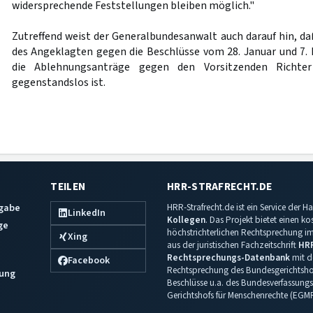
widersprechende Feststellungen bleiben möglich."
Zutreffend weist der Generalbundesanwalt auch darauf hin, da
des Angeklagten gegen die Beschlüsse vom 28. Januar und 7. 
die Ablehnungsanträge gegen den Vorsitzenden Richter
gegenstandslos ist.
TEILEN
HRR-STRAFRECHT.DE
sgabe
HRR-Strafrecht.de ist ein Service der
LinkedIn
Kollegen
. Das Projekt bietet einen k
ge
höchstrichterlichen Rechtsprechung im 
Xing
aus der juristischen Fachzeitschrift
HR
Rechtsprechungs-Datenbank
mit de
Facebook
Rechtsprechung des Bundesgerichtshof
ung
Beschlüsse u.a. des Bundesverfassungs
Gerichtshofs für Menschenrechte (EGM