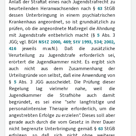
Anlaß der Straftat eines nach Jugendstrafrecht zu
beurteilenden Heranwachsenden nach §
63
StGB
dessen Unterbringung in einem psychiatrischen
Krankenhaus angeordnet, so ist grundsätzlich zu
prüfen, ob die angeordnete Maßregel die Ahndung
mit Jugendstrafe entbehrlich macht (§
5
Abs. 3
JGG; vgl. BGH
NStZ 2000, 469
;
StV 1993, 534
;
2002,
416
jeweils m.w.N.). Daß die zusätzliche
Verurteilung zu Jugendstrafe erforderlich sei,
erörtert die Jugendkammer nicht. Es ergibt sich
auch nicht aus dem Zusammenhang der
Urteilsgründe von selbst, daß eine Anwendung von
§
5
Abs. 3 JGG ausscheidet. Die Prüfung dieser
Regelung lag vielmehr nahe, weil die
Jugendkammer die Strafhöhe auch damit
begründet, es sei eine "sehr langfristige und
personalintensive Therapie erforderlich, um die
angestrebten Erfolge zu erzielen". Dieses soll aber
gerade auch durch die vom Gesetz in ihrer Dauer
nicht begrenzte Unterbringung gemäß §
63
StGB
erfolgen, so daß sich nicht ohne weiteres