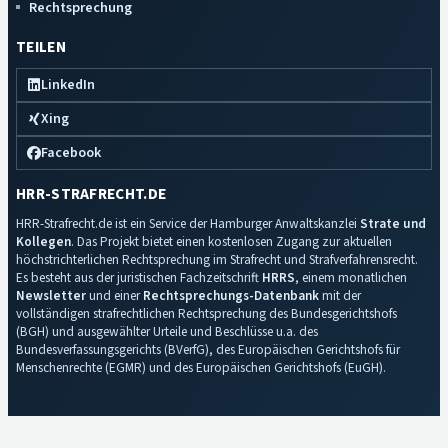
Rechtsprechung
TEILEN
LinkedIn
Xing
Facebook
HRR-STRAFRECHT.DE
HRR-Strafrecht.de ist ein Service der Hamburger Anwaltskanzlei
Strate und
Kollegen
. Das Projekt bietet einen kostenlosen Zugang zur aktuellen
höchstrichterlichen Rechtsprechung im Strafrecht und Strafverfahrensrecht.
Es besteht aus der juristischen Fachzeitschrift
HRRS
, einem monatlichen
Newsletter
und einer
Rechtsprechungs-Datenbank
mit der
vollständigen strafrechtlichen Rechtsprechung des Bundesgerichtshofs
(BGH) und ausgewählter Urteile und Beschlüsse u.a. des
Bundesverfassungsgerichts (BVerfG), des Europäischen Gerichtshofs für
Menschenrechte (EGMR) und des Europäischen Gerichtshofs (EuGH).
Impressum
·
Datenschutz