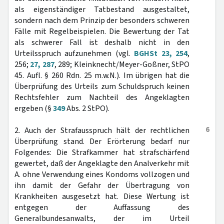
als eigenständiger Tatbestand ausgestaltet,
sondern nach dem Prinzip der besonders schweren
Fälle mit Regelbeispielen. Die Bewertung der Tat
als schwerer Fall ist deshalb nicht in den
Urteilsspruch aufzunehmen (vgl.
BGHSt 23, 254
,
256;
27, 287
, 289; Kleinknecht/Meyer-Goßner, StPO
45. Aufl. § 260 Rdn. 25 m.w.N.). Im übrigen hat die
Überprüfung des Urteils zum Schuldspruch keinen
Rechtsfehler zum Nachteil des Angeklagten
ergeben (§
349
Abs. 2 StPO).
6
2. Auch der Strafausspruch hält der rechtlichen
Überprüfung stand. Der Erörterung bedarf nur
Folgendes: Die Strafkammer hat strafschärfend
gewertet, daß der Angeklagte den Analverkehr mit
A. ohne Verwendung eines Kondoms vollzogen und
ihn damit der Gefahr der Übertragung von
Krankheiten ausgesetzt hat. Diese Wertung ist
entgegen der Auffassung des
Generalbundesanwalts, der im Urteil