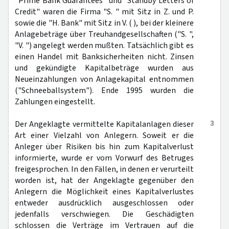
"Prime Bank Guarantees" und "Standby Letters of
Credit" waren die Firma "S. " mit Sitz in Z. und P.
sowie die "H. Bank" mit Sitz in V. ( ), bei der kleinere
Anlagebeträge über Treuhandgesellschaften ("S. ",
"V. ") angelegt werden mußten. Tatsächlich gibt es
einen Handel mit Banksicherheiten nicht. Zinsen
und gekündigte Kapitalbeträge wurden aus
Neueinzahlungen von Anlagekapital entnommen
("Schneeballsystem"). Ende 1995 wurden die
Zahlungen eingestellt.
3
Der Angeklagte vermittelte Kapitalanlagen dieser
Art einer Vielzahl von Anlegern. Soweit er die
Anleger über Risiken bis hin zum Kapitalverlust
informierte, wurde er vom Vorwurf des Betruges
freigesprochen. In den Fällen, in denen er verurteilt
worden ist, hat der Angeklagte gegenüber den
Anlegern die Möglichkeit eines Kapitalverlustes
entweder ausdrücklich ausgeschlossen oder
jedenfalls verschwiegen. Die Geschädigten
schlossen die Verträge im Vertrauen auf die