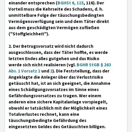
einander entsprechen (
BGHSt 6, 115
, 116). Der
Vorteil muss die Kehrseite des Schadens, d. h.
unmittelbare Folge der täuschungsbedingten
Vermögensverfügung sein und dem Täter direkt
aus dem geschädigten Vermögen zufließen
("Stoffgleichheit").
2. Der Betrugsvorsatz wird nicht dadurch
ausgeschlossen, dass der Täter hoffte, es werde
letzten Endes alles gutgehen und das Risiko
werde sich nicht realisieren (vgl.
BGHR StGB § 263
Abs. 1 Vorsatz 1
und
2
). Die Feststellung, dass der
Angeklagte die Anleger über das Verlustrisiko
getäuscht hat, ist an sich geeignet, die Annahme
eines Schädigungsvorsatzes im Sinne eines
Gefährdungsvorsatzes zu tragen. Wer einem
anderen eine sichere Kapitalanlage vorspiegelt,
obwohl er tatsächlich mit der Möglichkeit eines
Totalverlustes rechnet, kann eine
täuschungsbedingte Gefährdung des
eingesetzten Geldes des Getäuschten billigen.