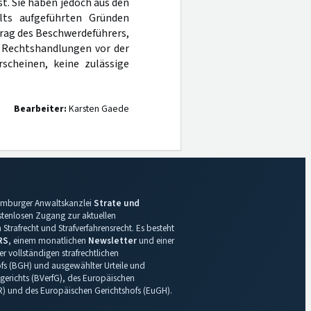
t. Sie haben jedoch aus den
alts aufgeführten Gründen
trag des Beschwerdeführers,
n Rechtshandlungen vor der
scheinen, keine zulässige
Bearbeiter:
Karsten Gaede
 Hamburger Anwaltskanzlei
Strate und
ostenlosen Zugang zur aktuellen
Strafrecht und Strafverfahrensrecht. Es besteht
RS
, einem monatlichen
Newsletter
und einer
r vollständigen strafrechtlichen
s (BGH) und ausgewählter Urteile und
gerichts (BVerfG), des Europäischen
R) und des Europäischen Gerichtshofs (EuGH).