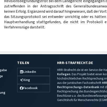
Revisionsbegründungsfrist bei dem Landgericht eingegangen is
zutreffenden in der Antragsschrift des Generalbundesanw
keinen Erfolg. Ergänzend wird darauf hingewiesen, daß der Vor
das Sitzungsprotokoll sei entweder unrichtig oder es hätte
Hauptverhandlung stattgefunden, die nicht im Protokoll er
Verfahrensrüge darstellt.
TEILEN
HRR-STRAFRECHT.DE
sgabe
HRR-Strafrecht.de ist ein Service der
LinkedIn
Kollegen
. Das Projekt bietet einen k
ge
höchstrichterlichen Rechtsprechung im 
Xing
aus der juristischen Fachzeitschrift
HR
Rechtsprechungs-Datenbank
mit de
Facebook
Rechtsprechung des Bundesgerichtshof
ung
Beschlüsse u.a. des Bundesverfassungs
Gerichtshofs für Menschenrechte (EGM