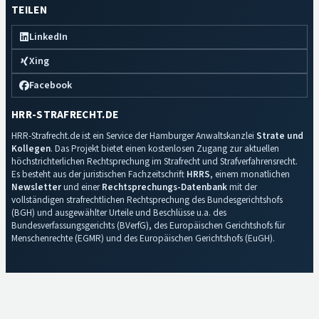
TEILEN
LinkedIn
Xing
Facebook
HRR-STRAFRECHT.DE
HRR-Strafrecht.de ist ein Service der Hamburger Anwaltskanzlei
Strate und
Kollegen
. Das Projekt bietet einen kostenlosen Zugang zur aktuellen
höchstrichterlichen Rechtsprechung im Strafrecht und Strafverfahrensrecht.
Es besteht aus der juristischen Fachzeitschrift
HRRS
, einem monatlichen
Newsletter
und einer
Rechtsprechungs-Datenbank
mit der
vollständigen strafrechtlichen Rechtsprechung des Bundesgerichtshofs
(BGH) und ausgewählter Urteile und Beschlüsse u.a. des
Bundesverfassungsgerichts (BVerfG), des Europäischen Gerichtshofs für
Menschenrechte (EGMR) und des Europäischen Gerichtshofs (EuGH).
Impressum
·
Datenschutz