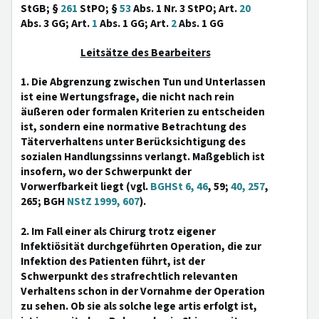
StGB; §
261
StPO; §
53
Abs. 1 Nr. 3 StPO; Art.
20
Abs. 3 GG; Art.
1
Abs. 1 GG; Art.
2
Abs. 1 GG
Leitsätze des Bearbeiters
1. Die Abgrenzung zwischen Tun und Unterlassen
ist eine Wertungsfrage, die nicht nach rein
äußeren oder formalen Kriterien zu entscheiden
ist, sondern eine normative Betrachtung des
Täterverhaltens unter Berücksichtigung des
sozialen Handlungssinns verlangt. Maßgeblich ist
insofern, wo der Schwerpunkt der
Vorwerfbarkeit liegt (vgl.
BGHSt 6, 46
, 59;
40, 257
,
265; BGH
NStZ 1999, 607
).
2. Im Fall einer als Chirurg trotz eigener
Infektiösität durchgeführten Operation, die zur
Infektion des Patienten führt, ist der
Schwerpunkt des strafrechtlich relevanten
Verhaltens schon in der Vornahme der Operation
zu sehen. Ob sie als solche lege artis erfolgt ist,