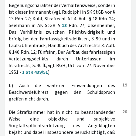
Begehungscharakter der Verhaltensweise, sondern
ist dieser immanent (vgl. Rudolphi in SK StGB vor §
13 Rdn. 27; Kühl, Strafrecht AT 4. Aufl. § 18 Rdn. 24;
Seelmann in AK StGB §
13
Rdn. 27; Ulsenheimer,
Das Verhältnis zwischen Pflichtwidrigkeit und
Erfolg bei den Fahrlässigkeitsdelikten, S. 99 und in
Laufs/Uhlenbruck, Handbuch des Arztrechts 3. Aufl.
§ 140 Rdn. 12; Fünfsinn, Der Aufbau des fahrlässigen
Verletzungsdelikts durch Unterlassen im
Strafrecht, S. 40 ff.; vgl. BGH, Urt. vom 27. November
1951 -
1 StR 439/51
).
19
b) Auch die weiteren Einwendungen des
Beschwerdeführers gegen den Schuldspruch
greifen nicht durch.
20
Die Strafkammer hat in nicht zu beanstandender
Weise eine objektive und subjektive
Sorgfaltspflichtverletzung des Angeklagten
bejaht und dabei insbesondere berücksichtigt, daß