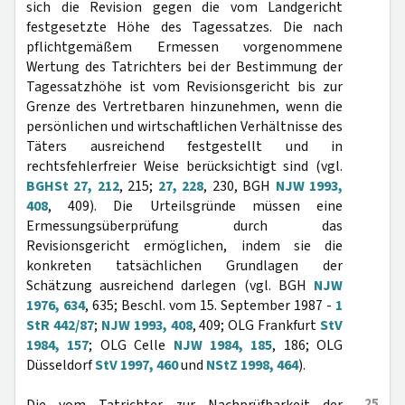
sich die Revision gegen die vom Landgericht
festgesetzte Höhe des Tagessatzes. Die nach
pflichtgemäßem Ermessen vorgenommene
Wertung des Tatrichters bei der Bestimmung der
Tagessatzhöhe ist vom Revisionsgericht bis zur
Grenze des Vertretbaren hinzunehmen, wenn die
persönlichen und wirtschaftlichen Verhältnisse des
Täters ausreichend festgestellt und in
rechtsfehlerfreier Weise berücksichtigt sind (vgl.
BGHSt 27, 212
, 215;
27, 228
, 230, BGH
NJW 1993,
408
, 409). Die Urteilsgründe müssen eine
Ermessungsüberprüfung durch das
Revisionsgericht ermöglichen, indem sie die
konkreten tatsächlichen Grundlagen der
Schätzung ausreichend darlegen (vgl. BGH
NJW
1976, 634
, 635; Beschl. vom 15. September 1987 -
1
StR 442/87
;
NJW 1993, 408
, 409; OLG Frankfurt
StV
1984, 157
; OLG Celle
NJW 1984, 185
, 186; OLG
Düsseldorf
StV 1997, 460
und
NStZ 1998, 464
).
25