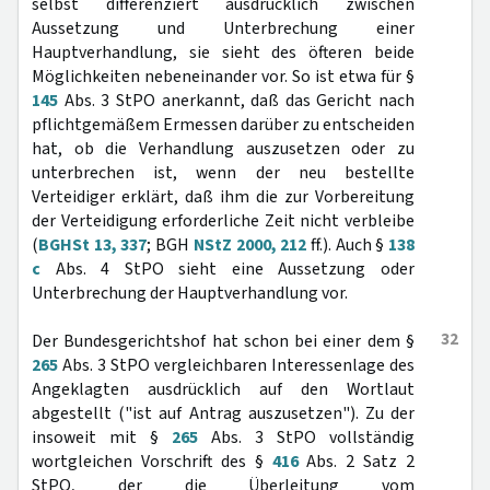
selbst differenziert ausdrücklich zwischen
Aussetzung und Unterbrechung einer
Hauptverhandlung, sie sieht des öfteren beide
Möglichkeiten nebeneinander vor. So ist etwa für §
145
Abs. 3 StPO anerkannt, daß das Gericht nach
pflichtgemäßem Ermessen darüber zu entscheiden
hat, ob die Verhandlung auszusetzen oder zu
unterbrechen ist, wenn der neu bestellte
Verteidiger erklärt, daß ihm die zur Vorbereitung
der Verteidigung erforderliche Zeit nicht verbleibe
(
BGHSt 13, 337
; BGH
NStZ 2000, 212
ff.). Auch §
138
c
Abs. 4 StPO sieht eine Aussetzung oder
Unterbrechung der Hauptverhandlung vor.
32
Der Bundesgerichtshof hat schon bei einer dem §
265
Abs. 3 StPO vergleichbaren Interessenlage des
Angeklagten ausdrücklich auf den Wortlaut
abgestellt ("ist auf Antrag auszusetzen"). Zu der
insoweit mit §
265
Abs. 3 StPO vollständig
wortgleichen Vorschrift des §
416
Abs. 2 Satz 2
StPO, der die Überleitung vom