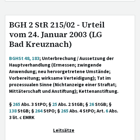
BGH 2 StR 215/02 - Urteil
vom 24. Januar 2003 (LG
Bad Kreuznach)
BGHSt 48, 183
; Unterbrechung / Aussetzung der
Hauptverhandlung (Ermessen; zwingende
Anwendung; neu hervorgetretene Umstände;
Vorbereitung; wirksame Verteidigung); Tat im
prozessualen Sinne (Nichtanzeige einer Straftat;
Mittäterschaft und Anstiftung); Kettenanstiftung.
§
265
Abs. 3 StPO; §
25
Abs. 2 StGB; §
26
StGB; §
138
StGB; §
264
StPO; §
265
Abs. 4 StPO; Art.
6
Abs.
3 lit. c EMRK
Leitsätze