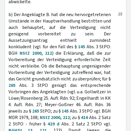
abwickelte.
25
b) Der Angeklagte B. hat die neu hervorgetretenen
Umstände in der Hauptverhandlung bestritten und
auch behauptet, auf die Verteidigung nicht
genügend vorbereitet zu sein. Der
Aussetzungsantrag enthielt zumindest
konkludent (vgl. für den Fall des §
145
Abs. 3 StPO:
BGH
NStZ 2000, 212
) die Erklärung, daß die zur
Vorbereitung der Verteidigung erforderliche Zeit
nicht verbleibe. Ob die Behauptung ungenügender
Vorbereitung der Verteidigung zutreffend war, hat
das Gericht grundsätzlich nicht zu überprüfen; für §
265
Abs. 3 StPO genügt das entsprechende
Vorbringen des Angeklagten (vgl. u.a. Gollwitzer in
Löwe/Rosenberg 25. Aufl. Rdn. 92; Engelhardt in KK
4. Aufl. Rdn. 27; Meyer-Goßner 46. Aufl. Rdn. 36
jeweils zu §
265
StPO; zu §
145
Abs. 3 StPO vgl. BGH
MDR 1979, 108;
NStZ 2000, 212
; zu §
416
Abs. 2 Satz
2 StPO - früher §
429 d
Abs. 2 Satz 2 StPO vgl.
BGHSt 13, 121
, 123). Damit liegen die