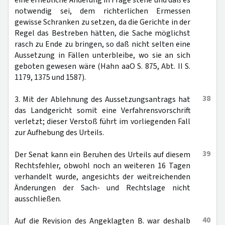
eine erhebliche Änderung in Frage stehe und daß es
notwendig sei, dem richterlichen Ermessen
gewisse Schranken zu setzen, da die Gerichte in der
Regel das Bestreben hätten, die Sache möglichst
rasch zu Ende zu bringen, so daß nicht selten eine
Aussetzung in Fällen unterbleibe, wo sie an sich
geboten gewesen wäre (Hahn aaO S. 875, Abt. II S.
1179, 1375 und 1587).
38
3. Mit der Ablehnung des Aussetzungsantrags hat
das Landgericht somit eine Verfahrensvorschrift
verletzt; dieser Verstoß führt im vorliegenden Fall
zur Aufhebung des Urteils.
39
Der Senat kann ein Beruhen des Urteils auf diesem
Rechtsfehler, obwohl noch an weiteren 16 Tagen
verhandelt wurde, angesichts der weitreichenden
Änderungen der Sach- und Rechtslage nicht
ausschließen.
40
Auf die Revision des Angeklagten B. war deshalb