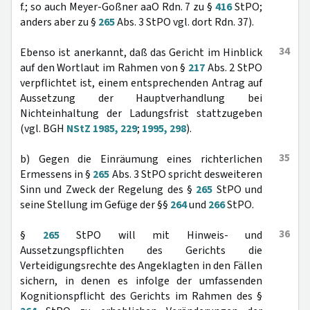
f.; so auch Meyer-Goßner aaO Rdn. 7 zu §
416
StPO;
anders aber zu §
265
Abs. 3 StPO vgl. dort Rdn. 37).
34
Ebenso ist anerkannt, daß das Gericht im Hinblick
auf den Wortlaut im Rahmen von §
217
Abs. 2 StPO
verpflichtet ist, einem entsprechenden Antrag auf
Aussetzung der Hauptverhandlung bei
Nichteinhaltung der Ladungsfrist stattzugeben
(vgl. BGH
NStZ 1985, 229
;
1995, 298
).
35
b) Gegen die Einräumung eines richterlichen
Ermessens in §
265
Abs. 3 StPO spricht desweiteren
Sinn und Zweck der Regelung des §
265
StPO und
seine Stellung im Gefüge der §§
264
und
266
StPO.
36
§
265
StPO will mit Hinweis- und
Aussetzungspflichten des Gerichts die
Verteidigungsrechte des Angeklagten in den Fällen
sichern, in denen es infolge der umfassenden
Kognitionspflicht des Gerichts im Rahmen des §