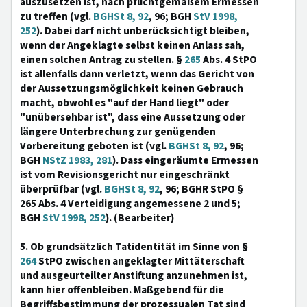
auszusetzen ist, nach pflichtgemäßem Ermessen
zu treffen (vgl.
BGHSt 8, 92
, 96; BGH
StV 1998,
252
). Dabei darf nicht unberücksichtigt bleiben,
wenn der Angeklagte selbst keinen Anlass sah,
einen solchen Antrag zu stellen. §
265
Abs. 4 StPO
ist allenfalls dann verletzt, wenn das Gericht von
der Aussetzungsmöglichkeit keinen Gebrauch
macht, obwohl es "auf der Hand liegt" oder
"unübersehbar ist", dass eine Aussetzung oder
längere Unterbrechung zur genügenden
Vorbereitung geboten ist (vgl.
BGHSt 8, 92
, 96;
BGH
NStZ 1983, 281
). Dass eingeräumte Ermessen
ist vom Revisionsgericht nur eingeschränkt
überprüfbar (vgl.
BGHSt 8, 92
, 96; BGHR StPO §
265 Abs. 4 Verteidigung angemessene 2 und 5;
BGH
StV 1998, 252
). (Bearbeiter)
5. Ob grundsätzlich Tatidentität im Sinne von §
264
StPO zwischen angeklagter Mittäterschaft
und ausgeurteilter Anstiftung anzunehmen ist,
kann hier offenbleiben. Maßgebend für die
Begriffsbestimmung der prozessualen Tat sind