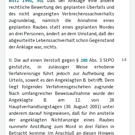
NStZ 1993, 50
). Daß der Anklage eine andere
rechtliche Bewertung des geplanten Überfalls und
des nicht angezeigten Verbrechenssachverhalts
zugrundelag, nämlich die Annahme eines
geplanten Raubes statt eines geplanten Mordes
an drei Personen, ändert an dem Umstand, daß der
abgeurteilte Lebenssachverhalt schon Gegenstand
der Anklage war, nichts.
14
II. Die auf einen Verstoß gegen §
265
Abs. 3 StPO
gestützte, in zulässiger Weise erhobene
Verfahrensrüge führt jedoch zur Aufhebung des
Urteils, soweit es den Angeklagten B. betrifft. Dem
liegt folgendes Verfahrensgeschehen zugrunde:
Nach umfangreicher Beweisaufnahme wurde der
Angeklagte B. am 12. von 26
Hauptverhandlungstagen (30. August 2001) unter
anderem darauf hingewiesen, daß für ihn anstelle
der angeklagten Nichtanzeige eines Raubes
nunmehr Anstiftung zum Mord in drei Fällen in
Betracht komme. Im Anschluß an diesen Hinweis