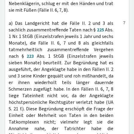
Nebenklägerin, schlug er mit den Händen und trat
sie mit Füßen (Fälle II. 6, 7, 8).
7
a) Das Landgericht hat die Fälle II. 2 und 3 als
sachlich zusammentreffende Taten nach §
225
Abs.
1 Nr. 1 StGB (Einzelstrafen jeweils 1 Jahr und sechs
Monate), die Fälle II. 6, 7 und 8 als gleichfalls
tatmehrheitlich zusammentreffende Vergehen
nach §
223
Abs. 1 StGB (Einzelstrafen jeweils
sieben Monate) beurteilt. Zur Begründung hat es
ausgeführt, der Angeklagte habe in den Fällen II. 2
und 3 seine Kinder gequält und roh mißhandelt, da
er ihnen wiederholt teils länger dauernde
Schmerzen zugefügt habe. In den Fällen II. 6, 7, 8
liege Tateinheit nicht vor, da der Angeklagte
höchstpersönliche Rechtsgüter verletzt habe (UA
S. 21 f.). Diese Begründung erschöpft die Frage der
Einheit oder Mehrheit von Taten in den beiden
Tatkomplexen nicht; vielmehr legt sie die
Annahme nahe, der Tatrichter habe die