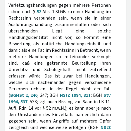
Verletzungshandlungen gegen mehrere Personen
schon nach §
52
Abs. 1 StGB zu einer Handlung im
Rechtssinn verbunden sein, wenn sie in einer
Ausführungshandlung zusammenfallen oder sich
überschneiden. Liegt eine solche
Handlungsidentität nicht vor, so kommt eine
Bewertung als natürliche Handlungseinheit und
damit als eine Tat im Rechtssinn in Betracht, wenn
mehrere Handlungen so miteinander verknüpft
sind, daß eine getrennte Beurteilung ihren
Unrechts- und Schuldgehalt nicht zutreffend
erfassen würde. Das ist zwar bei Handlungen,
welche sich nacheinander gegen verschiedene
Personen richten, in der Regel nicht der Fall
(
BGHSt 2, 246
, 247; BGH
NStZ 1984, 311
; BGH
StV
1994, 537
, 538; vgl. auch Rissing-van Saan in LK 11.
Aufl. Rdn. 14 vor § 52 m.w.N.); es kann aber je nach
den Umständen des Einzelfalls namentlich dann
gegeben sein, wenn Angriffe auf mehrere Opfer
zeitgleich und wechselweise erfolgen (BGH
NStZ