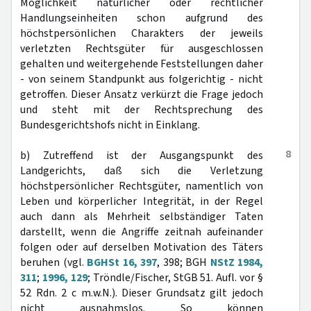
Möglichkeit natürlicher oder rechtlicher
Handlungseinheiten schon aufgrund des
höchstpersönlichen Charakters der jeweils
verletzten Rechtsgüter für ausgeschlossen
gehalten und weitergehende Feststellungen daher
- von seinem Standpunkt aus folgerichtig - nicht
getroffen. Dieser Ansatz verkürzt die Frage jedoch
und steht mit der Rechtsprechung des
Bundesgerichtshofs nicht in Einklang.
8
b) Zutreffend ist der Ausgangspunkt des
Landgerichts, daß sich die Verletzung
höchstpersönlicher Rechtsgüter, namentlich von
Leben und körperlicher Integrität, in der Regel
auch dann als Mehrheit selbständiger Taten
darstellt, wenn die Angriffe zeitnah aufeinander
folgen oder auf derselben Motivation des Täters
beruhen (vgl.
BGHSt 16, 397
, 398; BGH
NStZ 1984,
311
;
1996, 129
; Tröndle/Fischer, StGB 51. Aufl. vor §
52 Rdn. 2 c m.w.N.). Dieser Grundsatz gilt jedoch
nicht ausnahmslos. So können