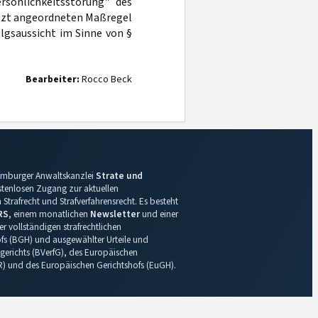
rsönlichkeitsstörung" des
etzt angeordneten Maßregel
olgsaussicht im Sinne von §
Bearbeiter:
Rocco Beck
 Hamburger Anwaltskanzlei
Strate und
ostenlosen Zugang zur aktuellen
Strafrecht und Strafverfahrensrecht. Es besteht
RS
, einem monatlichen
Newsletter
und einer
r vollständigen strafrechtlichen
s (BGH) und ausgewählter Urteile und
gerichts (BVerfG), des Europäischen
R) und des Europäischen Gerichtshofs (EuGH).