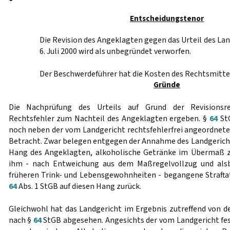
Entscheidungstenor
Die Revision des Angeklagten gegen das Urteil des La
6. Juli 2000 wird als unbegründet verworfen.
Der Beschwerdeführer hat die Kosten des Rechtsmittel
Gründe
Die Nachprüfung des Urteils auf Grund der Revisionsre
Rechtsfehler zum Nachteil des Angeklagten ergeben. §
64
StG
noch neben der vom Landgericht rechtsfehlerfrei angeordnet
Betracht. Zwar belegen entgegen der Annahme des Landgericht
Hang des Angeklagten, alkoholische Getränke im Übermaß z
ihm - nach Entweichung aus dem Maßregelvollzug und alsb
früheren Trink- und Lebensgewohnheiten - begangene Strafta
64
Abs. 1 StGB auf diesen Hang zurück.
Gleichwohl hat das Landgericht im Ergebnis zutreffend von 
nach §
64
StGB abgesehen. Angesichts der vom Landgericht fes