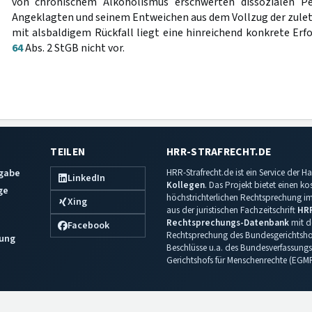
von chronischem Alkoholismus erschwerten dissozialen Pe
Angeklagten und seinem Entweichen aus dem Vollzug der zul
mit alsbaldigem Rückfall liegt eine hinreichend konkrete Erf
64
Abs. 2 StGB nicht vor.
TEILEN
HRR-STRAFRECHT.DE
sgabe
HRR-Strafrecht.de ist ein Service der
LinkedIn
Kollegen
. Das Projekt bietet einen k
ge
höchstrichterlichen Rechtsprechung im 
Xing
aus der juristischen Fachzeitschrift
HR
Rechtsprechungs-Datenbank
mit de
Facebook
Rechtsprechung des Bundesgerichtshof
ung
Beschlüsse u.a. des Bundesverfassungs
Gerichtshofs für Menschenrechte (EGM
Impressum
·
Datenschutz