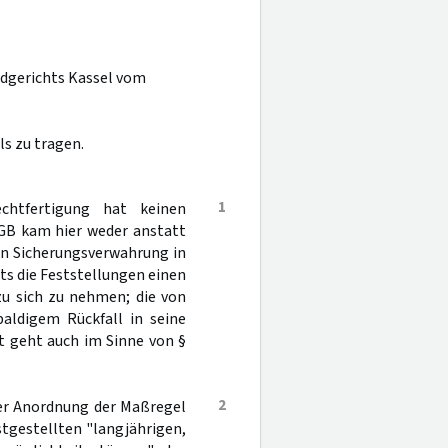
ndgerichts Kassel vom
s zu tragen.
1
chtfertigung hat keinen
B kam hier weder anstatt
en Sicherungsverwahrung in
s die Feststellungen einen
u sich zu nehmen; die von
aldigem Rückfall in seine
t geht auch im Sinne von §
2
der Anordnung der Maßregel
tgestellten "langjährigen,