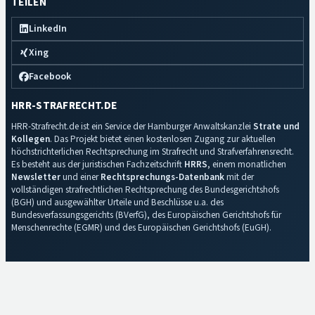
TEILEN
LinkedIn
Xing
Facebook
HRR-STRAFRECHT.DE
HRR-Strafrecht.de ist ein Service der Hamburger Anwaltskanzlei
Strate und
Kollegen
. Das Projekt bietet einen kostenlosen Zugang zur aktuellen
höchstrichterlichen Rechtsprechung im Strafrecht und Strafverfahrensrecht.
Es besteht aus der juristischen Fachzeitschrift
HRRS
, einem monatlichen
Newsletter
und einer
Rechtsprechungs-Datenbank
mit der
vollständigen strafrechtlichen Rechtsprechung des Bundesgerichtshofs
(BGH) und ausgewählter Urteile und Beschlüsse u.a. des
Bundesverfassungsgerichts (BVerfG), des Europäischen Gerichtshofs für
Menschenrechte (EGMR) und des Europäischen Gerichtshofs (EuGH).
Impressum
·
Datenschutz