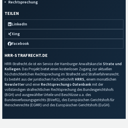
Rechtsprechung
TEILEN
LinkedIn
Xing
Facebook
HRR-STRAFRECHT.DE
HRR-Strafrecht.de ist ein Service der Hamburger Anwaltskanzlei
Strate und
Kollegen
. Das Projekt bietet einen kostenlosen Zugang zur aktuellen
höchstrichterlichen Rechtsprechung im Strafrecht und Strafverfahrensrecht.
Es besteht aus der juristischen Fachzeitschrift
HRRS
, einem monatlichen
Newsletter
und einer
Rechtsprechungs-Datenbank
mit der
vollständigen strafrechtlichen Rechtsprechung des Bundesgerichtshofs
(BGH) und ausgewählter Urteile und Beschlüsse u.a. des
Bundesverfassungsgerichts (BVerfG), des Europäischen Gerichtshofs für
Menschenrechte (EGMR) und des Europäischen Gerichtshofs (EuGH).
Impressum
·
Datenschutz