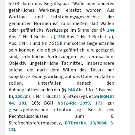
StGB durch das Begriffspaar "Waffe oder anderes
gefährliches Werkzeug" ersetzt worden. Aus
Wortlaut und Entstehungsgeschichte der
genannten Normen ist zu schließen, daß Waffen
oder gefährliche Werkzeuge im Sinne der §§
244
Abs. 1 Nr. 1 Buchst. a),
250
Abs. 1 Nr. 1 Buchst. a),
Abs. 2 Nr. 1 und Nr. 2 StGB nur solche Gegenstände
sein können, die objektiv gefährlich, d.h. geeignet
sind, erhebliche Verletzungen zu verursachen.
Objektiv ungefährliche Tatmittel, insbesondere
solche, die nach dem Willen des Täters nur
subjektive Zwangswirkung auf das Opfer entfalten
sollen, unterfallen danach den
Auffangtatbeständen der §§
244
Abs. 1 Nr. 1 Buchst.
b),
250
Abs. 1 Nr. 1 Buchst. b) StGB (vgl. etwa
BGHSt
44, 103
, 105; BGH
NStZ-RR 1999, 173
; zur
gesetzgeberischen Intention vgl. Bericht des
Rechtsausschusses zum 6.
Strafrechtsreformgesetz,
BTDrucks. 13/9064, S.
18
).