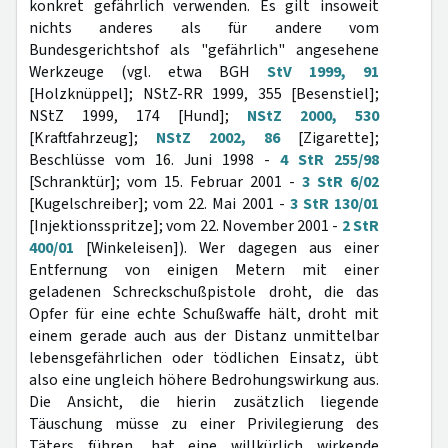
konkret gefährlich verwenden. Es gilt insoweit
nichts anderes als für andere vom
Bundesgerichtshof als "gefährlich" angesehene
Werkzeuge (vgl. etwa BGH
StV 1999, 91
[Holzknüppel]; NStZ-RR 1999, 355 [Besenstiel];
NStZ 1999, 174 [Hund];
NStZ 2000, 530
[Kraftfahrzeug];
NStZ 2002, 86
[Zigarette];
Beschlüsse vom 16. Juni 1998 -
4 StR 255/98
[Schranktür]; vom 15. Februar 2001 -
3 StR 6/02
[Kugelschreiber]; vom 22. Mai 2001 -
3 StR 130/01
[Injektionsspritze]; vom 22. November 2001 -
2 StR
400/01
[Winkeleisen]). Wer dagegen aus einer
Entfernung von einigen Metern mit einer
geladenen Schreckschußpistole droht, die das
Opfer für eine echte Schußwaffe hält, droht mit
einem gerade auch aus der Distanz unmittelbar
lebensgefährlichen oder tödlichen Einsatz, übt
also eine ungleich höhere Bedrohungswirkung aus.
Die Ansicht, die hierin zusätzlich liegende
Täuschung müsse zu einer Privilegierung des
Täters führen, hat eine willkürlich wirkende