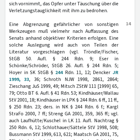
sich vornimmt, das Opfer unter Täuschung über die
Verletzungstauglichkeit mit ihm zu bedrohen.
14
Eine Abgrenzung gefährlicher von sonstigen
Werkzeugen muß vielmehr nach Auffassung des
Senats anhand objektiver Kriterien erfolgen. Eine
solche Auslegung wird auch von Teilen der
Literatur vorgeschlagen (vgl. Tröndle/Fischer,
StGB 50. Aufl. § 244 Rdn. 9; Eser in
Schönke/Schröder, StGB 26. Aufl. § 244 Rdn. 5;
Hoyer in SK StGB §
244
Rdn. 11, 12; Dencker
JR
1999, 33
, 36; Schroth NJW 1998, 2861, 2864;
Zieschang JuS 1999, 49; Mitsch ZStW 111 [1999] 65,
79; Otto BT 6. Aufl. § 41 Rdn. 53; Kindhäuser/Wallau
StV 2001, 18; Kindhäuser in LPK § 244 Rdn. 6 ff., 11 ff.,
§ 250 Rdn. 23; ders. in NK § 244 Rdn. 6 f.; Kargl
StraFo 2000, 7 ff.; Streng GA 2001, 359, 365 ff.; vgl.
auch Laufhütte/Kuschel in LK 11. Aufl. Nachtrag §
250 Rdn. 6, 12; Schlothauer/Sättele StV 1998, 508;
Bussmann StV 1999, 613, 621; Maatsch GA 2001, 75,