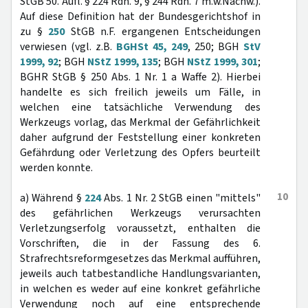
StGB 50. Aufl. § 224 Rdn. 9, § 244 Rdn. 7 m.w.Nachw.).
Auf diese Definition hat der Bundesgerichtshof in
zu §
250
StGB n.F. ergangenen Entscheidungen
verwiesen (vgl. z.B.
BGHSt 45, 249
, 250; BGH
StV
1999, 92
; BGH
NStZ 1999, 135
; BGH
NStZ 1999, 301
;
BGHR StGB § 250 Abs. 1 Nr. 1 a Waffe 2). Hierbei
handelte es sich freilich jeweils um Fälle, in
welchen eine tatsächliche Verwendung des
Werkzeugs vorlag, das Merkmal der Gefährlichkeit
daher aufgrund der Feststellung einer konkreten
Gefährdung oder Verletzung des Opfers beurteilt
werden konnte.
10
a) Während §
224
Abs. 1 Nr. 2 StGB einen "mittels"
des gefährlichen Werkzeugs verursachten
Verletzungserfolg voraussetzt, enthalten die
Vorschriften, die in der Fassung des 6.
Strafrechtsreformgesetzes das Merkmal aufführen,
jeweils auch tatbestandliche Handlungsvarianten,
in welchen es weder auf eine konkret gefährliche
Verwendung noch auf eine entsprechende