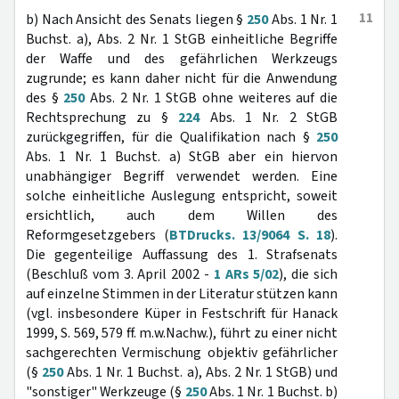
11
b) Nach Ansicht des Senats liegen §
250
Abs. 1 Nr. 1
Buchst. a), Abs. 2 Nr. 1 StGB einheitliche Begriffe
der Waffe und des gefährlichen Werkzeugs
zugrunde; es kann daher nicht für die Anwendung
des §
250
Abs. 2 Nr. 1 StGB ohne weiteres auf die
Rechtsprechung zu §
224
Abs. 1 Nr. 2 StGB
zurückgegriffen, für die Qualifikation nach §
250
Abs. 1 Nr. 1 Buchst. a) StGB aber ein hiervon
unabhängiger Begriff verwendet werden. Eine
solche einheitliche Auslegung entspricht, soweit
ersichtlich, auch dem Willen des
Reformgesetzgebers (
BTDrucks. 13/9064 S. 18
).
Die gegenteilige Auffassung des 1. Strafsenats
(Beschluß vom 3. April 2002 -
1 ARs 5/02
), die sich
auf einzelne Stimmen in der Literatur stützen kann
(vgl. insbesondere Küper in Festschrift für Hanack
1999, S. 569, 579 ff. m.w.Nachw.), führt zu einer nicht
sachgerechten Vermischung objektiv gefährlicher
(§
250
Abs. 1 Nr. 1 Buchst. a), Abs. 2 Nr. 1 StGB) und
"sonstiger" Werkzeuge (§
250
Abs. 1 Nr. 1 Buchst. b)