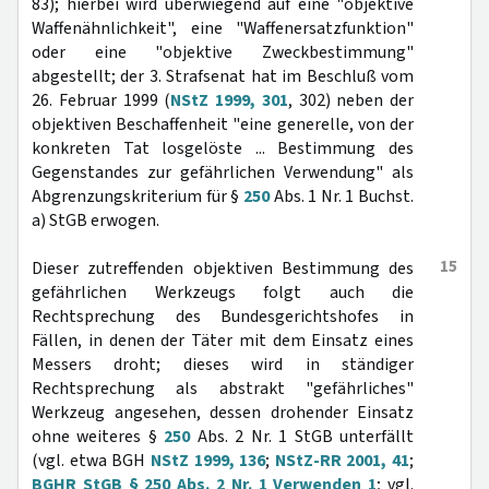
83); hierbei wird überwiegend auf eine "objektive
Waffenähnlichkeit", eine "Waffenersatzfunktion"
oder eine "objektive Zweckbestimmung"
abgestellt; der 3. Strafsenat hat im Beschluß vom
26. Februar 1999 (
NStZ 1999, 301
, 302) neben der
objektiven Beschaffenheit "eine generelle, von der
konkreten Tat losgelöste ... Bestimmung des
Gegenstandes zur gefährlichen Verwendung" als
Abgrenzungskriterium für §
250
Abs. 1 Nr. 1 Buchst.
a) StGB erwogen.
15
Dieser zutreffenden objektiven Bestimmung des
gefährlichen Werkzeugs folgt auch die
Rechtsprechung des Bundesgerichtshofes in
Fällen, in denen der Täter mit dem Einsatz eines
Messers droht; dieses wird in ständiger
Rechtsprechung als abstrakt "gefährliches"
Werkzeug angesehen, dessen drohender Einsatz
ohne weiteres §
250
Abs. 2 Nr. 1 StGB unterfällt
(vgl. etwa BGH
NStZ 1999, 136
;
NStZ-RR 2001, 41
;
BGHR StGB § 250 Abs. 2 Nr. 1 Verwenden 1
; vgl.