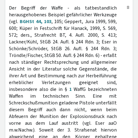
8
Der Begriff der Waffe - als tatbestandlich
herausgehobenes Beispiel gefährlicher Werkzeuge
(vgl.
BGHSt 44, 103
, 105; Geppert, Jura 1999, 599,
600; Küper in Festschrift für Hanack, 1999, S. 569,
572; ders., Strafrecht BT, 4. Aufl. 2000, S. 413;
Lackner/Kühl, StGB 24. Aufl. § 244 Rdn. 3; Eser in
Schönke/Schröder, StGB 26. Aufl. § 244 Rdn. 3;
Tröndle/Fischer, StGB 50. Aufl. § 244 Rdn. 6) - erfaßt
nach ständiger Rechtsprechung und allgemeiner
Ansicht in der Literatur solche Gegenstände, die
ihrer Art und Bestimmung nach zur Herbeiführung
erheblicher Verletzungen geeignet sind,
insbesondere also die in §
1
WaffG bezeichneten
Waffen im technischen Sinn. Eine mit
Schreckschußmunition geladene Pistole unterfällt
diesem Begriff auch dann nicht, wenn beim
Abfeuern der Munition der Explosionsdruck nach
vorne aus dem Lauf austritt (vgl. Eser aaO
m.w.Nachw.). Soweit der 3. Strafsenat hiervon
abweichend eine an den Körper gehaltene