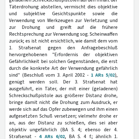
geladenen Schreckschußpistolen auf den Inhalt der
Täterdrohung abstellen, vermischt dies objektive
und subjektive Gesichtspunkte sowie die
Verwendung von Werkzeugen zur Verletzung und
zur Drohung und greift auf die frühere
Rechtsprechung zur Verwendung sog. Scheinwaffen
zurück; es ist nicht ersichtlich, wie damit dem vom
1. Strafsenat gegen den Anfragebeschluß
hervorgehobenen "Erfordernis der objektiven
Gefährlichkeit bei solchen Gegenständen, die erst
durch die konkrete Art der Verwendung gefährlich
sind" (Beschluß vom 3. April 2002 -
1 ARs 5/02
),
genügt werden soll. Der 3. Strafsenat hat
ausgeführt, ein Täter, der mit einer (geladenen)
Schreckschußpistole aus größerer Distanz drohe,
bringe damit nicht die Drohung zum Ausdruck, er
werde sich auf das Opfer zubewegen und ihm einen
aufgesetzten Schuß versetzen; vielmehr drohe er
an, aus der Distanz zu schießen, dies sei aber
objektiv ungefährlich (BA S. 4; ebenso der 4.
Strafsenat -
4 ARs 6/02
, BA S. 4 f.; ähnlich 1.