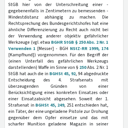
StGB hier von der Unterschreitung einer -
gegebenenfalls in Zentimetern zu bemessenden -
Mindestdistanz abhängig zu machen. Die
Rechtsprechung des Bundesgerichtshofes hat eine
ähnliche Differenzierung zu Recht auch nicht bei
der Verwendung anderer objektiv gefährlicher
Werkzeuge (vgl. etwa
BGHR StGB § 250 Abs. 2 Nr. 1
Verwenden 1
[Messer] - BGH
NStZ-RR 1999, 174
[Kampfhund]) vorgenommen. Für den Begriff der
(einen Unterfall des gefährlichen Werkzeugs
darstellenden) Waffe im Sinne von §
250
Abs. 2 Nr. 1
StGB hat auch die in
BGHSt 45, 92
, 94 abgedruckte
Entscheidung des 4. Strafsenats mit
überzeugenden Gründen von einer
Berücksichtigung eines konkreten Einsatzes oder
einer Einsatzabsicht abgesehen. Soweit der 1.
Strafsenat in
BGHSt 45, 249
, 251 entschieden hat,
ein Täter, der eine ungeladene Pistole zur Drohung
gegenüber dem Opfer einsetze und das mit
scharfer Munition geladene Magazin in seiner