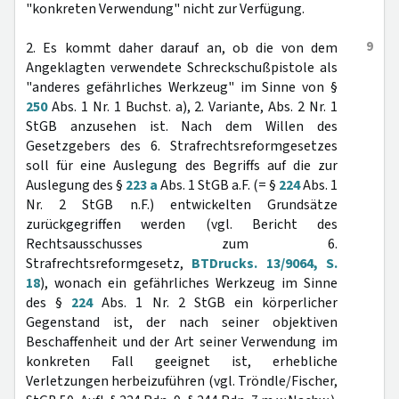
"konkreten Verwendung" nicht zur Verfügung.
9
2. Es kommt daher darauf an, ob die von dem
Angeklagten verwendete Schreckschußpistole als
"anderes gefährliches Werkzeug" im Sinne von §
250
Abs. 1 Nr. 1 Buchst. a), 2. Variante, Abs. 2 Nr. 1
StGB anzusehen ist. Nach dem Willen des
Gesetzgebers des 6. Strafrechtsreformgesetzes
soll für eine Auslegung des Begriffs auf die zur
Auslegung des §
223 a
Abs. 1 StGB a.F. (= §
224
Abs. 1
Nr. 2 StGB n.F.) entwickelten Grundsätze
zurückgegriffen werden (vgl. Bericht des
Rechtsausschusses zum 6.
Strafrechtsreformgesetz,
BTDrucks. 13/9064, S.
18
), wonach ein gefährliches Werkzeug im Sinne
des §
224
Abs. 1 Nr. 2 StGB ein körperlicher
Gegenstand ist, der nach seiner objektiven
Beschaffenheit und der Art seiner Verwendung im
konkreten Fall geeignet ist, erhebliche
Verletzungen herbeizuführen (vgl. Tröndle/Fischer,