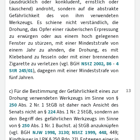
(ausdrücklich oder konkludent, ernstlich oder
täuschend) androht, sondern auf die abstrakte
Gefährlichkeit des von ihm verwendeten
Werkzeugs. Es schiene nicht verständlich, die
Drohung, das Opfer einer räuberischen Erpressung
zu erwürgen oder aus einem hoch gelegenen
Fenster zu stürzen, mit einer Mindeststrafe von
einem Jahr zu ahnden, die Drohung, es mit
Klebeband zu fesseln oder mit einer brennenden
Zigarette zu verletzen (vgl. BGH
NStZ 2002, 86
-
4
StR 245/01
), dagegen mit einer Mindeststrafe von
fünf Jahren.
13
c) Für die Bestimmung der Gefährlichkeit eines zur
Drohung verwendeten Werkzeugs im Sinne von §
250
Abs. 2 Nr. 1 StGB ist daher nach Ansicht des
Senats nicht an §
224
Abs. 1 Nr. 2 StGB, sondern an
den Begriff des gefährlichen Werkzeugs im Sinne
von §
250
Abs. 1 Nr. 1 Buchst. a) StGB anzuknüpfen
(vgl. BGH
NJW 1998, 3130
;
NStZ 1999, 448
, 449;
Kindhäuser in LPK § 250 Rdn. 23). Entgegen einer in