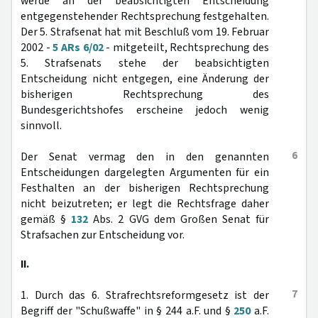
werde an der beabsichtigten Entscheidung
entgegenstehender Rechtsprechung festgehalten.
Der 5. Strafsenat hat mit Beschluß vom 19. Februar
2002 -
5 ARs 6/02
- mitgeteilt, Rechtsprechung des
5. Strafsenats stehe der beabsichtigten
Entscheidung nicht entgegen, eine Änderung der
bisherigen Rechtsprechung des
Bundesgerichtshofes erscheine jedoch wenig
sinnvoll.
6
Der Senat vermag den in den genannten
Entscheidungen dargelegten Argumenten für ein
Festhalten an der bisherigen Rechtsprechung
nicht beizutreten; er legt die Rechtsfrage daher
gemäß §
132
Abs. 2 GVG dem Großen Senat für
Strafsachen zur Entscheidung vor.
II.
7
1. Durch das 6. Strafrechtsreformgesetz ist der
Begriff der "Schußwaffe" in § 244 a.F. und §
250
a.F.