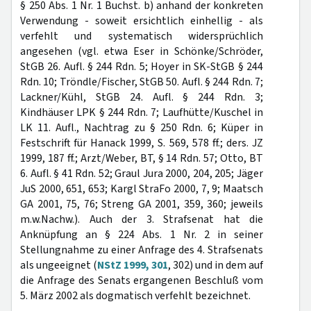
§ 250 Abs. 1 Nr. 1 Buchst. b) anhand der konkreten
Verwendung - soweit ersichtlich einhellig - als
verfehlt und systematisch widersprüchlich
angesehen (vgl. etwa Eser in Schönke/Schröder,
StGB 26. Aufl. § 244 Rdn. 5; Hoyer in SK-StGB § 244
Rdn. 10; Tröndle/Fischer, StGB 50. Aufl. § 244 Rdn. 7;
Lackner/Kühl, StGB 24. Aufl. § 244 Rdn. 3;
Kindhäuser LPK § 244 Rdn. 7; Laufhütte/Kuschel in
LK 11. Aufl., Nachtrag zu § 250 Rdn. 6; Küper in
Festschrift für Hanack 1999, S. 569, 578 ff.; ders. JZ
1999, 187 ff.; Arzt/Weber, BT, § 14 Rdn. 57; Otto, BT
6. Aufl. § 41 Rdn. 52; Graul Jura 2000, 204, 205; Jäger
JuS 2000, 651, 653; Kargl StraFo 2000, 7, 9; Maatsch
GA 2001, 75, 76; Streng GA 2001, 359, 360; jeweils
m.w.Nachw.). Auch der 3. Strafsenat hat die
Anknüpfung an § 224 Abs. 1 Nr. 2 in seiner
Stellungnahme zu einer Anfrage des 4. Strafsenats
als ungeeignet (
NStZ 1999, 301
, 302) und in dem auf
die Anfrage des Senats ergangenen Beschluß vom
5. März 2002 als dogmatisch verfehlt bezeichnet.