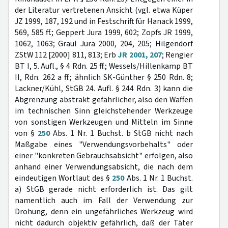
der Literatur vertretenen Ansicht (vgl. etwa Küper
JZ 1999, 187, 192 und in Festschrift für Hanack 1999,
569, 585 ff.; Geppert Jura 1999, 602; Zopfs JR 1999,
1062, 1063; Graul Jura 2000, 204, 205; Hilgendorf
ZStW 112 [2000] 811, 813; Erb
JR 2001, 207
; Rengier
BT I, 5. Aufl., § 4 Rdn. 25 ff.; Wessels/Hillenkamp BT
II, Rdn. 262 a ff.; ähnlich SK-Günther § 250 Rdn. 8;
Lackner/Kühl, StGB 24. Aufl. § 244 Rdn. 3) kann die
Abgrenzung abstrakt gefährlicher, also den Waffen
im technischen Sinn gleichstehender Werkzeuge
von sonstigen Werkzeugen und Mitteln im Sinne
von §
250
Abs. 1 Nr. 1 Buchst. b StGB nicht nach
Maßgabe eines "Verwendungsvorbehalts" oder
einer "konkreten Gebrauchsabsicht" erfolgen, also
anhand einer Verwendungsabsicht, die nach dem
eindeutigen Wortlaut des §
250
Abs. 1 Nr. 1 Buchst.
a) StGB gerade nicht erforderlich ist. Das gilt
namentlich auch im Fall der Verwendung zur
Drohung, denn ein ungefährliches Werkzeug wird
nicht dadurch objektiv gefährlich, daß der Täter