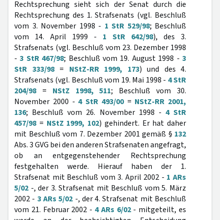
Rechtsprechung sieht sich der Senat durch die
Rechtsprechung des 1. Strafsenats (vgl. Beschluß
vom 3. November 1998 -
1 StR 529/98
; Beschluß
vom 14. April 1999 -
1 StR 642/98
), des 3.
Strafsenats (vgl. Beschluß vom 23. Dezember 1998
-
3 StR 467/98
; Beschluß vom 19. August 1998 -
3
StR 333/98
=
NStZ-RR 1999, 173
) und des 4.
Strafsenats (vgl. Beschluß vom 19. Mai 1998 -
4 StR
204/98
=
NStZ 1998, 511
; Beschluß vom 30.
November 2000 -
4 StR 493/00
=
NStZ-RR 2001,
136
; Beschluß vom 26. November 1998 -
4 StR
457/98
=
NStZ 1999, 102
) gehindert. Er hat daher
mit Beschluß vom 7. Dezember 2001 gemäß §
132
Abs. 3 GVG bei den anderen Strafsenaten angefragt,
ob an entgegenstehender Rechtsprechung
festgehalten werde. Hierauf haben der 1.
Strafsenat mit Beschluß vom 3. April 2002 -
1 ARs
5/02
-, der 3. Strafsenat mit Beschluß vom 5. März
2002 -
3 ARs 5/02
-, der 4. Strafsenat mit Beschluß
vom 21. Februar 2002 -
4 ARs 6/02
- mitgeteilt, es