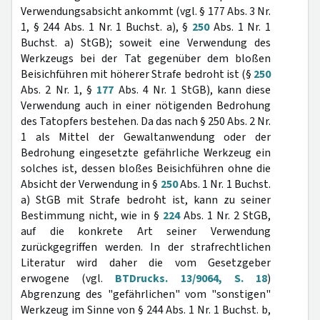
Verwendungsabsicht ankommt (vgl. § 177 Abs. 3 Nr.
1, § 244 Abs. 1 Nr. 1 Buchst. a), §
250
Abs. 1 Nr. 1
Buchst. a) StGB); soweit eine Verwendung des
Werkzeugs bei der Tat gegenüber dem bloßen
Beisichführen mit höherer Strafe bedroht ist (§
250
Abs. 2 Nr. 1, §
177
Abs. 4 Nr. 1 StGB), kann diese
Verwendung auch in einer nötigenden Bedrohung
des Tatopfers bestehen. Da das nach § 250 Abs. 2 Nr.
1 als Mittel der Gewaltanwendung oder der
Bedrohung eingesetzte gefährliche Werkzeug ein
solches ist, dessen bloßes Beisichführen ohne die
Absicht der Verwendung in §
250
Abs. 1 Nr. 1 Buchst.
a) StGB mit Strafe bedroht ist, kann zu seiner
Bestimmung nicht, wie in §
224
Abs. 1 Nr. 2 StGB,
auf die konkrete Art seiner Verwendung
zurückgegriffen werden. In der strafrechtlichen
Literatur wird daher die vom Gesetzgeber
erwogene (vgl.
BTDrucks. 13/9064, S. 18
)
Abgrenzung des "gefährlichen" vom "sonstigen"
Werkzeug im Sinne von § 244 Abs. 1 Nr. 1 Buchst. b,