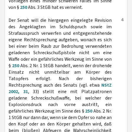
Vorliegen eines minder schweren Falles im Sinne
von §
250
Abs. 3 StGB hat es verneint.
4
Der Senat will die hiergegen eingelegte Revision
des Angeklagten im Schuldspruch sowie im
Strafausspruch verwerfen und entgegenstehende
eigene Rechtsprechung aufgeben, wonach es sich
bei einer beim Raub zur Bedrohung verwendeten
geladenen Schreckschußpistole nicht um eine
Waffe oder ein gefährliches Werkzeug im Sinne von
§
250
Abs. 2 Nr. 1 StGB handelt, wenn der drohende
Einsatz nicht unmittelbar am Körper des
Tatopfers erfolgt. Nach der bisherigen
Rechtsprechung auch des Senats (vgl. etwa
NStZ
2002, 31
, 33) stellt eine mit Platzpatronen
geladene Schreckschußwaffe, bei welcher der
Explosionsdruck nach vorne austritt, ein
gefährliches Werkzeug im Sinne des §
250
Abs. 2 Nr.
1 StGB nur dann dar, wenn sie dem Opfer so nahe an
den Kopf oder an den Körper gehalten wird, daß
beim (bloßen) Abfeuern die Wahrscheinlichkeit