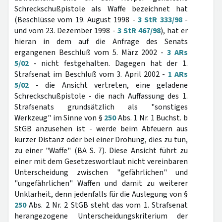
Schreckschußpistole als Waffe bezeichnet hat
(Beschlüsse vom 19. August 1998 -
3 StR 333/98
-
und vom 23. Dezember 1998 -
3 StR 467/98
), hat er
hieran in dem auf die Anfrage des Senats
ergangenen Beschluß vom 5. März 2002 -
3 ARs
5/02
- nicht festgehalten. Dagegen hat der 1.
Strafsenat im Beschluß vom 3. April 2002 -
1 ARs
5/02
- die Ansicht vertreten, eine geladene
Schreckschußpistole - die nach Auffassung des 1.
Strafsenats grundsätzlich als "sonstiges
Werkzeug" im Sinne von §
250
Abs. 1 Nr. 1 Buchst. b
StGB anzusehen ist - werde beim Abfeuern aus
kurzer Distanz oder bei einer Drohung, dies zu tun,
zu einer "Waffe" (BA S. 7). Diese Ansicht führt zu
einer mit dem Gesetzeswortlaut nicht vereinbaren
Unterscheidung zwischen "gefährlichen" und
"ungefährlichen" Waffen und damit zu weiterer
Unklarheit, denn jedenfalls für die Auslegung von §
250
Abs. 2 Nr. 2 StGB steht das vom 1. Strafsenat
herangezogene Unterscheidungskriterium der