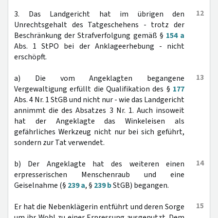
12
3. Das Landgericht hat im übrigen den
Unrechtsgehalt des Tatgeschehens - trotz der
Beschränkung der Strafverfolgung gemäß §
154 a
Abs. 1 StPO bei der Anklageerhebung - nicht
erschöpft.
13
a) Die vom Angeklagten begangene
Vergewaltigung erfüllt die Qualifikation des §
177
Abs. 4 Nr. 1 StGB und nicht nur - wie das Landgericht
annimmt die des Absatzes 3 Nr. 1. Auch insoweit
hat der Angeklagte das Winkeleisen als
gefährliches Werkzeug nicht nur bei sich geführt,
sondern zur Tat verwendet.
14
b) Der Angeklagte hat des weiteren einen
erpresserischen Menschenraub und eine
Geiselnahme (§
239 a
, §
239 b
StGB) begangen.
15
Er hat die Nebenklägerin entführt und deren Sorge
um ihr Wohl zu einer Erpressung ausgenutzt. Dem