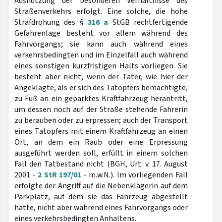
Ausnutzung der besonderen Verhältnisse des
Straßenverkehrs erfolgt. Eine solche, die hohe
Strafdrohung des §
316 a
StGB rechtfertigende
Gefahrenlage besteht vor allem während des
Fahrvorgangs; sie kann auch während eines
verkehrsbedingten und im Einzelfall auch während
eines sonstigen kurzfristigen Halts vorliegen. Sie
besteht aber nicht, wenn der Täter, wie hier der
Angeklagte, als er sich des Tatopfers bemächtigte,
zu Fuß an ein geparktes Kraftfahrzeug herantritt,
um dessen noch auf der Straße stehende Fahrerin
zu berauben oder zu erpressen; auch der Transport
eines Tatopfers mit einem Kraftfahrzeug an einen
Ort, an dem ein Raub oder eine Erpressung
ausgeführt werden soll, erfüllt in einem solchen
Fall den Tatbestand nicht (BGH, Urt. v. 17. August
2001 -
2 StR 197/01
- m.w.N.). Im vorliegenden Fall
erfolgte der Angriff auf die Nebenklägerin auf dem
Parkplatz, auf dem sie das Fahrzeug abgestellt
hatte, nicht aber während eines Fahrvorgangs oder
eines verkehrsbedingten Anhaltens.