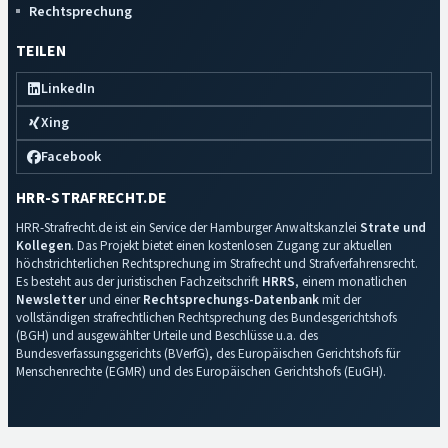
Rechtsprechung
TEILEN
LinkedIn
Xing
Facebook
HRR-STRAFRECHT.DE
HRR-Strafrecht.de ist ein Service der Hamburger Anwaltskanzlei
Strate und
Kollegen
. Das Projekt bietet einen kostenlosen Zugang zur aktuellen
höchstrichterlichen Rechtsprechung im Strafrecht und Strafverfahrensrecht.
Es besteht aus der juristischen Fachzeitschrift
HRRS
, einem monatlichen
Newsletter
und einer
Rechtsprechungs-Datenbank
mit der
vollständigen strafrechtlichen Rechtsprechung des Bundesgerichtshofs
(BGH) und ausgewählter Urteile und Beschlüsse u.a. des
Bundesverfassungsgerichts (BVerfG), des Europäischen Gerichtshofs für
Menschenrechte (EGMR) und des Europäischen Gerichtshofs (EuGH).
Impressum
·
Datenschutz