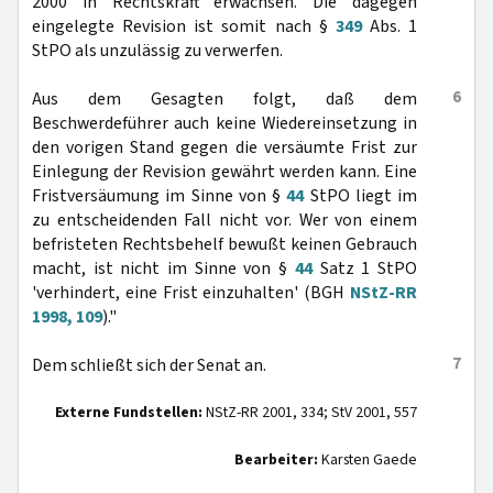
2000 in Rechtskraft erwachsen. Die dagegen
eingelegte Revision ist somit nach §
349
Abs. 1
StPO als unzulässig zu verwerfen.
6
Aus dem Gesagten folgt, daß dem
Beschwerdeführer auch keine Wiedereinsetzung in
den vorigen Stand gegen die versäumte Frist zur
Einlegung der Revision gewährt werden kann. Eine
Fristversäumung im Sinne von §
44
StPO liegt im
zu entscheidenden Fall nicht vor. Wer von einem
befristeten Rechtsbehelf bewußt keinen Gebrauch
macht, ist nicht im Sinne von §
44
Satz 1 StPO
'verhindert, eine Frist einzuhalten' (BGH
NStZ-RR
1998, 109
)."
7
Dem schließt sich der Senat an.
Externe Fundstellen:
NStZ-RR 2001, 334; StV 2001, 557
Bearbeiter:
Karsten Gaede