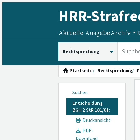
HRR
-Strafre
Aktuelle Ausgabe
Archiv
R
HRRS durchsuchen
Startseite
Rechtsprechung
B
Suchen
Entscheidung
BGH 2 StR 181/01:
Druckansicht
PDF-
Download