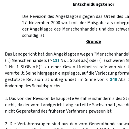
Entscheidungstenor
Die Revision des Angeklagten gegen das Urteil des 
27. November 2000 wird mit der Maßgabe als unbegr
der Angeklagte des Menschenhandels und des schwe
schuldig ist.
Gründe
Das Landgericht hat den Angeklagten wegen "Menschenhandel
(...) Menschenhandels (§
181
Nr. 1 StGB a.F.) oder (...) schwere
1 Nr. 1 StGB n.F.)" zu einer Gesamtfreiheitsstrafe von vie
verurteilt. Seine hiergegen eingelegte, auf die Verletzung for
gestützte Revision ist unbegründet im Sinne von §
349
Abs. 2
Änderung des Schuldspruchs.
1. Das von der Revision behauptete Verfahrenshindernis des S
nicht, da der vom Landgericht abgeurteilte Sachverhalt, wie di
nicht Gegenstand des früheren Verfahrens gewesen ist.
2. Die Verfahrensrügen sind aus den vom Generalbundesanwa