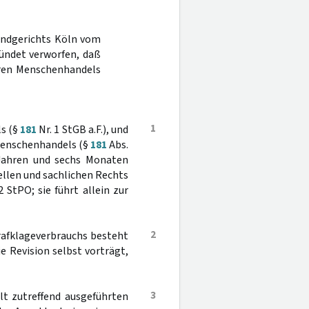
Landgerichts Köln vom
ündet verworfen, daß
ren Menschenhandels
1
s (§
181
Nr. 1 StGB a.F.), und
n Menschenhandels (§
181
Abs.
r Jahren und sechs Monaten
mellen und sachlichen Rechts
 StPO; sie führt allein zur
2
trafklageverbrauchs besteht
e Revision selbst vorträgt,
3
lt zutreffend ausgeführten