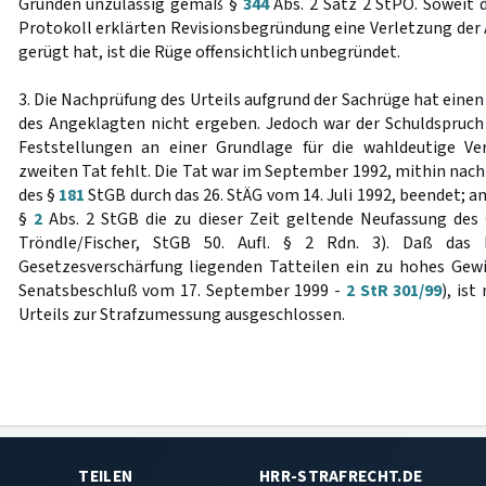
Gründen unzulässig gemäß §
344
Abs. 2 Satz 2 StPO. Soweit d
Protokoll erklärten Revisionsbegründung eine Verletzung der 
gerügt hat, ist die Rüge offensichtlich unbegründet.
3. Die Nachprüfung des Urteils aufgrund der Sachrüge hat eine
des Angeklagten nicht ergeben. Jedoch war der Schuldspruch
Feststellungen an einer Grundlage für die wahldeutige Ver
zweiten Tat fehlt. Die Tat war im September 1992, mithin nach
des §
181
StGB durch das 26. StÄG vom 14. Juli 1992, beendet;
§
2
Abs. 2 StGB die zu dieser Zeit geltende Neufassung des 
Tröndle/Fischer, StGB 50. Aufl. § 2 Rdn. 3). Daß das 
Gesetzesverschärfung liegenden Tatteilen ein zu hohes Gew
Senatsbeschluß vom 17. September 1999 -
2 StR 301/99
), is
Urteils zur Strafzumessung ausgeschlossen.
TEILEN
HRR-STRAFRECHT.DE