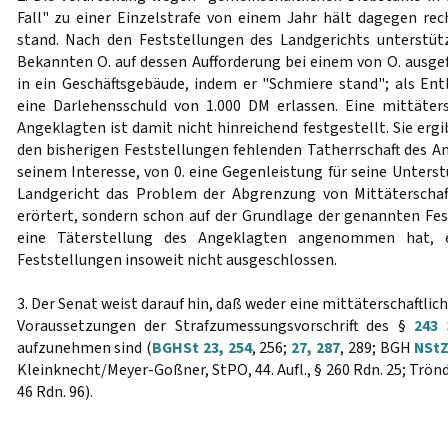
Fall" zu einer Einzelstrafe von einem Jahr hält dagegen rec
stand. Nach den Feststellungen des Landgerichts unterstüt
Bekannten O. auf dessen Aufforderung bei einem von O. ausge
in ein Geschäftsgebäude, indem er "Schmiere stand"; als En
eine Darlehensschuld von 1.000 DM erlassen. Eine mittäters
Angeklagten ist damit nicht hinreichend festgestellt. Sie ergi
den bisherigen Feststellungen fehlenden Tatherrschaft des A
seinem Interesse, von 0. eine Gegenleistung für seine Unters
Landgericht das Problem der Abgrenzung von Mittäterschaft
erörtert, sondern schon auf der Grundlage der genannten Fe
eine Täterstellung des Angeklagten angenommen hat, e
Feststellungen insoweit nicht ausgeschlossen.
3. Der Senat weist darauf hin, daß weder eine mittäterschaftli
Voraussetzungen der Strafzumessungsvorschrift des §
243
S
aufzunehmen sind (
BGHSt 23, 254
, 256;
27, 287
, 289; BGH
NStZ
Kleinknecht/Meyer-Goßner, StPO, 44. Aufl., § 260 Rdn. 25; Tröndl
46 Rdn. 96).