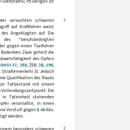
 Diebstahls; im übrigen ist
2
der versuchten schweren
riff auf Kraftfahrer weist
 des Angeklagten auf. Die
 des "berufsbedingten
der gegen einen Taxifahrer
 Bedenken. Zwar gehört die
Abwehrfähigkeit des Opfers
GHSt 37, 256
, 258;
38, 196
,
1 Straßenverkehr 3). Jedoch
eine Qualifikation des Raubs
iger Tatbestand mit einem
n Vollendungszeitpunkt. Die
 in Tateinheit stehenden
pfer veranlaßte, in einen
ohne Verstoß gegen §
46
Abs.
tigt werden.
3
n einem besonders schweren