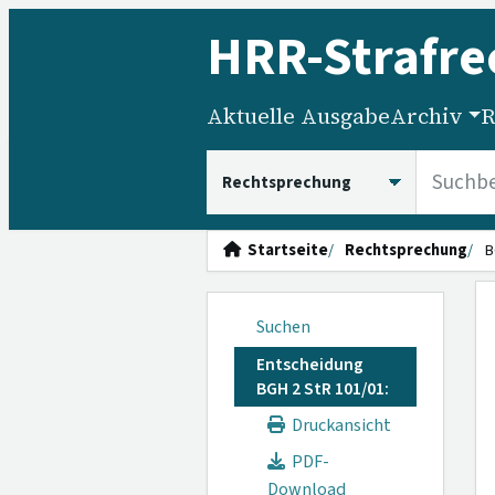
HRR
-Strafre
Aktuelle Ausgabe
Archiv
R
HRRS durchsuchen
Startseite
Rechtsprechung
B
Suchen
Entscheidung
BGH 2 StR 101/01:
Druckansicht
PDF-
Download