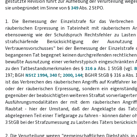
gestützte Revision führt zur Aufhebung der Verurteilung wegen
sie unbegründet im Sinne von §
349
Abs. 2 StPO.
1. Die Bemessung der Einzelstrafe für das Verbrechen 
räuberischen Erpressung in Tateinheit mit räuberischem Ang
ebensowenig wie der Schuldspruch Rechtsfehler zu Lasten
strafschärfende Berücksichtigung der Ausnutzung
Vertrauensvorschusses" bei der Bemessung der Einzelstrafe 
begangenen Tat begegnet keinen durchgreifenden rechtlichen
bewußte Ausnutzung einer verkehrstypisch eingeschränkten 
zu den Tatbestandsmerkmalen des §
316 a
Abs. 1 StGB (vgl.
B
197; BGH
NStZ 1994, 340
f.;
2000, 144
; BGHR StGB § 316 a Abs. 
ist das Verbrechen des räuberischen Angriffs auf Kraftfahrer k
oder der räuberischen Erpressung, sondern ein eigenständ
gegenüber der beabsichtigten weiteren Straftat vorverlagerte
Ausführungsmodalitäten der mit dem räuberischen Angriff
Raubtat - hier der Umstand, daß der Angeklagte das Tato
abgelegenen Teil einer Tiefgarage zu fahren - können daher 
3 StGB bei der Strafzumessung zu Lasten des Täters berücksich
2. Die Verurteilung wegen "gemeinschaftlichen Diebstahls i