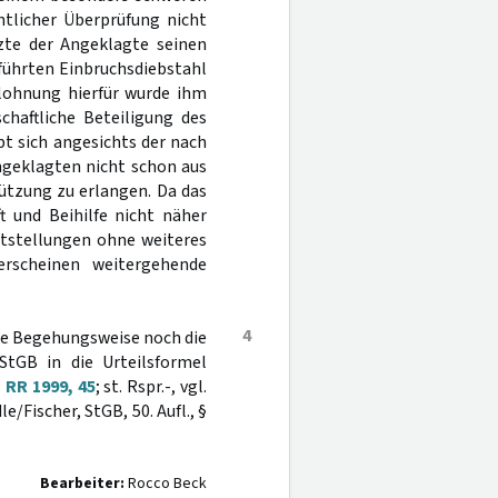
htlicher Überprüfung nicht
zte der Angeklagte seinen
führten Einbruchsdiebstahl
tlohnung hierfür wurde ihm
chaftliche Beteiligung des
bt sich angesichts der nach
ngeklagten nicht schon aus
tützung zu erlangen. Da das
 und Beihilfe nicht näher
ststellungen ohne weiteres
rscheinen weitergehende
4
che Begehungsweise noch die
tGB in die Urteilsformel
 RR 1999, 45
; st. Rspr.-, vgl.
e/Fischer, StGB, 50. Aufl., §
Bearbeiter:
Rocco Beck