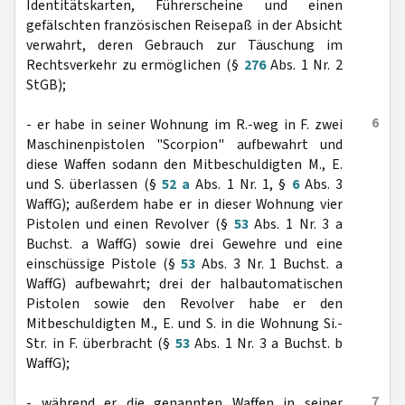
Identitätskarten, Führerscheine und einen
gefälschten französischen Reisepaß in der Absicht
verwahrt, deren Gebrauch zur Täuschung im
Rechtsverkehr zu ermöglichen (§
276
Abs. 1 Nr. 2
StGB);
6
- er habe in seiner Wohnung im R.-weg in F. zwei
Maschinenpistolen "Scorpion" aufbewahrt und
diese Waffen sodann den Mitbeschuldigten M., E.
und S. überlassen (§
52 a
Abs. 1 Nr. 1, §
6
Abs. 3
WaffG); außerdem habe er in dieser Wohnung vier
Pistolen und einen Revolver (§
53
Abs. 1 Nr. 3 a
Buchst. a WaffG) sowie drei Gewehre und eine
einschüssige Pistole (§
53
Abs. 3 Nr. 1 Buchst. a
WaffG) aufbewahrt; drei der halbautomatischen
Pistolen sowie den Revolver habe er den
Mitbeschuldigten M., E. und S. in die Wohnung Si.-
Str. in F. überbracht (§
53
Abs. 1 Nr. 3 a Buchst. b
WaffG);
7
- während er die genannten Waffen in seiner