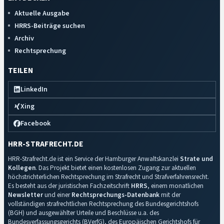
Aktuelle Ausgabe
HRRS-Beiträge suchen
Archiv
Rechtsprechung
TEILEN
LinkedIn
Xing
Facebook
HRR-STRAFRECHT.DE
HRR-Strafrecht.de ist ein Service der Hamburger Anwaltskanzlei
Strate und
Kollegen
. Das Projekt bietet einen kostenlosen Zugang zur aktuellen
höchstrichterlichen Rechtsprechung im Strafrecht und Strafverfahrensrecht.
Es besteht aus der juristischen Fachzeitschrift
HRRS
, einem monatlichen
Newsletter
und einer
Rechtsprechungs-Datenbank
mit der
vollständigen strafrechtlichen Rechtsprechung des Bundesgerichtshofs
(BGH) und ausgewählter Urteile und Beschlüsse u.a. des
Bundesverfassungsgerichts (BVerfG), des Europäischen Gerichtshofs für