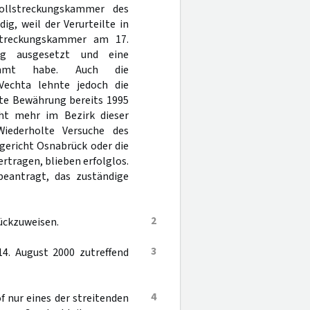
ollstreckungskammer des
g, weil der Verurteilte in
lstreckungskammer am 17.
ng ausgesetzt und eine
mmt habe. Auch die
Vechta lehnte jedoch die
gte Bewährung bereits 1995
cht mehr im Bezirk dieser
Wiederholte Versuche des
gericht Osnabrück oder die
tragen, blieben erfolglos.
beantragt, das zuständige
2
ückzuweisen.
3
14. August 2000 zutreffend
4
 nur eines der streitenden