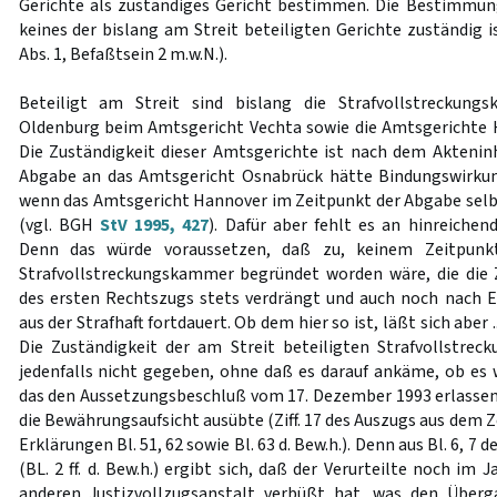
Gerichte als zuständiges Gericht bestimmen. Die Bestimmu
keines der bislang am Streit beteiligten Gerichte zuständig 
Abs. 1, Befaßtsein 2 m.w.N.).
Beteiligt am Streit sind bislang die Strafvollstreckung
Oldenburg beim Amtsgericht Vechta sowie die Amtsgerichte H
Die Zuständigkeit dieser Amtsgerichte ist nach dem Akteninha
Abgabe an das Amtsgericht Osnabrück hätte Bindungswirk
wenn das Amtsgericht Hannover im Zeitpunkt der Abgabe sel
(vgl. BGH
StV 1995, 427
). Dafür aber fehlt es an hinreichen
Denn das würde voraussetzen, daß zu, keinem Zeitpunkt
Strafvollstreckungskammer begründet worden wäre, die die 
des ersten Rechtszugs stets verdrängt und auch noch nach E
aus der Strafhaft fortdauert. Ob dem hier so ist, läßt sich aber 
Die Zuständigkeit der am Streit beteiligten Strafvollstre
jedenfalls nicht gegeben, ohne daß es darauf ankäme, ob es w
das den Aussetzungsbeschluß vom 17. Dezember 1993 erlassen 
die Bewährungsaufsicht ausübte (Ziff. 17 des Auszugs aus dem Ze
Erklärungen Bl. 51, 62 sowie Bl. 63 d. Bew.h.). Denn aus Bl. 6, 7 
(BL. 2 ff. d. Bew.h.) ergibt sich, daß der Verurteilte noch im J
anderen Justizvollzugsanstalt verbüßt hat, was den Überg