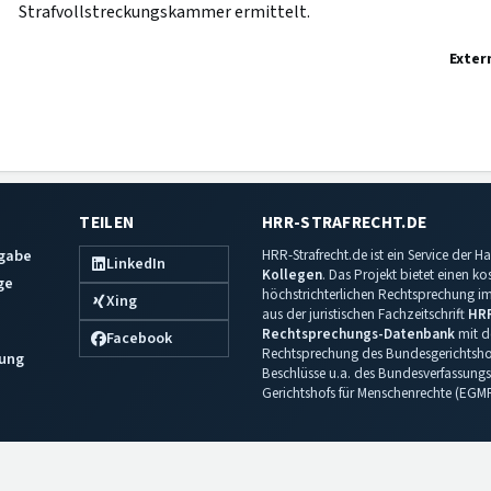
Strafvollstreckungskammer ermittelt.
Exter
TEILEN
HRR-STRAFRECHT.DE
sgabe
HRR-Strafrecht.de ist ein Service der
LinkedIn
Kollegen
. Das Projekt bietet einen k
ge
höchstrichterlichen Rechtsprechung im 
Xing
aus der juristischen Fachzeitschrift
HR
Rechtsprechungs-Datenbank
mit de
Facebook
Rechtsprechung des Bundesgerichtshof
ung
Beschlüsse u.a. des Bundesverfassungs
Gerichtshofs für Menschenrechte (EGM
Impressum
·
Datenschutz