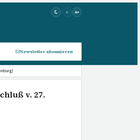
A-
A+
Newsletter abonnieren
enburg)
schluß v. 27.