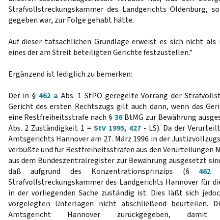
Strafvollstreckungskammer des Landgerichts Oldenburg, so
gegeben war, zur Folge gehabt hätte.
Auf dieser tatsächlichen Grundlage erweist es sich nicht als
eines der am Streit beteiligten Gerichte festzustellen."
Ergänzend ist lediglich zu bemerken:
Der in §
462 a
Abs. 1 StPO geregelte Vorrang der Strafvol
Gericht des ersten Rechtszugs gilt auch dann, wenn das Ger
eine Restfreiheitsstrafe nach §
36
BtMG zur Bewährung ausges
Abs. 2 Zuständigkeit 1 =
StV 1995, 427
- LS). Da der Verurteil
Amtsgerichts Hannover am 27. März 1996 in der Justizvollzugs
verbüßte und für Restfreiheitsstrafen aus den Verurteilungen N
aus dem Bundeszentralregister zur Bewährung ausgesetzt sind 
daß aufgrund des Konzentrationsprinzips (§
462 
Strafvollstreckungskammer des Landgerichts Hannover für d
in der vorliegenden Sache zuständig ist. Dies läßt sich jed
vorgelegten Unterlagen nicht abschließend beurteilen. 
Amtsgericht Hannover zurückgegeben, damit