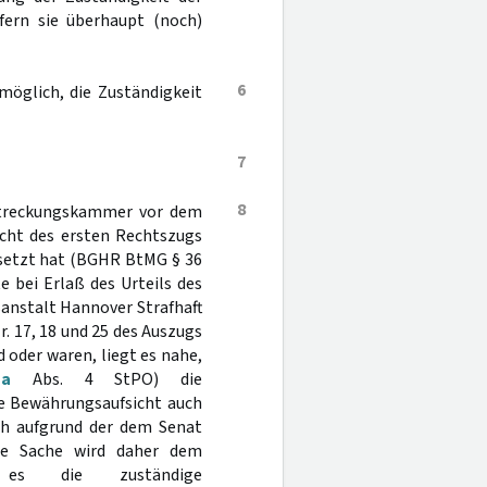
fern sie überhaupt (noch)
6
 möglich, die Zuständigkeit
7
8
lstreckungskammer vor dem
icht des ersten Rechtszugs
etzt hat (BGHR BtMG § 36
te bei Erlaß des Urteils des
anstalt Hannover Strafhaft
r. 17, 18 und 25 des Auszugs
oder waren, liegt es nahe,
a
Abs. 4 StPO) die
ie Bewährungsaufsicht auch
och aufgrund der dem Senat
Die Sache wird daher dem
 es die zuständige