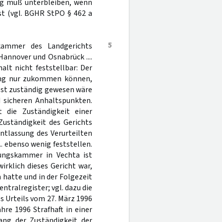
ng muß unterbleiben, wenn
ist (vgl. BGHR StPO § 462 a
5
skammer des Landgerichts
annover und Osnabrück ....
lt nicht feststellbar: Der
ung nur zukommen können,
bst zuständig gewesen wäre
d sicheren Anhaltspunkten.
 die Zuständigkeit einer
Zuständigkeit des Gerichts
ntlassung des Verurteilten
... ebenso wenig feststellen.
ckungskammer in Vechta ist
irklich dieses Gericht war,
hatte und in der Folgezeit
ntralregister; vgl. dazu die
des Urteils vom 27. März 1996
ahre 1996 Strafhaft in einer
ang der Zuständigkeit der