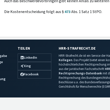
Auch das Beschwerdevorbringen gibt keinen Anlaß zu weiteren
Die Kostenentscheidung folgt aus §
473
Abs. 1 Satz 1 StPO.
TEILEN
HRR-STRAFRECHT.DE
sgabe
HRR-Strafrecht.de ist ein Service der
LinkedIn
Kollegen
. Das Projekt bietet einen k
ge
höchstrichterlichen Rechtsprechung im 
Xing
aus der juristischen Fachzeitschrift
HR
Rechtsprechungs-Datenbank
mit de
Facebook
Rechtsprechung des Bundesgerichtshof
ung
Beschlüsse u.a. des Bundesverfassungs
Gerichtshofs für Menschenrechte (EGM
Impressum
·
Datenschutz