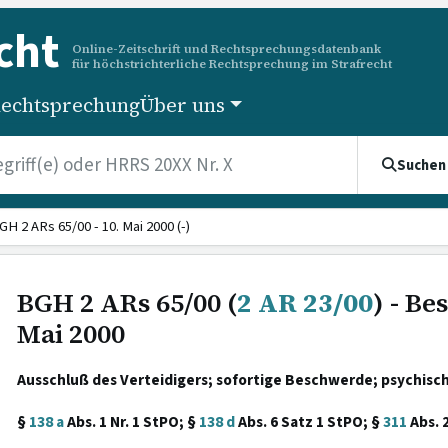
cht
Online-Zeitschrift und Rechtsprechungsdatenbank
für höchstrichterliche Rechtsprechung im Strafrecht
echtsprechung
Über uns
Suchen
GH 2 ARs 65/00 - 10. Mai 2000 (-)
BGH 2 ARs 65/00 (
2 AR 23/00
) - Be
Mai 2000
Ausschluß des Verteidigers; sofortige Beschwerde; psychisch
§
138 a
Abs. 1 Nr. 1 StPO; §
138 d
Abs. 6 Satz 1 StPO; §
311
Abs. 