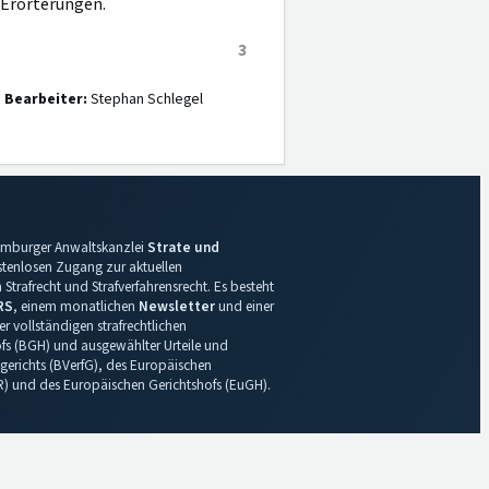
 Erörterungen.
3
Bearbeiter:
Stephan Schlegel
 Hamburger Anwaltskanzlei
Strate und
ostenlosen Zugang zur aktuellen
Strafrecht und Strafverfahrensrecht. Es besteht
RS
, einem monatlichen
Newsletter
und einer
r vollständigen strafrechtlichen
s (BGH) und ausgewählter Urteile und
gerichts (BVerfG), des Europäischen
R) und des Europäischen Gerichtshofs (EuGH).