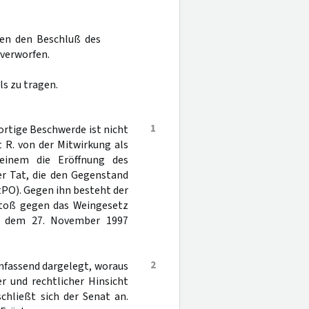
gen den Beschluß des
 verworfen.
s zu tragen.
1
ortige Beschwerde ist nicht
 R. von der Mitwirkung als
 einem die Eröffnung des
er Tat, die den Gegenstand
StPO). Gegen ihn besteht der
stoß gegen das Weingesetz
b dem 27. November 1997
2
mfassend dargelegt, woraus
er und rechtlicher Hinsicht
chließt sich der Senat an.