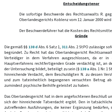
Entscheidungstenor
Die sofortige Beschwerde des Rechtsanwalts R. ge
Oberlandesgerichts Koblenz vom 12. Januar 2000 wird
Der Beschwerdeführer hat die Kosten des Rechtsmittel
Gründe
Die gemäß §§
138 d
Abs. 6 Satz 1,
311
Abs. 2 StPO zulässige sof
begründet. Zu Recht hat das Oberlandesgericht Rechtsanwalt
Verteidiger in dem Verfahren ausgeschlossen, da er in
Hauptverfahrens rechtfertigenden Grade verdächtig ist, an d
der Untersuchung bildet, beteiligt zu sein (§
138 a
Abs. 1 Nr. 1 
hinreichende Verdacht, dem Beschuldigten N. zu dessen Ver
und zum tateinheitlich begangenen versuchten Betrug a
zumindest psychische Beihilfe geleistet zu haben.
Das Oberlandesgericht hat in dem angefochtenen Beschluß u
sich der hinreichende Tatverdacht ergibt. Den in tatsächlich
zutreffenden Ausführungen, die keiner Ergänzung bedürfen, s