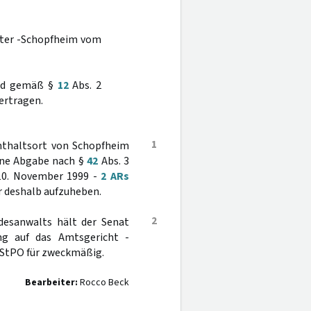
hter -Schopfheim vom
ird gemäß §
12
Abs. 2
ertragen.
1
nthaltsort von Schopfheim
eine Abgabe nach §
42
Abs. 3
 10. November 1999 -
2 ARs
 deshalb aufzuheben.
2
esanwalts hält der Senat
ng auf das Amtsgericht -
 StPO für zweckmäßig.
Bearbeiter:
Rocco Beck