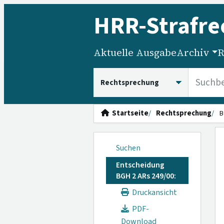
HRR
-Strafre
Aktuelle Ausgabe
Archiv
R
HRRS durchsuchen
Startseite
Rechtsprechung
B
Suchen
Entscheidung
BGH 2 ARs 249/00:
Druckansicht
PDF-
Download