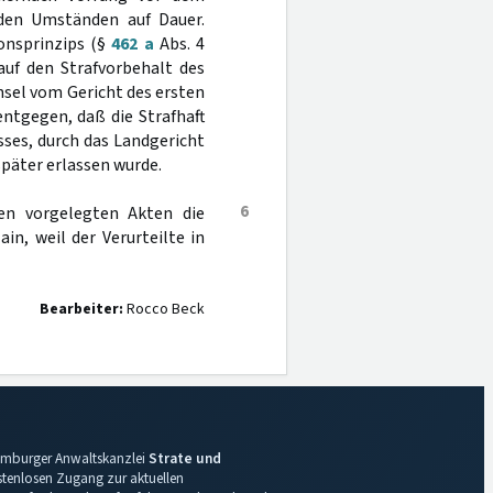
nden Umständen auf Dauer.
onsprinzips (§
462 a
Abs. 4
auf den Strafvorbehalt des
sel vom Gericht des ersten
ntgegen, daß die Strafhaft
sses, durch das Landgericht
päter erlassen wurde.
6
en vorgelegten Akten die
n, weil der Verurteilte in
Bearbeiter:
Rocco Beck
 Hamburger Anwaltskanzlei
Strate und
ostenlosen Zugang zur aktuellen