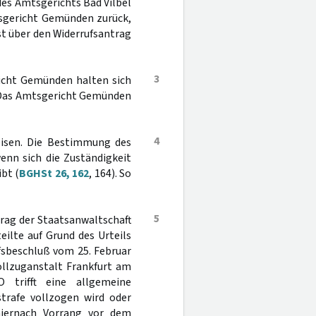
des Amtsgerichts Bad Vilbel
tsgericht Gemünden zurück,
t über den Widerrufsantrag
3
icht Gemünden halten sich
. Das Amtsgericht Gemünden
4
eisen. Die Bestimmung des
nn sich die Zuständigkeit
ibt (
BGHSt 26, 162
, 164). So
5
trag der Staatsanwaltschaft
eilte auf Grund des Urteils
fsbeschluß vom 25. Februar
ollzuganstalt Frankfurt am
trifft eine allgemeine
strafe vollzogen wird oder
hiernach Vorrang vor dem