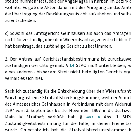
stellte nunmehr fest, daß der Angeklagte in Karben im Bezirk 
wohnte. Es gab die Akten daher mit der Anregung an das Am
die Übertragung der Bewährungsaufsicht aufzuheben und selbs
zu entscheiden.
c) Sowohl das Amtsgericht Gelnhausen als auch das Amtsger
nicht für zuständig, über den Widerrufsantrag zu entscheiden
hat beantragt, das zuständige Gericht zu bestimmen.
2. Der Antrag auf Gerichtsstandsbestimmung ist zurückzuw
zuständigen Gerichts gemäß §
14
StPO muß unterbleiben, we
eines anderen - bisher am Streit nicht beteiligten Gerichts erg
verhält es sich hier.
Sachlich zuständig für die Entscheidung über den Widerrufsan
Würzburg ist eine Strafvollstreckungskammer, weil der Verurt
des Amtsgerichts Gelnhausen in Verbindung mit dem Widerru
1997 vom 3. September bis 10. November 1997 in die Justizv
Main IV Strafhaft verbüßt hat. §
462 a
Abs. 1 StPO 
Zuständigkeitsbestimmung für die Fälle, in denen Freiheits
wurde. Grundsätzlich hat die Strafvollstreckungskammer 