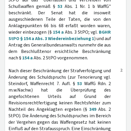
StPO auf das "Überlassen und Vertreiben von
Schußwaffen gemäß §
53
Abs. 1 Nr. 1 b WaffG"
beschränkt. Der Senat hat die insoweit
ausgeschiedenen Teile der Taten, die von den
Anklagepunkten 66 bis 68 erfaßt worden waren,
wieder einbezogen (§
154 a
Abs. 3 StPO; vgl.
BGHR
StPO § 154 a Abs. 3 Wiedereinbeziehung 1
) und auf
Antrag des Generalbundesanwalts nunmehr die aus
dem Beschlußtenor ersichtliche Beschränkung
nach §
154 a
Abs. 2 StPO vorgenommen.
2
Nach dieser Beschränkung der Strafverfolgung und
Änderung des Schuldspruchs (zur Tenorierung vgl.
Steindorf, Waffenrecht 7. Aufl. §
53
WaffG Rdn. 2
m.w.Nachw.) hat die Überprüfung des
angefochtenen Urteils auf Grund der
Revisionsrechtfertigung keinen Rechtsfehler zum
Nachteil des Angeklagten ergeben (§
349
Abs. 2
StPO). Die Änderung des Schuldspruches im Bereich
der Vergehen gegen das Waffengesetz hat keinen
Einfluß auf den Strafausspruch. Eine Einschränkung