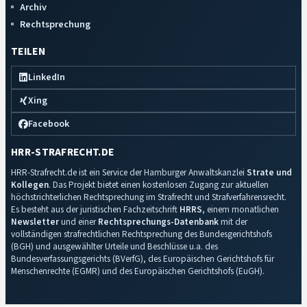
Archiv
Rechtsprechung
TEILEN
LinkedIn
Xing
Facebook
HRR-STRAFRECHT.DE
HRR-Strafrecht.de ist ein Service der Hamburger Anwaltskanzlei
Strate und
Kollegen
. Das Projekt bietet einen kostenlosen Zugang zur aktuellen
höchstrichterlichen Rechtsprechung im Strafrecht und Strafverfahrensrecht.
Es besteht aus der juristischen Fachzeitschrift
HRRS
, einem monatlichen
Newsletter
und einer
Rechtsprechungs-Datenbank
mit der
vollständigen strafrechtlichen Rechtsprechung des Bundesgerichtshofs
(BGH) und ausgewählter Urteile und Beschlüsse u.a. des
Bundesverfassungsgerichts (BVerfG), des Europäischen Gerichtshofs für
Menschenrechte (EGMR) und des Europäischen Gerichtshofs (EuGH).