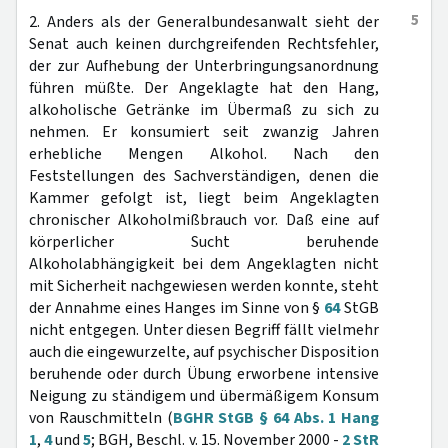
5
2. Anders als der Generalbundesanwalt sieht der
Senat auch keinen durchgreifenden Rechtsfehler,
der zur Aufhebung der Unterbringungsanordnung
führen müßte. Der Angeklagte hat den Hang,
alkoholische Getränke im Übermaß zu sich zu
nehmen. Er konsumiert seit zwanzig Jahren
erhebliche Mengen Alkohol. Nach den
Feststellungen des Sachverständigen, denen die
Kammer gefolgt ist, liegt beim Angeklagten
chronischer Alkoholmißbrauch vor. Daß eine auf
körperlicher Sucht beruhende
Alkoholabhängigkeit bei dem Angeklagten nicht
mit Sicherheit nachgewiesen werden konnte, steht
der Annahme eines Hanges im Sinne von §
64
StGB
nicht entgegen. Unter diesen Begriff fällt vielmehr
auch die eingewurzelte, auf psychischer Disposition
beruhende oder durch Übung erworbene intensive
Neigung zu ständigem und übermäßigem Konsum
von Rauschmitteln (
BGHR StGB § 64 Abs. 1 Hang
1
,
4
und
5
; BGH, Beschl. v. 15. November 2000 -
2 StR