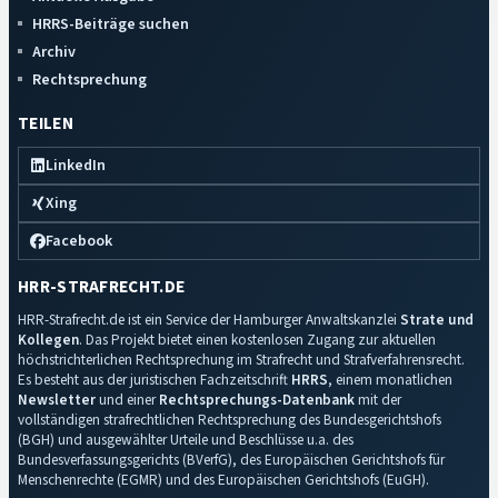
HRRS-Beiträge suchen
Archiv
Rechtsprechung
TEILEN
LinkedIn
Xing
Facebook
HRR-STRAFRECHT.DE
HRR-Strafrecht.de ist ein Service der Hamburger Anwaltskanzlei
Strate und
Kollegen
. Das Projekt bietet einen kostenlosen Zugang zur aktuellen
höchstrichterlichen Rechtsprechung im Strafrecht und Strafverfahrensrecht.
Es besteht aus der juristischen Fachzeitschrift
HRRS
, einem monatlichen
Newsletter
und einer
Rechtsprechungs-Datenbank
mit der
vollständigen strafrechtlichen Rechtsprechung des Bundesgerichtshofs
(BGH) und ausgewählter Urteile und Beschlüsse u.a. des
Bundesverfassungsgerichts (BVerfG), des Europäischen Gerichtshofs für
Menschenrechte (EGMR) und des Europäischen Gerichtshofs (EuGH).