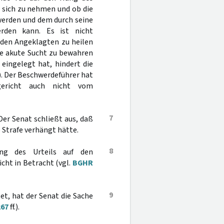
 sich zu nehmen und ob die
 werden und dem durch seine
rden kann. Es ist nicht
, den Angeklagten zu heilen
ie akute Sucht zu bewahren
 eingelegt hat, hindert die
). Der Beschwerdeführer hat
richt auch nicht vom
7
Der Senat schließt aus, daß
 Strafe verhängt hätte.
8
ung des Urteils auf den
cht in Betracht (vgl.
BGHR
9
et, hat der Senat die Sache
267
ff.).