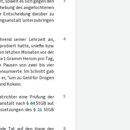
3
t, soweit es sich gegen den
Aufhebung des angefochtenen
ne Entscheidung darüber zu
ungsanstalt unterzubringen
4
hrend seiner Lehrzeit an,
robiert hatte, sniefte bzw.
den letzten Monaten vor der
wa 1 Gramm Heroin pro Tag,
 Pausen von zwei bis vier
onsumierte. Im Schnitt gab
g er, "um zu Geld für Drogen
und Kokain.
5
atrichter eine Prüfung der
sanstalt nach §
64
StGB auf.
ussetzungen des §
21
StGB
6
ende Tat auf den Hang des