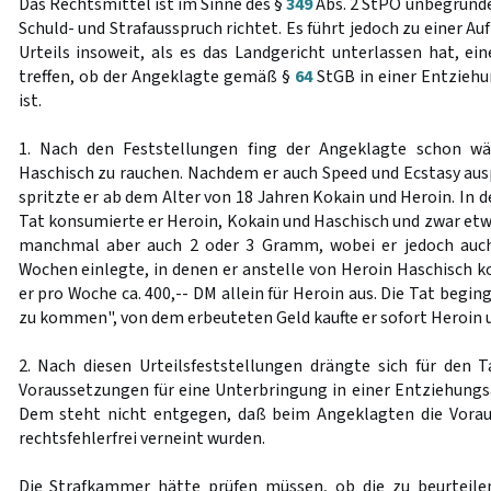
Das Rechtsmittel ist im Sinne des §
349
Abs. 2 StPO unbegründe
Schuld- und Strafausspruch richtet. Es führt jedoch zu einer 
Urteils insoweit, als es das Landgericht unterlassen hat, ei
treffen, ob der Angeklagte gemäß §
64
StGB in einer Entzieh
ist.
1. Nach den Feststellungen fing der Angeklagte schon wä
Haschisch zu rauchen. Nachdem er auch Speed und Ecstasy ausp
spritzte er ab dem Alter von 18 Jahren Kokain und Heroin. In 
Tat konsumierte er Heroin, Kokain und Haschisch und zwar et
manchmal aber auch 2 oder 3 Gramm, wobei er jedoch auch
Wochen einlegte, in denen er anstelle von Heroin Haschisch k
er pro Woche ca. 400,-- DM allein für Heroin aus. Die Tat begin
zu kommen", von dem erbeuteten Geld kaufte er sofort Heroin 
2. Nach diesen Urteilsfeststellungen drängte sich für den T
Voraussetzungen für eine Unterbringung in einer Entziehung
Dem steht nicht entgegen, daß beim Angeklagten die Vora
rechtsfehlerfrei verneint wurden.
Die Strafkammer hätte prüfen müssen, ob die zu beurteil