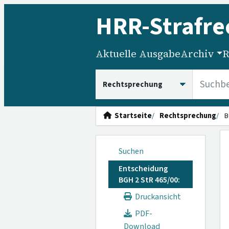
HRR
-Strafre
Aktuelle Ausgabe
Archiv
R
HRRS durchsuchen
Startseite
Rechtsprechung
B
Suchen
Entscheidung
BGH 2 StR 465/00:
Druckansicht
PDF-
Download