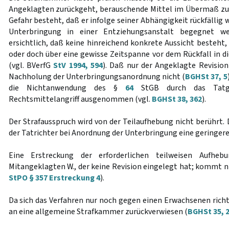
Angeklagten zurückgeht, berauschende Mittel im Übermaß zu
Gefahr besteht, daß er infolge seiner Abhängigkeit rückfällig
Unterbringung in einer Entziehungsanstalt begegnet we
ersichtlich, daß keine hinreichend konkrete Aussicht besteht
oder doch über eine gewisse Zeitspanne vor dem Rückfall in d
(vgl. BVerfG
StV 1994, 594
). Daß nur der Angeklagte Revision
Nachholung der Unterbringungsanordnung nicht (
BGHSt 37, 5
die Nichtanwendung des §
64
StGB durch das Tatge
Rechtsmittelangriff ausgenommen (vgl.
BGHSt 38, 362
).
Der Strafausspruch wird von der Teilaufhebung nicht berührt. 
der Tatrichter bei Anordnung der Unterbringung eine geringere
Eine Erstreckung der erforderlichen teilweisen Aufheb
Mitangeklagten W., der keine Revision eingelegt hat; kommt ni
StPO § 357 Erstreckung 4
).
Da sich das Verfahren nur noch gegen einen Erwachsenen richt
an eine allgemeine Strafkammer zurückverwiesen (
BGHSt 35, 